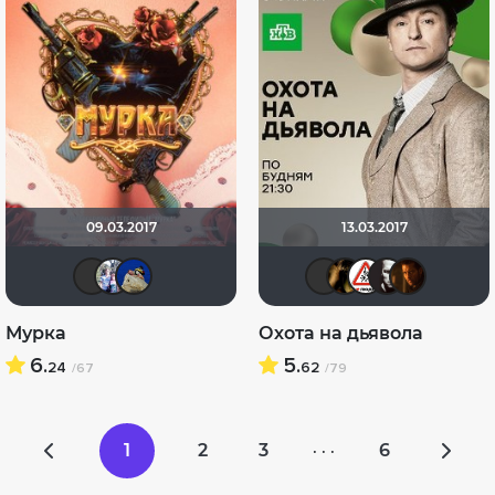
09.03.2017
13.03.2017
Sergey_Z
Риша_88
didak2002
Ksena SU
DENIS
Dim
S
Мурка
Охота на дьявола
6.
5.
24
62
/67
/79
1
2
3
6
· · ·