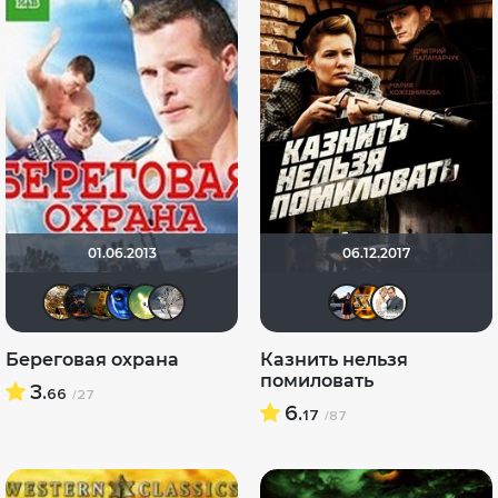
01.06.2013
06.12.2017
Бицюня
druid666
СТЕПАНЫЧ
papik1966
Любительфантастики
zhanna1705
dima_s
vas
С
Береговая охрана
Казнить нельзя
помиловать
3.
66
/27
6.
17
/87