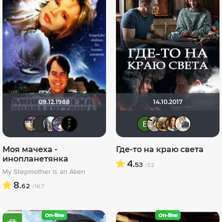
09.12.1988
14.10.2017
Rusobit
LouisDeFunes
id95924809
RokuRou
BADSMILE
Виктори
LoveL
Биц
v
Моя мачеха -
Где-то на краю света
инопланетянка
4.
53
/32
My Stepmother Is an Alien
8.
62
/167