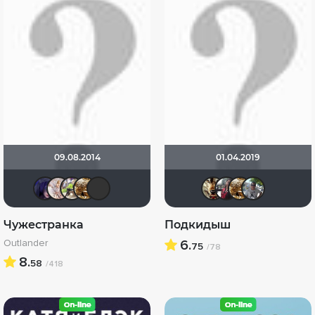
09.08.2014
01.04.2019
ЖIНОЧКА
Tika
SKURAT
Бицюня
Quixx
Dnieper
id981
Би
Чужестранка
Подкидыш
Outlander
6.
75
/78
8.
58
/418