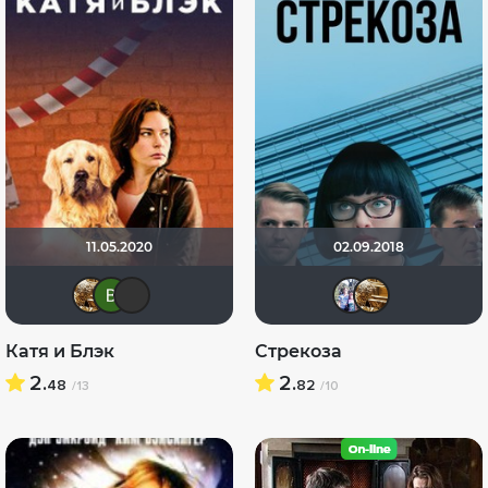
11.05.2020
02.09.2018
Бицюня
Виктория Данилевская
Клео04
Риша
Би
Катя и Блэк
Стрекоза
2.
2.
48
82
/13
/10