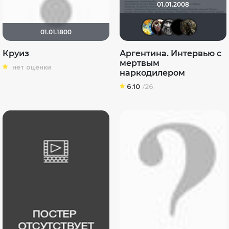
01.01.2008
SKY4HOL
Mikki7
шон
Ж
01.01.1800
Круиз
Аргентина. Интервью с
мертвым
нет оценки
наркодилером
6.10
/26