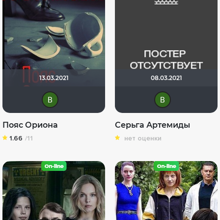
13.03.2021
08.03.2021
Виктория Данилевская
Вик
Пояс Ориона
Серьга Артемиды
1.66
/11
нет оценки