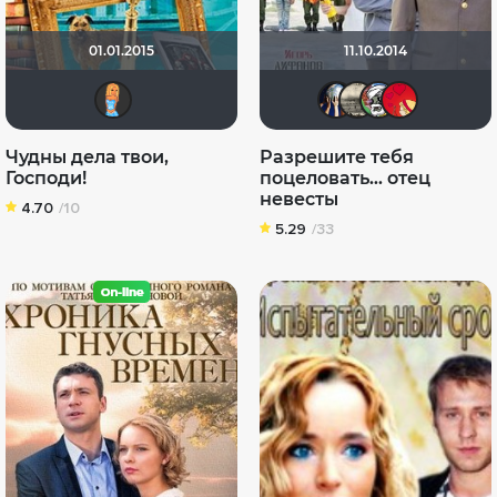
01.01.2015
11.10.2014
sonya888
Диян К
scorp
ma
Чудны дела твои,
Разрешите тебя
Господи!
поцеловать… отец
невесты
4.70
/10
5.29
/33