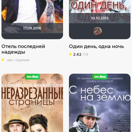
10.10.2015
17.09.2016
Vikt
Отель последней
Один день, одна ночь
надежды
2.42
/13
нет оценки