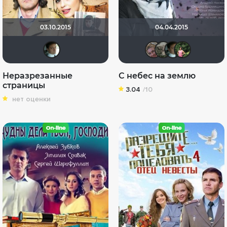
03.10.2015
04.04.2015
lupus-wolf
Viktorij
viola
lup
Неразрезанные
С небес на землю
страницы
3.04
/10
нет оценки