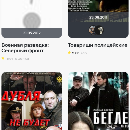
29.08.2011
GTRS
Dj
21.05.2012
Военная разведка:
Товарищи полицейские
Северный фронт
5.81
/35
нет оценки