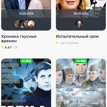
13.09.2014
18.05.2014
Viktorija Danilevskaja
lupus-wolf
uvlahovich
An
Дия
Хроника гнусных
Испытательный срок
времен
нет оценки
4.47
/26