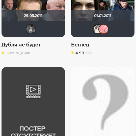
29.05.2011
01.01.2011
AvneR
Неис
ew
Дубля не будет
Беглец
нет оценки
4.93
/25