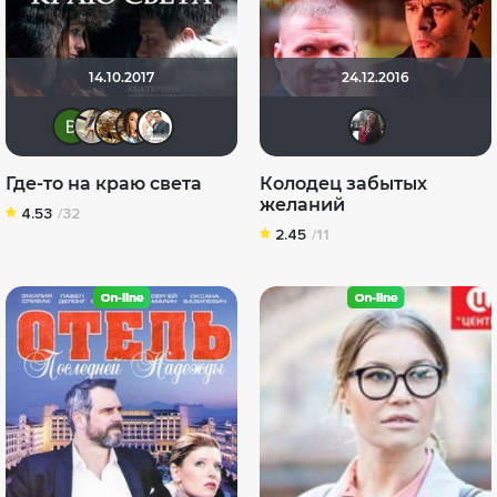
14.10.2017
24.12.2016
Виктория Данилевская
LoveLyLoveLuLuGaGa
Бицюня
vika92
Сергей Лисицкий
id98
Где-то на краю света
Колодец забытых
желаний
4.53
/32
2.45
/11