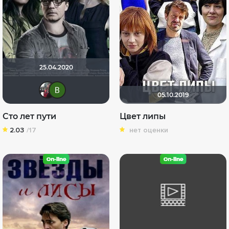
25.04.2020
id98134731
Виктория Данилевская
05.10.2019
Сто лет пути
Цвет липы
2.03
/17
нет оценки