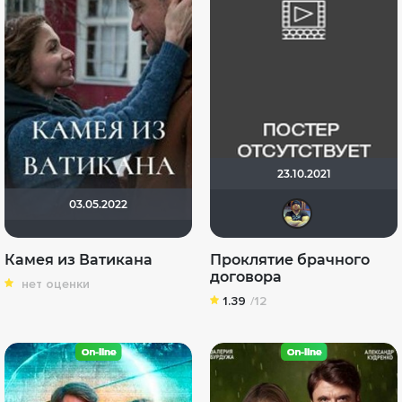
23.10.2021
03.05.2022
Leps
Камея из Ватикана
Проклятие брачного
договора
нет оценки
1.39
/12