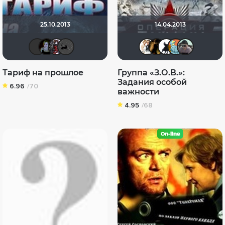
25.10.2013
14.04.2013
vadim sXe
snegirevamary
Маруся88
Эсэзи
Сергей 
DENIS
викт
E
Тариф на прошлое
Группа «З.О.В.»:
Задания особой
6.96
/70
важности
4.95
/68