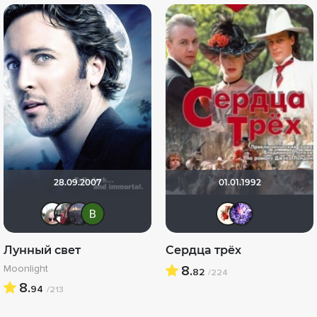
28.09.2007
01.01.1992
Dante Valentine
id98134731
Млада
Виктория Данилевская
Викт
Art
Лунный свет
Сердца трёх
Moonlight
8.
82
/224
8.
94
/213