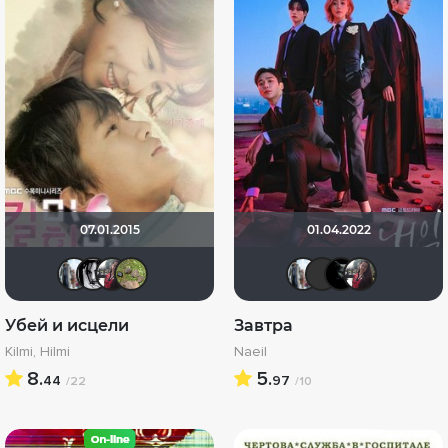
07.01.2015
01.04.2022
id95924809
Feliche
id98134731
xelga7421
id95924
Vikka
Ma
Убей и исцели
Завтра
Kilmi, Hilmi
Naeil
8.
5.
44
97
/22
/10