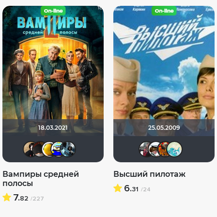
18.03.2021
25.05.2009
NatellaVB
valdizas
Denis-A
Вanderos
den_chas
id981347
Тана
Ку
Вампиры средней
Высший пилотаж
полосы
6.
31
/24
7.
82
/227