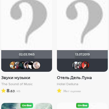
02.03.1965
13.07.2019
Tiger_irk
id98134731
Ната ІТ
Epoff
Alex Smith 21
Tika
id9592
id98
I
Звуки музыки
Отель Дель Луна
The Sound of Music
Hotel Delluna
8.
н
63
/45
ет оценки