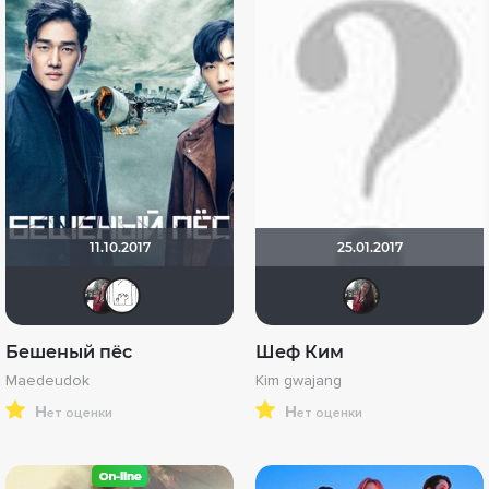
11.10.2017
25.01.2017
id98134731
Evgeniya
id98
Бешеный пёс
Шеф Ким
Maedeudok
Kim gwajang
н
н
ет оценки
ет оценки