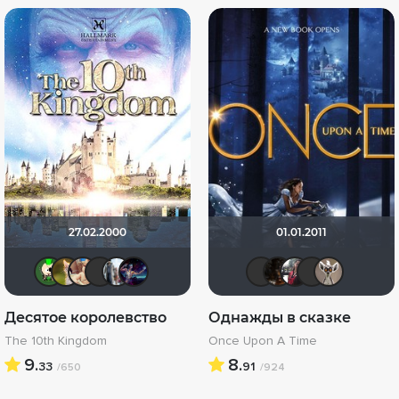
27.02.2000
01.01.2011
ХромЪ
Мя-ха-хау!
Shuhaher
Mikhail.kz
id95924809
Linsay
IenKazam
ожог
id98
E
Десятое королевство
Однажды в сказке
The 10th Kingdom
Once Upon A Time
9.
8.
33
91
/650
/924