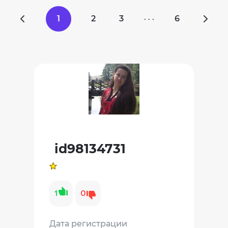
1
2
3
6
· · ·
id98134731
1
0
Дата регистрации