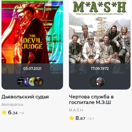
03.07.2021
17.09.1972
nas1231
Alyona_S
Xoi
rash579
nero
id9
Дьявольский судья
Чертова служба в
госпитале М.Э.Ш
Akmapansa
M.A.S.H
6.
34
/14
8.
87
/147