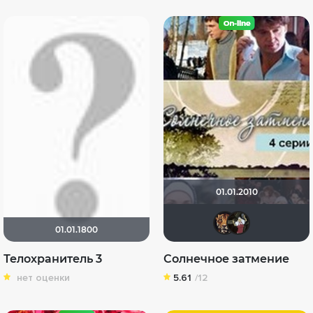
01.01.2010
zhuc
kri
01.01.1800
Телохранитель 3
Солнечное затмение
нет оценки
5.61
/12