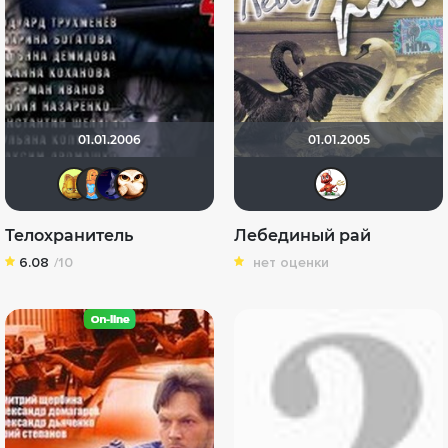
01.01.2006
01.01.2005
Xrymka
sonya888
fedia76
Dragon196
Kate
Телохранитель
Лебединый рай
6.08
/10
нет оценки