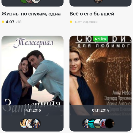
Жизнь, по слухам, одна
Всё о его бывшей
4.07
/18
нет оценки
14.11.2016
01.11.2014
Анна Рычик
Сергей Лисицкий
Диян Кръстев
Диян Кр
АТРОХ
МА
v