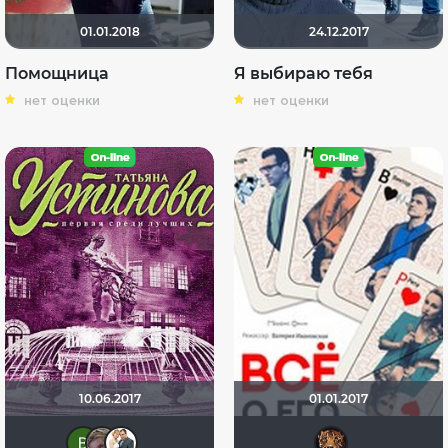
01.01.2018
24.12.2017
Помощница
Я выбираю тебя
нет оценки
нет оценки
10.06.2017
01.01.2017
Виктория Данилевская
Viktorija Danilevskaja
Сергей Лисицкий
zhu