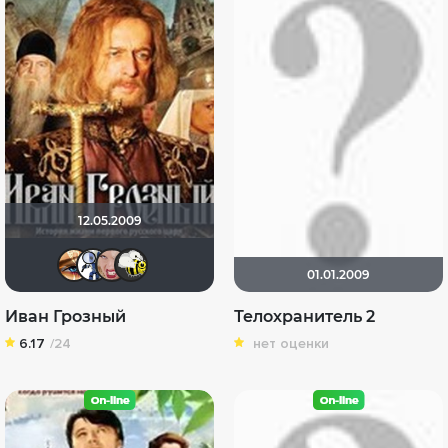
12.05.2009
Наташа Фил
~ Sanсho ~
Оленёк
Vektra
01.01.2009
Иван Грозный
Телохранитель 2
6.17
/24
нет оценки