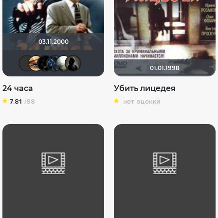
03.11.2000
Бомжара с дробовиком
Наташа Фил
Скользящий
Dmitry Swed
Алексей Павлов
Shadow
01.01.1998
24 часа
Убить лицедея
7.81
/88
нет оценки