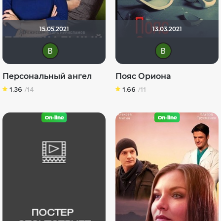
15.05.2021
13.03.2021
Виктория Данилевская
Вик
Персональный ангел
Пояс Ориона
1.36
/14
1.66
/11