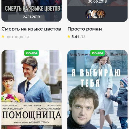
30.06.2018
Диян 
Сер
z
24.11.2019
Смерть на языке цветов
Просто роман
нет оценки
5.41
/13