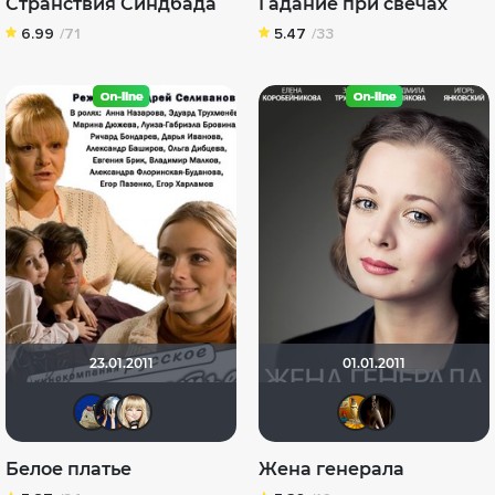
Странствия Синдбада
Гадание при свечах
6.99
/71
5.47
/33
23.01.2011
01.01.2011
didak2002
Диян Кръстев
Margooo
natal
_М
Белое платье
Жена генерала