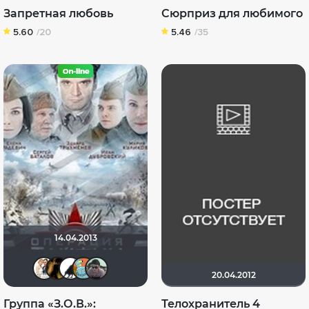
Запретная любовь
Сюрприз для любимого
5.60
/20
5.46
/35
14.04.2013
Сергей Лисицкий
DENISru
виктор1118
EAN-DVD
Astik
20.04.2012
Группа «З.О.В.»:
Телохранитель 4