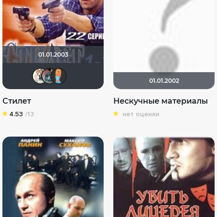
01.01.2003
Сергей Лисицкий
Кукусики
sonya888
01.01.2002
Стилет
Нескучные материалы
4.53
/13
нет оценки