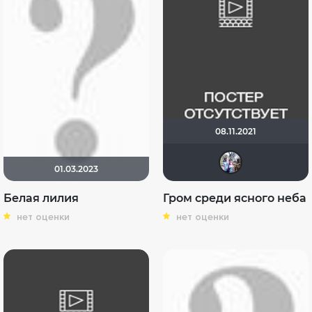
08.11.2021
Риш
01.03.2023
Белая лилия
Гром среди ясного неба
нет оценки
нет оценки