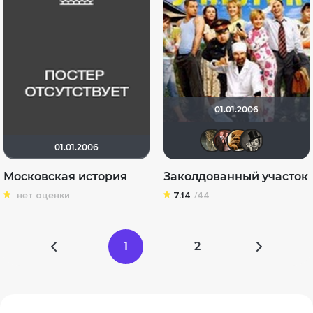
01.01.2006
Shad T
id176
ар
01.01.2006
Московская история
Заколдованный участок
нет оценки
7.14
/44
1
2