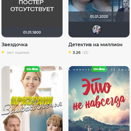
01.01.2020
Риш
01.01.1800
Звездочка
Детектив на миллион
нет оценки
3.26
/20