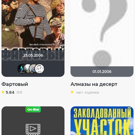
25.05.2006
Tematik
Алексей Павлов
kiskintay
alamadeusal
01.01.2006
Фартовый
Алмазы на десерт
5.84
/65
нет оценки