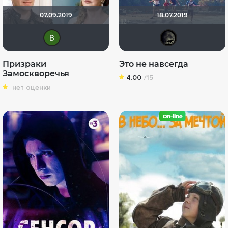
07.09.2019
18.07.2019
Виктория Данилевская
xroc
Призраки
Это не навсегда
Замоскворечья
4.00
/15
нет оценки