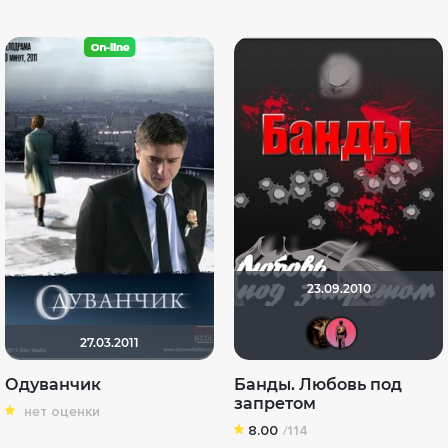
23.09.2010
Spart
КА
27.03.2011
Одуванчик
Банды. Любовь под
запретом
нет оценки
8.00
/114