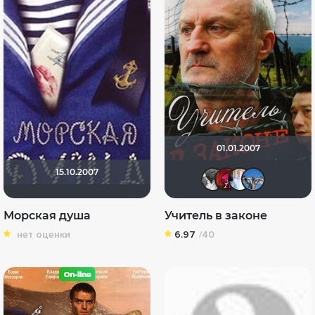
01.01.2007
15.10.2007
garri196
ostro
ал
Морская душа
Учитель в законе
нет оценки
6.97
/40