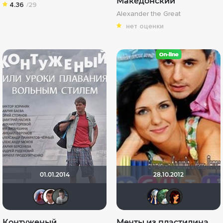
Македонский
4.36
/29
Alexander the Great
нет оценки
01.01.2014
28.10.2012
vykh-elena
alexsashka99
AvneR
Диян 
Ири
А
Контуженый
Мечты из пластилина