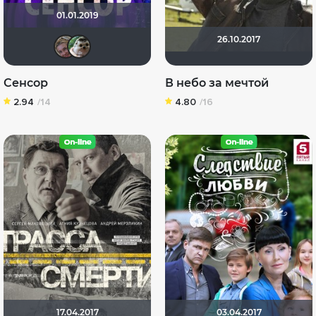
01.01.2019
26.10.2017
Viktorija Danilevskaja
Аленочек))*
Сенсор
В небо за мечтой
2.94
/14
4.80
/16
17.04.2017
03.04.2017