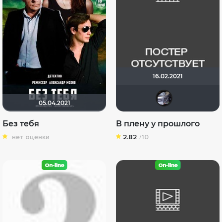
16.02.2021
iv.m
05.04.2021
Без тебя
В плену у прошлого
нет оценки
2.82
/10