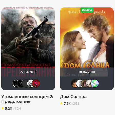
22.04.2010
01.04.2010
Тараканище
Lady_V
Sergey_Z
ФАТАЛИСТ
ostrovski1
Conakry
~ Alek
pa_l
d
Утомленные солнцем 2:
Дом Солнца
Предстояние
7.54
/258
5.20
/724