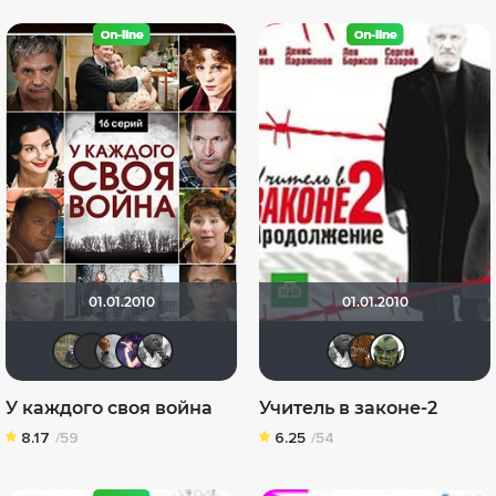
01.01.2010
01.01.2010
Илья Зембакин
ПаровозНик
herring9
s-pashchenko83
garri196209
garri1
Хри
G
У каждого своя война
Учитель в законе-2
8.17
/59
6.25
/54