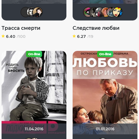
vadim sXe
Че1964
NatellaVB
Anna2067
GoldW
id981
An
Трасса смерти
Следствие любви
6.40
/100
6.27
/19
11.04.2016
01.01.2016