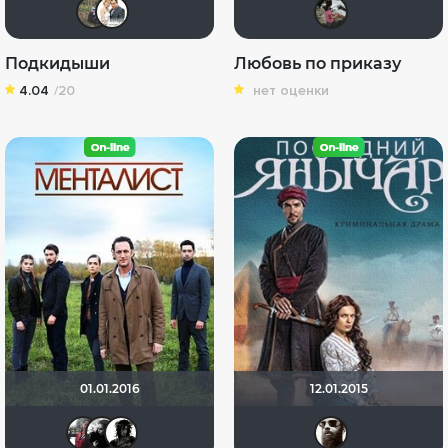
Илья Зембакин
Сергей Лисицкий
Люд
Подкидыши
Любовь по приказу
4.04
/20
нет оценки
01.01.2016
12.01.2015
id98134731
Gi_Ju
Adorer
Дяд