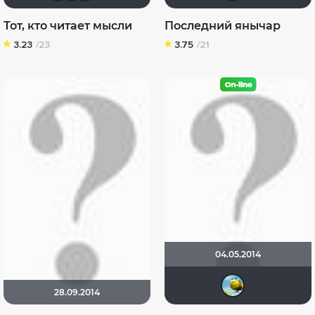
Тот, кто читает мысли
Последний янычар
3.23
/23
3.75
/21
04.05.2014
serg
28.09.2014