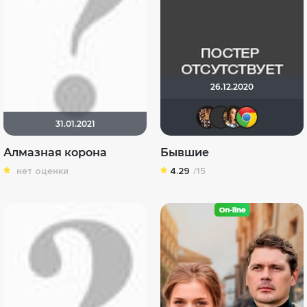
26.12.2020
zhuchk
Graf_
vi
31.01.2021
Алмазная корона
Бывшие
нет оценки
4.29
/15