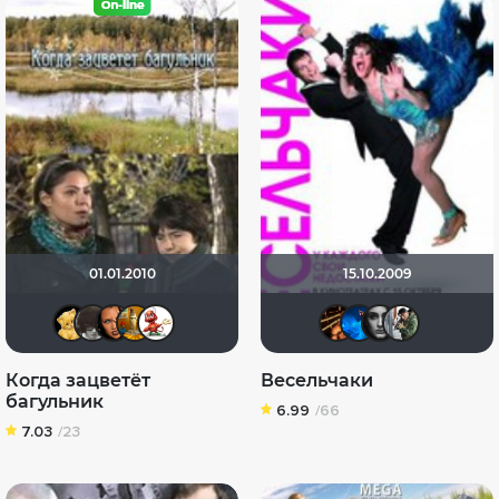
01.01.2010
15.10.2009
Алина28
нац
Фанатка Кино
natalia0321
Katericha
hinja20
АНГЕ
По
Когда зацветёт
Весельчаки
багульник
6.99
/66
7.03
/23