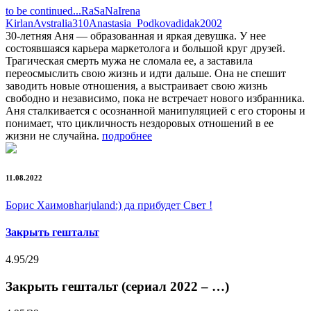
to be continued...
RaSaNa
Irena
Kirlan
Avstralia310
Anastasia_Podkova
didak2002
30-летняя Аня — образованная и яркая девушка. У нее
состоявшаяся карьера маркетолога и большой круг друзей.
Трагическая смерть мужа не сломала ее, а заставила
переосмыслить свою жизнь и идти дальше. Она не спешит
заводить новые отношения, а выстраивает свою жизнь
свободно и независимо, пока не встречает нового избранника.
Аня сталкивается с осознанной манипуляцией с его стороны и
понимает, что цикличность нездоровых отношений в ее
жизни не случайна.
подробнее
11.08.2022
Борис Хаимов
harjuland
:) да прибудет Свет !
Закрыть гештальт
4.95
/29
Закрыть гештальт (сериал 2022 – …)