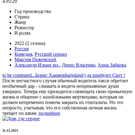
4.95
/29
Год производства
Страна
Жанр
Режиссер
В ролях
2022 (2 сезона)
Россия
Комедия
,
Русский сериал
Максим Пежемский
Александр Ильин мл.
,
Денис Власенко
,
Анна Зайкова
to be continued...
Борис Хаимов
harjuland
:) да прибудет Свет !
После несчастного случая обычный водитель такси обретает
необычный дар - слышать и видеть неприкаянные души
умерших. Теперь ему приходится совмещать свою привычную
жизнь и общение с назойливыми мертвецами, которым он
должен непременно помочь закрыть их гештальты. Но это
непросто, учитывая, что его собственная личная жизнь
трещит по швам.
подробнее
11.12.2021