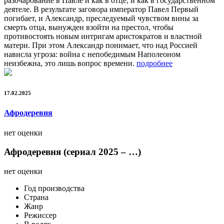
разочарование в Павле и как в отце, и как в государственном
деятеле. В результате заговора император Павел Первый
погибает, и Александр, преследуемый чувством вины за
смерть отца, вынужден взойти на престол, чтобы
противостоять новым интригам аристократов и властной
матери. При этом Александр понимает, что над Россией
нависла угроза: война с непобедимым Наполеоном
неизбежна, это лишь вопрос времени.
подробнее
17.02.2025
Афродеревня
нет оценки
Афродеревня (сериал 2025 – …)
нет оценки
Год производства
Страна
Жанр
Режиссер