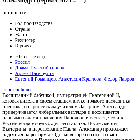
Александр I (сериал 2025 – …)
нет оценки
Год производства
Страна
Жанр
Режиссер
В ролях
2025 (1 сезон)
Россия
Драма
,
Русский сериал
Артем Насыбулин
Евгений Романцов
,
Анастасия Крылова
,
Федор Лавров
to be continued...
Воспитанный бабушкой, императрицей Екатериной II,
которая видела в своем старшем внуке прямого наследника
престола, и европейским учителем Лагарпом, Александр
придерживается либеральных взглядов и восхищается
первыми годами правления Наполеона: мечтает, что и в
России когда-нибудь будет республика. После смерти
Екатерины, в царствование Павла, Александр продолжает
надеяться на реформы. Однако вскоре его охватывает