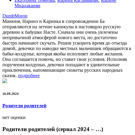
Екатерина Темнова
,
Карина Каграманян
,
Карине
Мнацаканян
DumbMoron
Манюня, Наринэ и Каринка в сопровождении Ба
отправляются на летние каникулы в настоящую русскую
деревню к бабушке Насте. Сначала они очень увлечены
непривычной атмосферой нового места, но достаточно
быстро начинают скучать. Решив ускорить время до отъезда
домой, девочки по наводке местных мальчишек обращаются к
бабке-колдунье, которая якобы исполняет любые желания.
Она соглашается помочь, но ставит свои условия. Исполняя
поручения колдуньи, девочки попадают в удивительные
приключения, напоминающие сюжеты русских народных
сказок.
подробнее
16.09.2024
Родители родителей
нет оценки
Родители родителей (сериал 2024 – …)