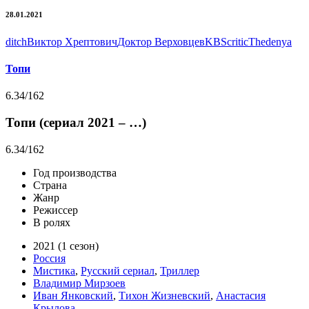
28.01.2021
ditch
Виктор Хрептович
Доктор Верховцев
KBScritic
Thedenya
Топи
6.34
/162
Топи (сериал 2021 – …)
6.34
/162
Год производства
Страна
Жанр
Режиссер
В ролях
2021 (1 сезон)
Россия
Мистика
,
Русский сериал
,
Триллер
Владимир Мирзоев
Иван Янковский
,
Тихон Жизневский
,
Анастасия
Крылова