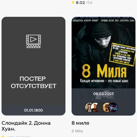
8.02
/54
06.03.2003
Кастер Т
vova_f
Qui
L
01.01.1800
Слондайк 2. Донна
8 миля
Хуан.
8 Mile