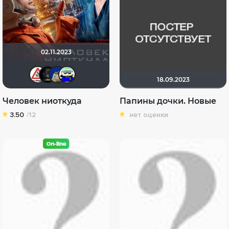
02.11.2023
Dimbr
xrockx
didak2002
Вanderos
18.09.2023
Человек ниоткуда
Папины дочки. Новые
3.50
/12
нет оценки