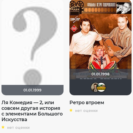
01.01.1998
Каст
Jul
01.01.1999
Ля Комедия — 2, или
Ретро втроем
совсем другая история
нет оценки
с элементами Большого
Искусства
нет оценки