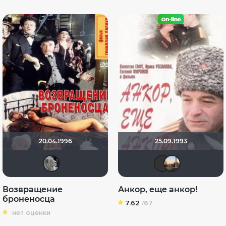
20.04.1996
25.09.1993
dustydawn
Malev
Da
Возвращение
Анкор, еще анкор!
броненосца
7.62
/67
нет оценки