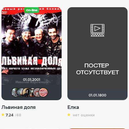
01.01.2001
bor3175
Кукарямба
NatellaVB
andrey - tyumen
Кель Ра
vinozavr
01.01.1800
Львиная доля
Елка
7.24
/48
нет оценки