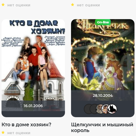
нет оценки
нет оценки
28.10.2004
16.01.2006
icrimsonl
Dark A
Gand
i
Кто в доме хозяин?
Щелкунчик и мышиный
король
нет оценки