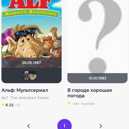
26.09.1987
Mr_Smith
Ксюнь
01.01.1983
Альф: Мультсериал
В городе хорошая
погода
ALF: The Animated Series
нет оценки
6.32
/12
1