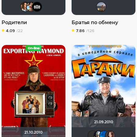
vika92
snegurca
Tugarin
alla
Родители
Братья по обмену
4.09
/22
7.86
/126
21.09.2010
21.10.2010
vadim s
Диян
Yli