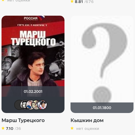
нет оценки
8.81
/676
01.02.2001
Юрий.21.87
Че1964
SokolSined
LoveLyLoveLuLuGaGa
peresunko222
01.01.1800
Марш Турецкого
Кышкин дом
7.10
/36
нет оценки