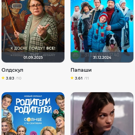
01.09.2025
31.12.2024
Олдскул
Папаши
3.83
/10
3.61
/11