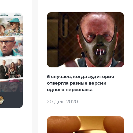
6 случаев, когда аудитория
отвергла разные версии
одного персонажа
Gautama Buddha
Борис Хаимов
Lady_V
NatellaVB
-Putnik-
20 Дек. 2020