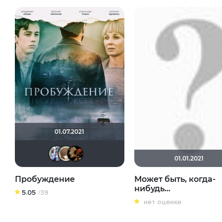
01.07.2021
Риша_88
runa_raido
lena 1981
01.01.2021
Пробуждение
Может быть, когда-
нибудь…
5.05
/39
нет оценки