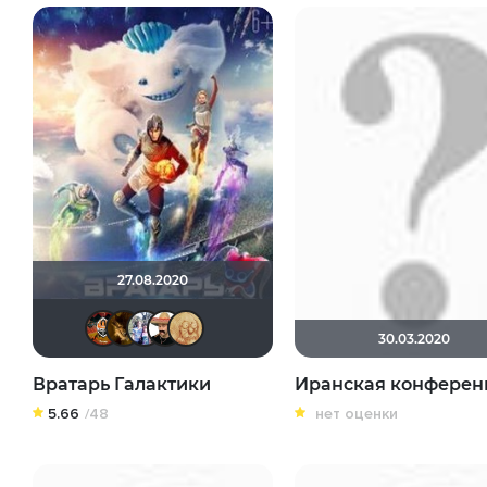
27.08.2020
Николас Кейдж
Alex-cool
Риша_88
Сох
ZOYBERG
30.03.2020
Вратарь Галактики
Иранская конферен
5.66
/48
нет оценки