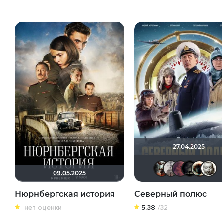
27.04.2025
andr
Pa
09.05.2025
Нюрнбергская история
Северный полюс
нет оценки
5.38
/32