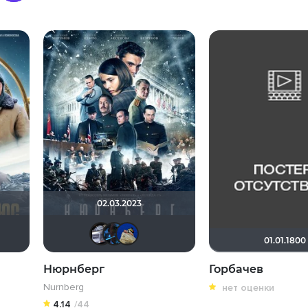
02.03.2023
ey - tyumen
ul17
aodinchov7969
xrockx
Haotik
mirmur
iv.msk
Dmitry Swed
didak2002
01.01.1800
Нюрнберг
Горбачев
Nurnberg
нет оценки
4.14
/44