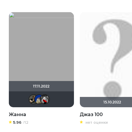
17.11.2022
дядя женя
didak2002
Мышь Белая
15.10.2022
Жанна
Джаз 100
5.96
/12
нет оценки