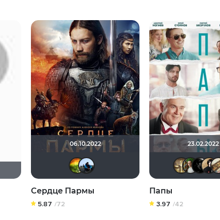
06.10.2022
23.02.2022
Санечка
mudrii
Сердце Пармы
Папы
5.87
/72
3.97
/42