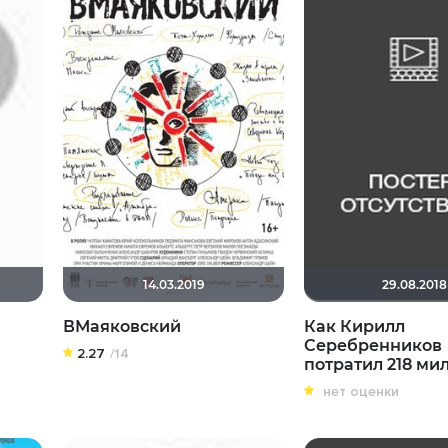
14.03.2019
29.08.2018
ВМаяковский
Как Кирилл
Серебренников
2.27
/14
потратил 218 ми
нет оценки