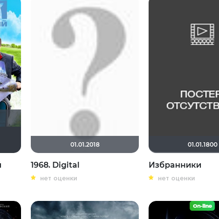
Мышь Белая
Eagle
~ Aleksandr ~
xrockx
01.01.2018
01.01.1800
й
1968. Digital
Избранники
нет оценки
нет оценки