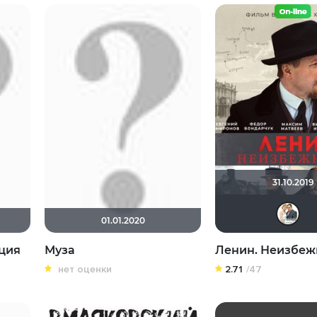
31.10.2019
01.01.2020
ция
Муза
Ленин. Неизбеж
нет оценки
2.71
/47