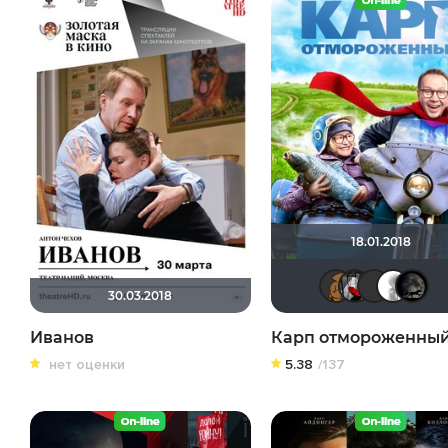
18.01.2018
˙
30.03.2018
Иванов
Карп отмороженны
нет оценки
5.38
/137