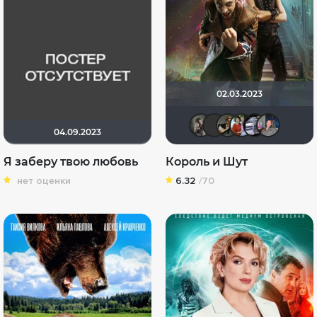
02.03.2023
An.Gor.An
valerus5
дядя
Вя
04.09.2023
Я заберу твою любовь
Король и Шут
нет оценки
6.32
/70