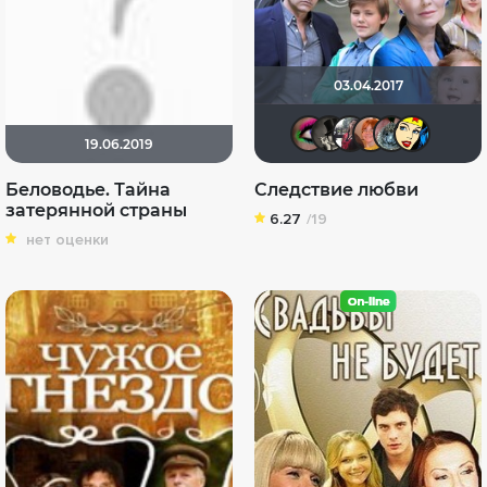
03.04.2017
Anna2067
GoldW
id981
An
19.06.2019
Беловодье. Тайна
Следствие любви
затерянной страны
6.27
/19
нет оценки