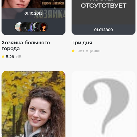
01.10.2013
Ekaterina5222
Ilena
Jurjevna
LenokPl
Александриночка
01.01.1800
Хозяйка большого
Три дня
города
нет оценки
5.29
/15