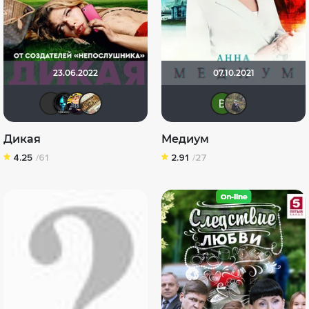
23.06.2022
07.10.2021
Геннадий
Tematik
Гадкий_Я
-Putnik-
Викт
Ил
Дикая
Медиум
4.25
/61
2.91
/27