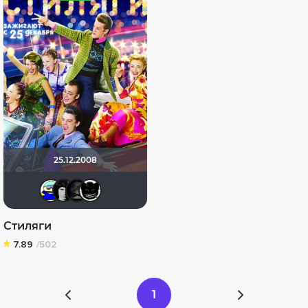
25.12.2008
Вanderos
grachik1729
xrockx
Тараканище
Стиляги
7.89
/502
1