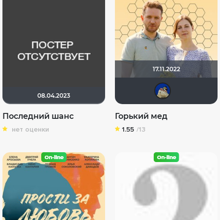
17.11.2022
did
08.04.2023
Последний шанс
Горький мед
нет оценки
1.55
/13