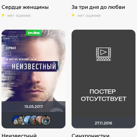
Сердце женщины
За три дня до любви
нет оценки
нет оценки
15.05.2017
didak2002
ari84
id136614878
id23669908
ЛюдяМила
Кукусики
27.11.2016
Неизвестный
Синхронистки