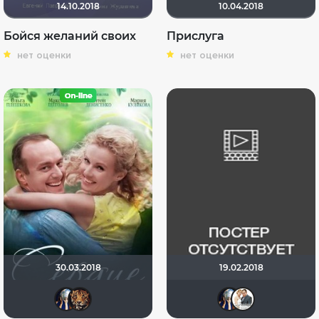
14.10.2018
10.04.2018
Бойся желаний своих
Прислуга
нет оценки
нет оценки
30.03.2018
19.02.2018
Диян Кръстев
zhuchka
Диян
Се