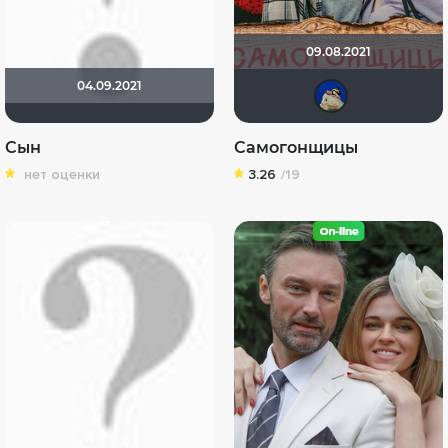
09.08.2021
04.09.2021
did
Сын
Самогонщицы
нет оценки
3.26
/19