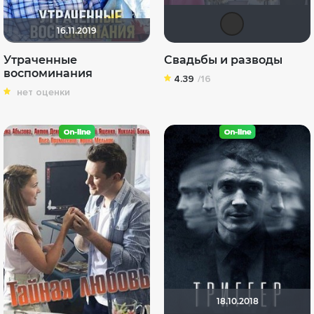
Кле
16.11.2019
Утраченные
Свадьбы и разводы
воспоминания
4.39
/16
нет оценки
18.10.2018