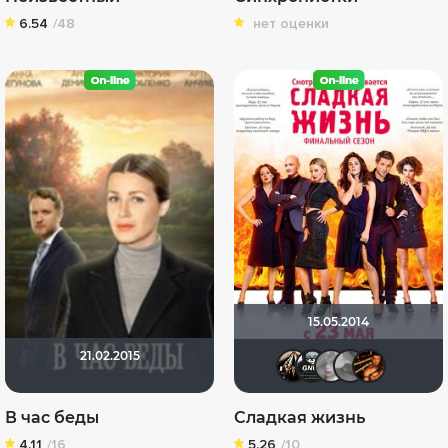
6.54
/48
нет оценки
15.05.2014
21.02.2015
Kashtan
Gnus2
Нат
Iy
В час беды
Сладкая жизнь
4.11
/16
5.26
/10