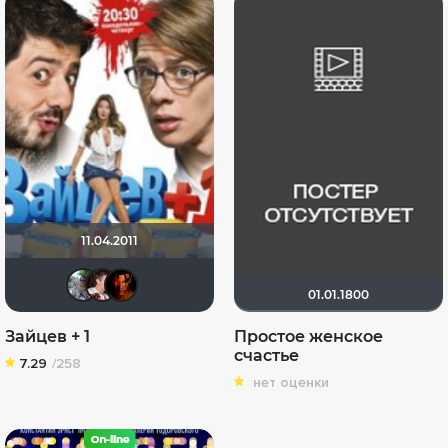
11.04.2011
bor3175
Александр Липневич
Max Chernuha
01.01.1800
Зайцев + 1
Простое женское
счастье
7.29
/258
нет оценки