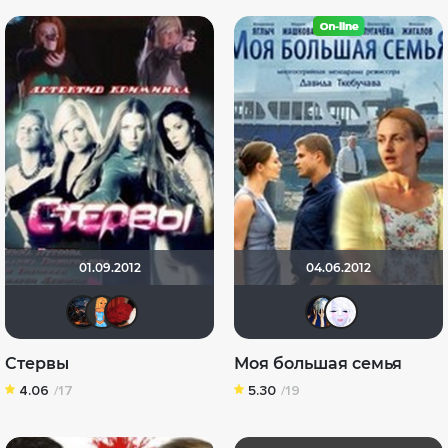
01.09.2012
04.06.2012
druid666
sonya888
Ralina741
Диян
Flo
Стервы
Моя большая семья
4.06
/17
5.30
/19