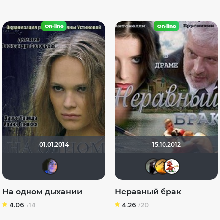
01.01.2014
15.10.2012
Jurjevna
Royal G
dian
K
На одном дыхании
Неравный брак
4.06
/14
4.26
/20