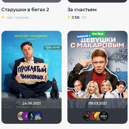
Старушки в бегах 2
За счастьем
нет оценки
3.58
/10
24.06.2021
09.03.2021
yotaman
Анатолий Ш
Tematik
didak2002
volkoda
aodi
:) 