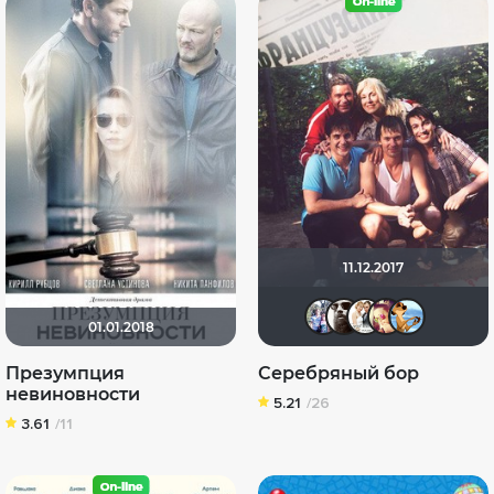
11.12.2017
Риша_88
Дядя_
Сер
M
01.01.2018
Презумпция
Серебряный бор
невиновности
5.21
/26
3.61
/11