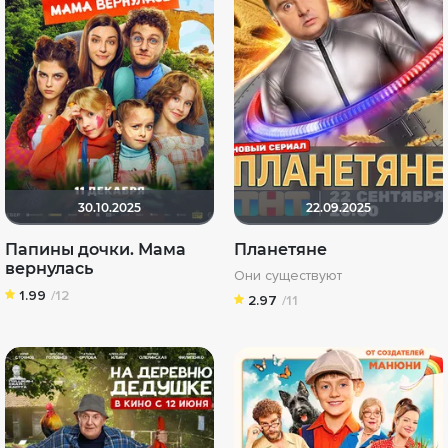
30.10.2025
22.09.2025
Папины дочки. Мама
Планетяне
вернулась
Они существуют
1.99
/12
2.97
/11