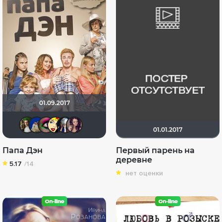
01.09.2017
Борис Хаимов
didak2002
Anna20679
Li_Winchester
Диян Кръстев
malika2012
01.01.2017
Папа Дэн
Первый парень на
деревне
5.17
/14
нет оценки