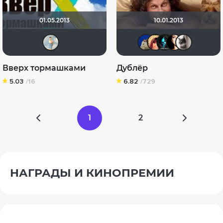
01.05.2013
10.01.2013
Ана-толь
didak200
Kristin
Tem
e
Вверх тормашками
Дублёр
5.03
/16
6.82
/729
1
2
НАГРАДЫ И КИНОПРЕМИИ