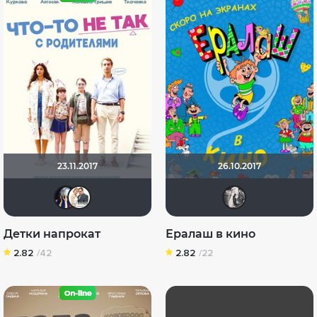
23.11.2017
26.10.2017
Диян Кръстев
Сергей Лисицкий
id31
Детки напрокат
Ералаш в кино
2.82
/42
2.82
/22