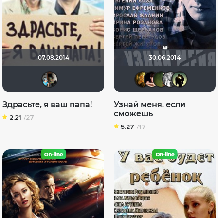
07.08.2014
30.06.2014
siarhei300x
Машеньк
nJIaHe
Jost
Л
Здрасьте, я ваш папа!
Узнай меня, если
сможешь
2.21
/27
5.27
/17