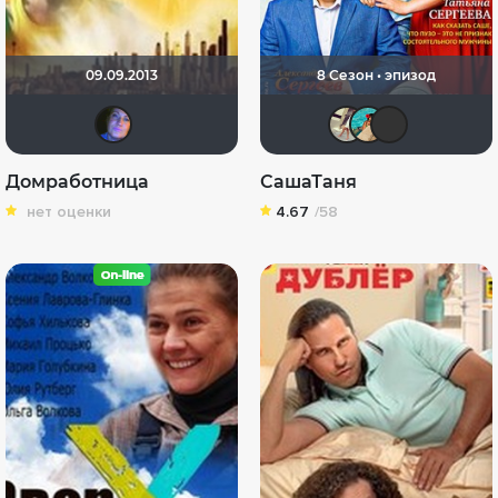
09.09.2013
8 Сезон • эпизод
Jurjevna
LoveL
Юли
K
Домработница
СашаТаня
нет оценки
4.67
/58