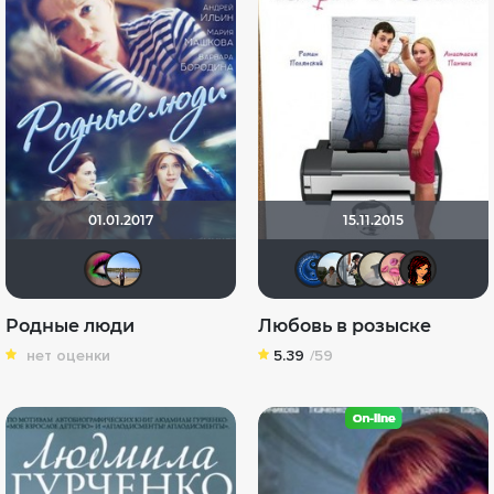
01.01.2017
15.11.2015
Anna20679
Tatti1974
Pavel.Rom
Елена К
zlode
Ge
Родные люди
Любовь в розыске
нет оценки
5.39
/59