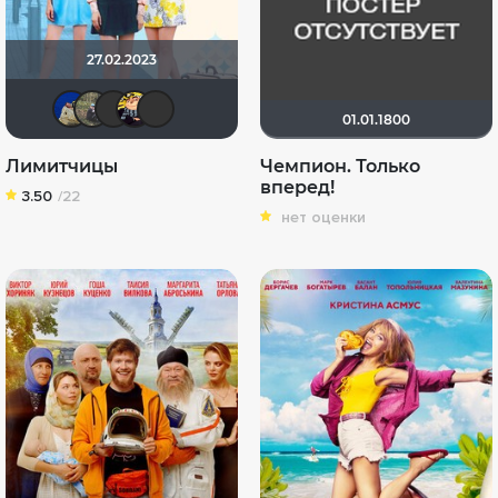
27.02.2023
didak2002
Илья Зембакин
Виктор Хрептович
Гадкий_Я
gavrilenko8815
01.01.1800
Лимитчицы
Чемпион. Только
вперед!
3.50
/22
нет оценки