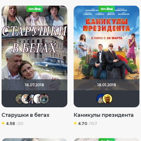
16.07.2018
18.01.2018
Илья Зембакин
Сергей Лисицкий
Диян Кръстев
~ Aleksandr ~
Кукусики
dida
Sa
Старушки в бегах
Каникулы президента
4.58
/20
4.70
/157