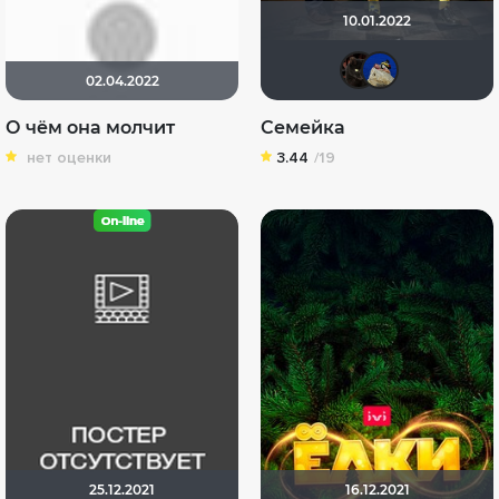
10.01.2022
polny
di
02.04.2022
О чём она молчит
Семейка
нет оценки
3.44
/19
25.12.2021
16.12.2021