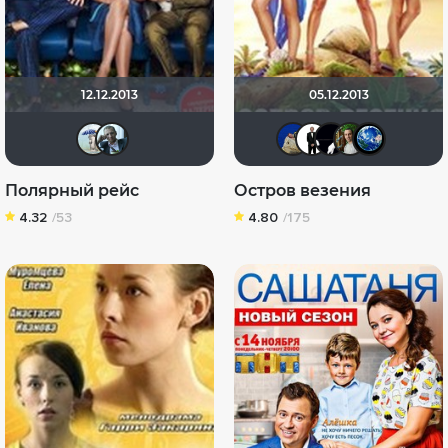
12.12.2013
05.12.2013
Kira_Sh
id20598483
didak200
islan
mar
Б
Полярный рейс
Остров везения
4.32
/53
4.80
/175