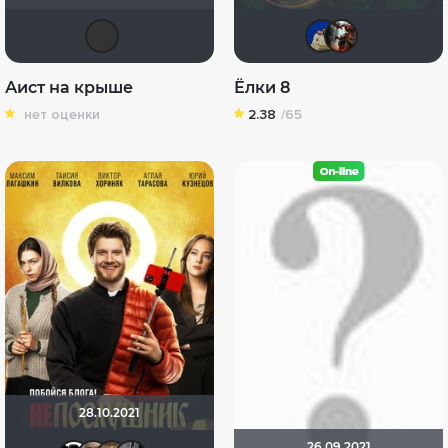
Виктор Хрептович
dida
an
Аист на крыше
Ёлки 8
нет оценки
2.38
/65
28.10.2021
26.09.2021