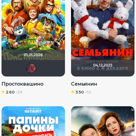
01.01.2026
04.12.2025
aodinchov7969
Простоквашино
Семьянин
2.60
/29
3.50
/10