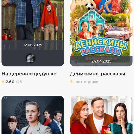
12.06.2025
iv.msk
24.04.2025
На деревню дедушке
Денискины рассказы
2.60
/23
нет оценки