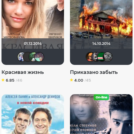
01.12.2014
14.10.2014
Риша_88
❤️ Vika💙 ❤️ Alexandr Popenko
Ирина Редько
KatrinValmonT
Ganza
Dmitr
fr
Красивая жизнь
Приказано забыть
6.85
/46
4.00
/45