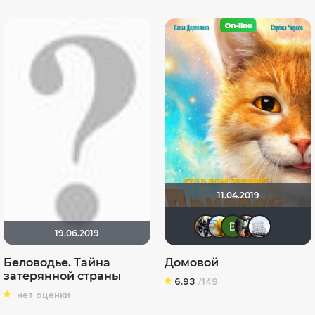
11.04.2019
Lunika
Андре
Вик
a
19.06.2019
Беловодье. Тайна
Домовой
затерянной страны
6.93
/149
нет оценки