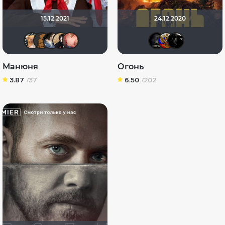
15.12.2021
24.12.2020
DumbMoron
˙
draude
NatellaVB
Hurricane Gabrielle
xrockx
stru
L
Манюня
Огонь
3.87
/37
6.50
/202