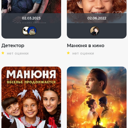
02.03.2023
02.06.2022
Скрытый
didak2002
Nate
Детектор
Манюня в кино
нет оценки
нет оценки