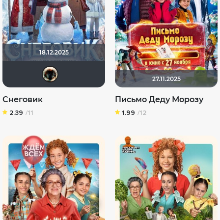
18.12.2025
Haotik
27.11.2025
Снеговик
Письмо Деду Морозу
2.39
/11
1.99
/12