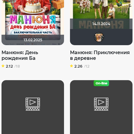
14.11.2024
Dum
13.02.2025
Манюня: День
Манюня: Приключения
рождения Ба
в деревне
2.12
/18
2.26
/12