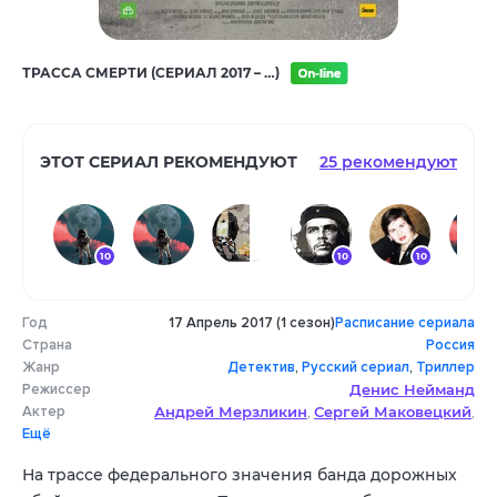
ТРАССА СМЕРТИ (СЕРИАЛ 2017 – …)
ЭТОТ СЕРИАЛ РЕКОМЕНДУЮТ
25 рекомендуют
10
10
10
Год
17 Апрель 2017 (1 сезон)
Расписание сериала
8
10
7
9
Страна
Россия
Жанр
Детектив
,
Русский сериал
,
Триллер
Режиссер
Денис Нейманд
Актер
Андрей Мерзликин
Сергей Маковецкий
,
,
Ещё
Агния Кузнецова
Юрий Скулябин
,
,
Алексей Шаранин
Анатолий Чистов
,
,
На трассе федерального значения банда дорожных
Тарас Колядов
Александр Корженков
,
,