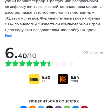
убийц вершит террор. Преступники разбрасывают
Екатерина Крупенина
Дмитрий Бедарев
,
по асфальту шипы из гвоздей, останавливая машины,
расстреливают автомобилистов и таинственным
образом исчезают. Журналисты называют их «Банда
GTA» по аналогии с известной компьютерной игрой.
Дело поручают следователям Звонарёву (Андрей …
Ещё
6.
100
голосов
40
/10
6.50
6.54
21
3780
ПОДЕЛИТЬСЯ В СОЦСЕТЯХ