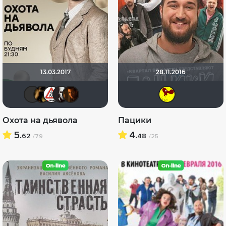
13.03.2017
28.11.2016
Ksena SU
DENISru
Dimbr
Sтарик
id145222259
Стр
Охота на дьявола
Пацики
5.
4.
62
48
/79
/25