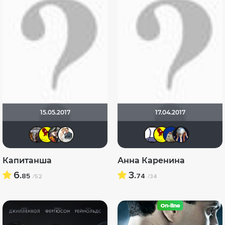
15.05.2017
17.04.2017
taveralex
Стратостат
Елена Редько
Сергей Лисицкий
Ladylab
Страт
di
Капитанша
Анна Каренина
6.
3.
85
74
/52
/34