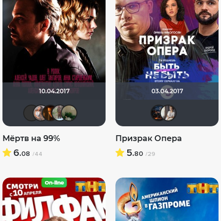
10.04.2017
03.04.2017
AAndrew_AN
Avstralia310
id145222259
Oleg Yurchuk
L.Bennet
druid
Тр
Мёртв на 99%
Призрак Опера
6.
5.
08
80
/44
/29