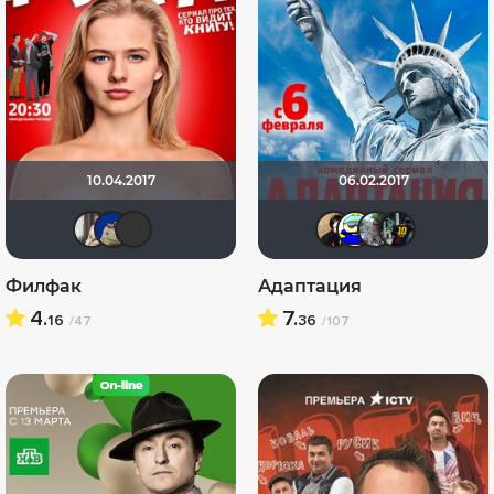
10.04.2017
06.02.2017
Третья nJIaHeTa
didak2002
Alexandr Pessimist
Natella
Вand
bo
Филфак
Адаптация
4.
7.
16
36
/47
/107