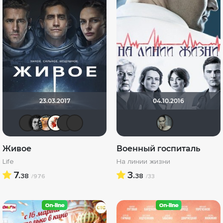
23.03.2017
04.10.2016
mishich
Ƙeʍȃƞ
DumbMoron
Виктория555
Макс Бро
chaos-lilith
ari8
Живое
Военный госпиталь
Life
На линии жизни
7.
3.
38
38
/976
/33