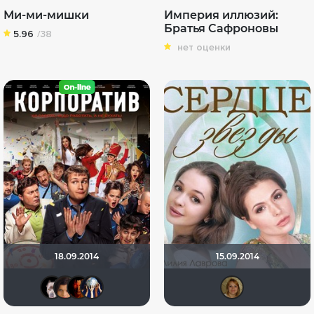
Ми-ми-мишки
Империя иллюзий:
Братья Сафроновы
5.96
/38
нет оценки
18.09.2014
15.09.2014
>>DeNiS<<
Conakry
Max Chernuha
Диян Кръстев
Кол