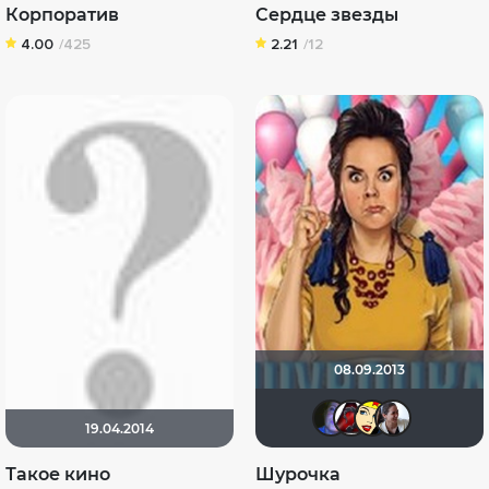
Корпоратив
Сердце звезды
4.00
/425
2.21
/12
08.09.2013
Jurjevn
Alex
Li
19.04.2014
Такое кино
Шурочка