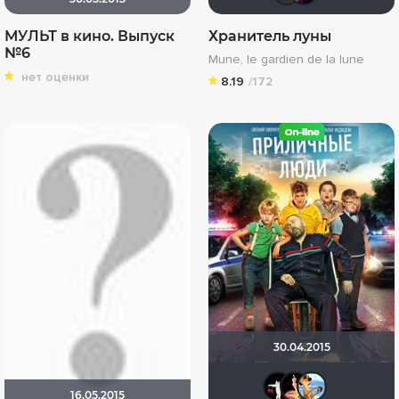
МУЛЬТ в кино. Выпуск
Хранитель луны
№6
Mune, le gardien de la lune
нет оценки
8.19
/172
30.04.2015
marak
nda
Н
16.05.2015