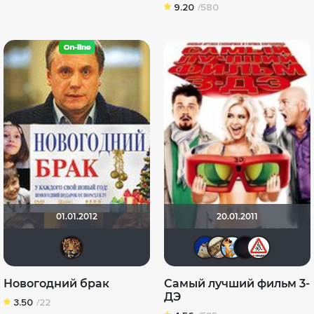
9.20
/580
01.01.2012
20.01.2011
zhuchka
didak200
-Putnik
Ник
C
Новогодний брак
Самый лучший фильм 3-
ДЭ
3.50
/22