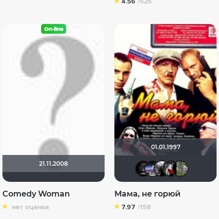
4.56
/525
01.01.1997
21.11.2008
xrockx
Докто
Фок
М
Comedy Woman
Мама, не горюй
нет оценки
7.97
/158