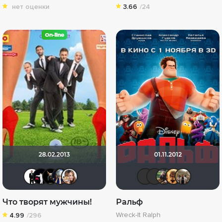
нет оценки
3.66
/24
28.02.2013
01.11.2012
islan
marakesha
loki86
Диян Кръстев
id202773479
chaos-lili
sngbre
Оле
L
Что творят мужчины!
Ральф
Wreck-It Ralph
4.99
/296