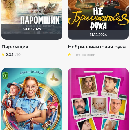
30.10.2025
31.12.2024
Паромщик
Небриллиантовая рука
2.34
/10
нет оценки