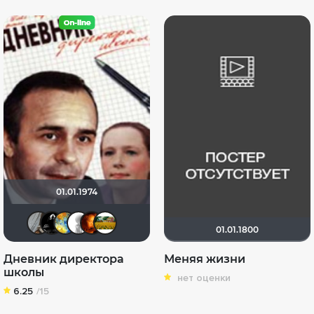
01.01.1974
Батя подруги
strange
SKY4HOLO
~ Aleksandr ~
BlueRay
Julia75
01.01.1800
Дневник директора
Меняя жизни
школы
нет оценки
6.25
/15