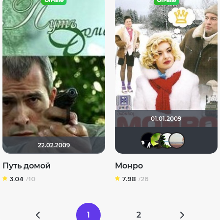
01.01.2009
marake
Анже
Та
22.02.2009
Путь домой
Монро
3.04
/10
7.98
/26
1
2