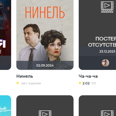
23.12.2023
02.09.2024
Нинель
Ча-ча-ча
нет оценки
2.02
/10