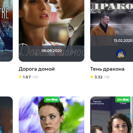
15.02.2020
06.09.2020
Дорога домой
Тень дракона
1.67
/10
3.32
/16