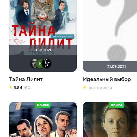
11.10.2021
Помни Мои Макароны
Виктория Данилевская
goblin13
21.09.2021
Тайна Лилит
Идеальный выбор
5.84
/50
нет оценки