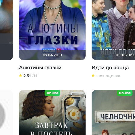
Сергей Лисицкий
Tika
07.04.2019
01.01.2019
Анютины глазки
Идти до конца
2.51
/11
нет оценки