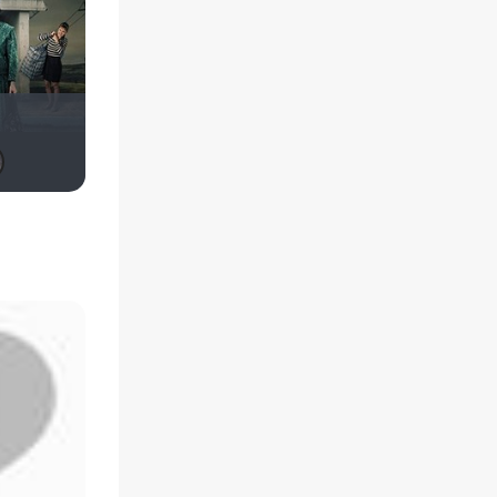
Елена Редько
Кукусики
nda
Третья nJIaHeTa