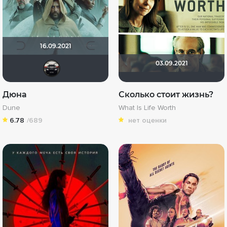
16.09.2021
03.09.2021
za_toboy_uzhe_vyehali
Дюна
Сколько стоит жизнь?
Dune
What Is Life Worth
6.78
/689
нет оценки