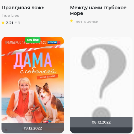
Правдивая ложь
Между нами глубокое
море
True Lies
нет оценки
2.21
/13
08.12.2022
19.12.2022