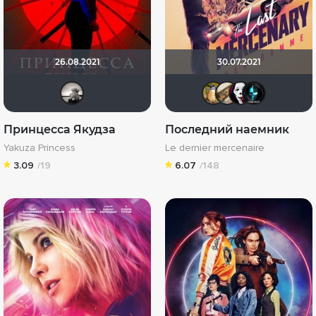
26.08.2021
30.07.2021
Рижанка
Борька
-Putn
Ka
Принцесса Якудза
Последний наемник
Yakuza Princess
Le dernier mercenaire
3.09
/19
6.07
/148