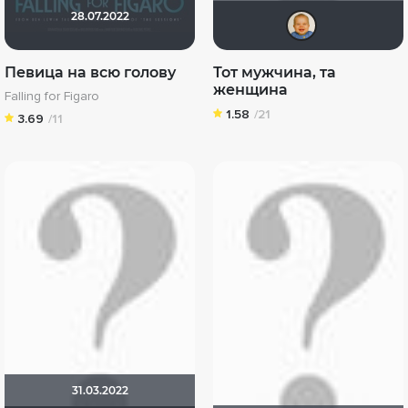
28.07.2022
max
Певица на всю голову
Тот мужчина, та
женщина
Falling for Figaro
1.58
/21
3.69
/11
31.03.2022