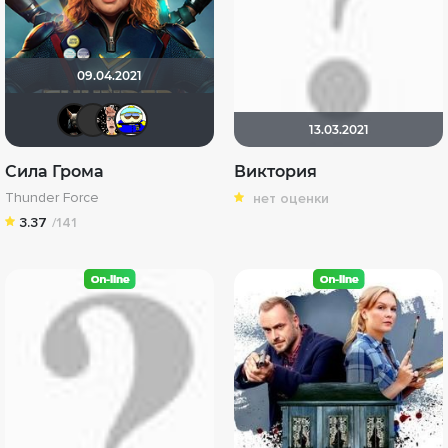
09.04.2021
loki86
Олег Leshij
Ничоси
Вanderos
13.03.2021
Сила Грома
Виктория
Thunder Force
нет оценки
3.37
/141