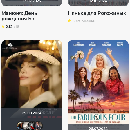
13.02.2025
12.10.2024
Манюня: День
Нянька для Рогожиных
рождения Ба
нет оценки
2.12
/18
29.08.2024
Dark Long
Рижанка
Мышь Белая
GerMaN2019
26.07.2024