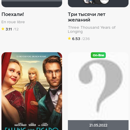
Поехали!
Три тысячи лет
желаний
En roue libre
Three Thousand Years of
3.11
/12
Longing
6.53
/236
21.05.2022