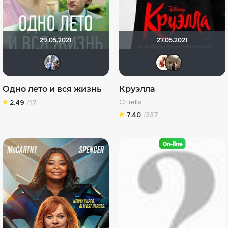
29.05.2021
27.05.2021
Риша_88
Викт
Vl
Одно лето и вся жизнь
Круэлла
Cruella
2.49
/17
7.40
/337