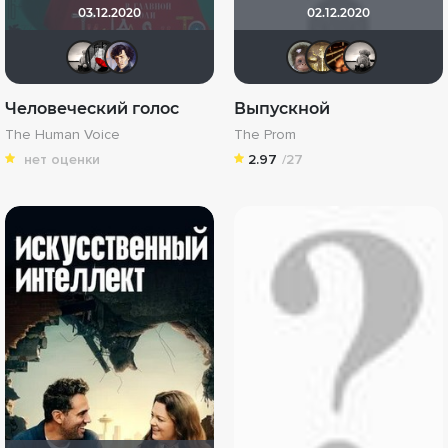
03.12.2020
02.12.2020
Рижанка
Мышь Белая
Epoff
Калура
Gaut
hi
Человеческий голос
Выпускной
The Human Voice
The Prom
нет оценки
2.97
/27