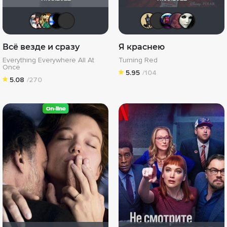
nothingtown_hero
Андрей Винтоняк
Galiaph
Dark Angel Hina
Derbish
chaos-l
4Met
a
Всё везде и сразу
Я краснею
Everything Everywhere All At
Turning Red
Once
5.95
/104
5.08
/270