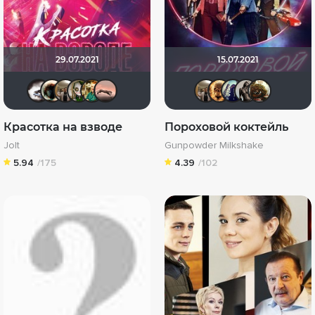
29.07.2021
15.07.2021
Biker
Haotik
Vladimir Samsonov
wladslowe
Андрей Винтоняк
egortan
Vladimir
Leksus
umk
M
Красотка на взводе
Пороховой коктейль
Jolt
Gunpowder Milkshake
5.94
/175
4.39
/102