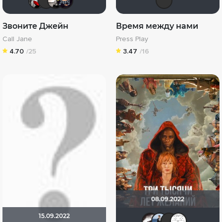
Звоните Джейн
Время между нами
Call Jane
Press Play
4.70
/25
3.47
/16
08.09.2022
15.09.2022
Biker
dima
Фр