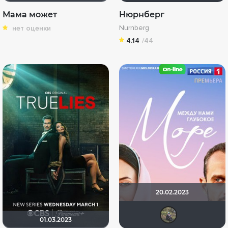
Мама может
Нюрнберг
Nurnberg
нет оценки
4.14
/44
20.02.2023
Иль
01.03.2023