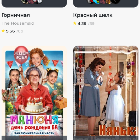
Горничная
Красный шелк
The Housemaid
4.39
/39
5.66
/69