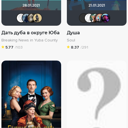
28.01.2021
21.01.2021
Equitable
id1565860
VND
Derbish
vadim sX
khmer
Na
m
Дать дуба в округе Юба
Душа
Breaking News in Yuba County
Soul
5.77
/103
8.37
/291