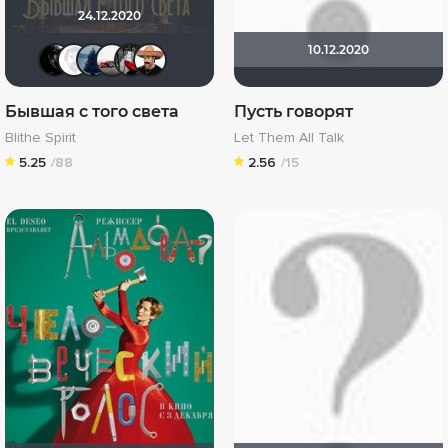
24.12.2020
10.12.2020
Lady_V
Equitable
id1565860
Виктор Валентинович
Мышь Белая
Сох
Бывшая с того света
Пусть говорят
Blithe Spirit
Let Them All Talk
5.25
/88
2.56
/15