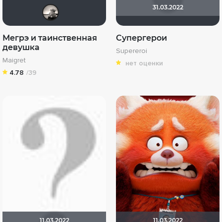
31.03.2022
Рижанка
Мегрэ и таинственная
Супергерои
девушка
Supereroi
Maigret
нет оценки
4.78
/39
11.03.2022
11.03.2022