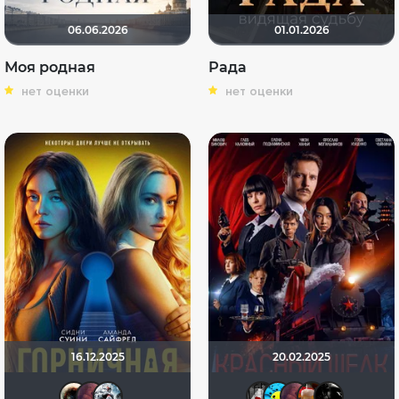
06.06.2026
01.01.2026
Моя родная
Рада
нет оценки
нет оценки
16.12.2025
20.02.2025
Haotik
aodinchov7969
Kot123RUS
Мышь Бе
DarkA
aod
v