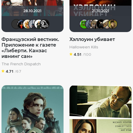
28.10.2021
21.10.2021
kodzi
Jester
koval_olga
ganza1
Maggot
VGAgood
Кинохавч
Bad Lor
Vladi
lok
Французский вестник.
Хэллоуин убивает
Приложение к газете
Halloween Kills
«Либерти. Канзас
4.51
/100
ивнинг сан»
The French Dispatch
4.71
/67