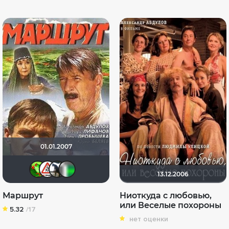
01.01.2007
Soverato
Dimbr
igoryshka
waldemaroff
13.12.2006
Маршрут
Ниоткуда с любовью,
или Веселые похороны
5.32
/17
нет оценки