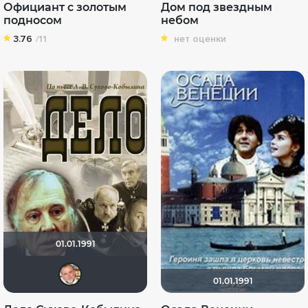
Официант с золотым
Дом под звездным
подносом
небом
3.76
/11
нет оценки
01.01.1991
Leo Haas
01.01.1991