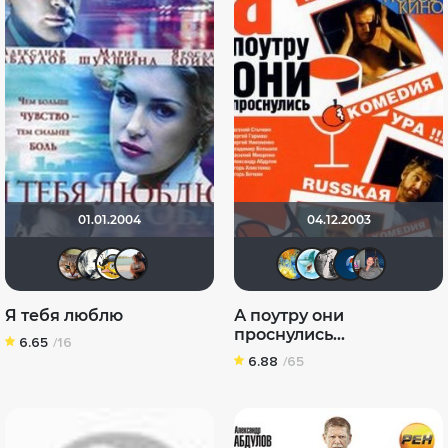
01.01.2004
04.12.2003
Ofeliya
Olga D.
Lesenok_613
Ekaterina5222
SKY4HOL
Baraby
id31
S
Я тебя люблю
А поутру они
проснулись...
6.65
/16
6.88
/65