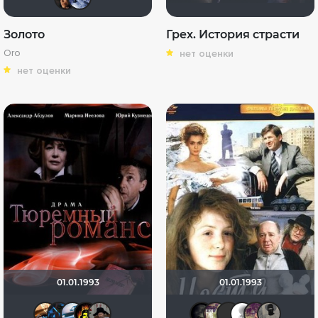
Золото
Грех. История страсти
Oro
нет оценки
нет оценки
01.01.1993
01.01.1993
Наташа Фил
Dmitry Swed
rovasel
Gevarra
Тырбырка
xrockx
Rusobit
Serg
~ A