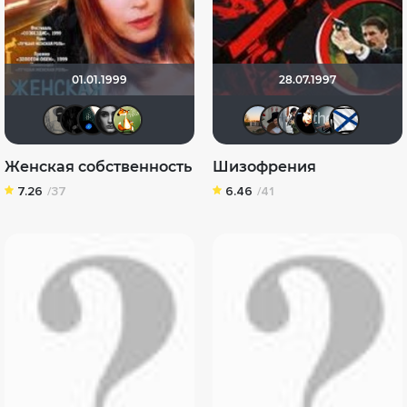
01.01.1999
28.07.1997
Великий Кукурузо
Скользящий
AdaMff
Помни Мои Макароны
Кинолис
Dadys
Тырбыр
zlode
se
Женская собственность
Шизофрения
7.26
/37
6.46
/41