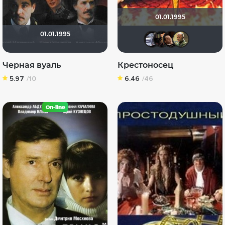
01.01.1995
01.01.1995
iv.msk
Слав
OM
Черная вуаль
Крестоносец
5.97
/10
6.46
/46