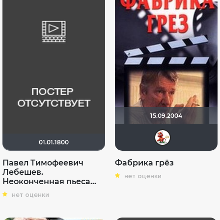
15.09.2004
Kate
01.01.1800
Павел Тимофеевич
Фабрика грёз
Лебешев.
нет оценки
Неоконченная пьеса...
нет оценки