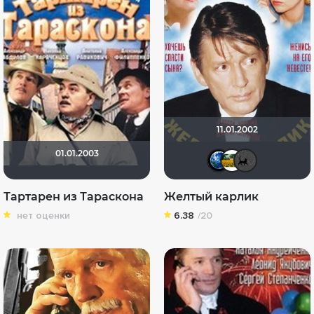
11.01.2002
01.01.2003
Птунд
Juli
Э
Тартарен из Тараскона
Желтый карлик
нет оценки
6.38
/20