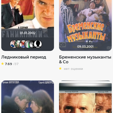
01.01.2002
SokolSined
kiyan4ik85
Passerby
waldemaroff
Melita
Polyak0077
09.03.2001
Ледниковый период
Бременские музыканты
& Co
7.69
/37
нет оценки