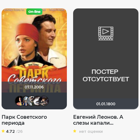
07.11.2006
nda
Диян Кръстев
zlodei79
Biker
DaSOdA
01.01.1800
Парк Советского
Евгений Леонов. А
периода
слезы капали...
4.72
/26
нет оценки