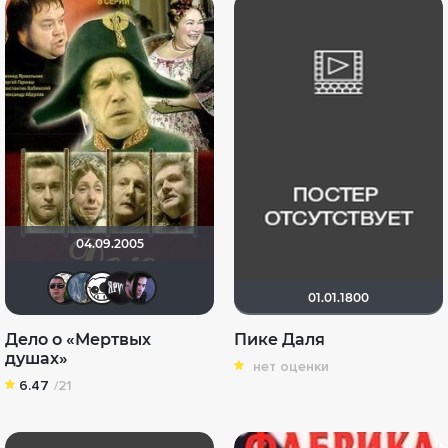
04.09.2005
Дмитрий Павлов
SRV65
Храбрый Поросенок
Слава777
Brunenji
01.01.1800
Дело о «Мертвых
Пике Даля
душах»
нет оценки
6.47
/21