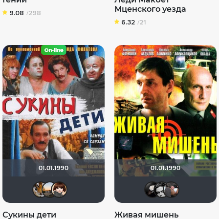
Мценского уезда
9.08
/298
6.32
/21
01.01.1990
01.01.1990
Евген_Д
Dadys
Александра
David
Brit
k
Сукины дети
Живая мишень