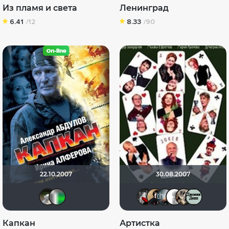
Из пламя и света
Ленинград
6.41
/12
8.33
/90
22.10.2007
30.08.2007
Teddy_Bear
waldemaroff
Мышь Бел
Natella
Кука
~ A
Капкан
Артистка