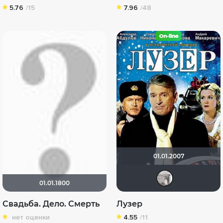
5.76
/15
7.96
/48
01.01.2007
кин
01.01.1800
Свадьба. Дело. Смерть
Лузер
нет оценки
4.55
/11