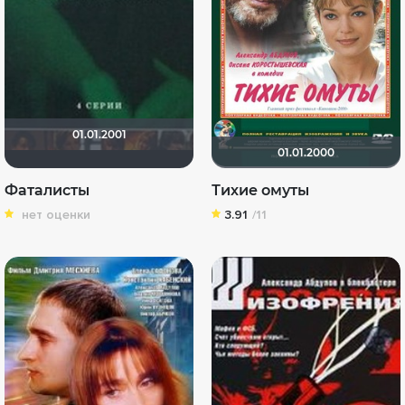
01.01.2001
01.01.2000
Фаталисты
Тихие омуты
нет оценки
3.91
/11