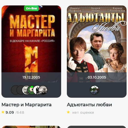
19.12.2005
03.10.2005
vadim sXe
Валеpий
mirmur
ХромЪ
islan
Рижанка
Mar
Мастер и Маргарита
Адъютанты любви
9.09
/648
нет оценки