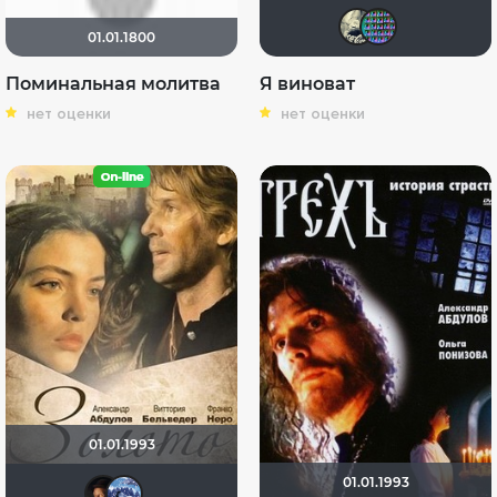
Romy
ata
01.01.1800
Поминальная молитва
Я виноват
нет оценки
нет оценки
01.01.1993
01.01.1993
xrych
kill_faiter