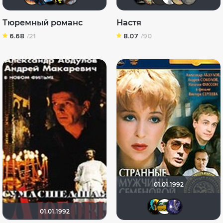
Тюремный романс
Настя
6.68
/21
8.07
/90
01.01.1992
nemic
Juli
A
01.01.1992