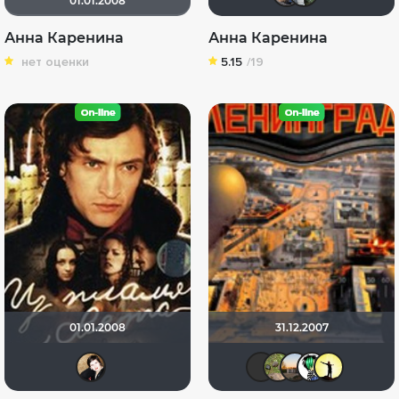
01.01.2008
Анна Каренина
Анна Каренина
нет оценки
5.15
/19
01.01.2008
31.12.2007
NatellaVB
Геннади
xelga7
Dad
п