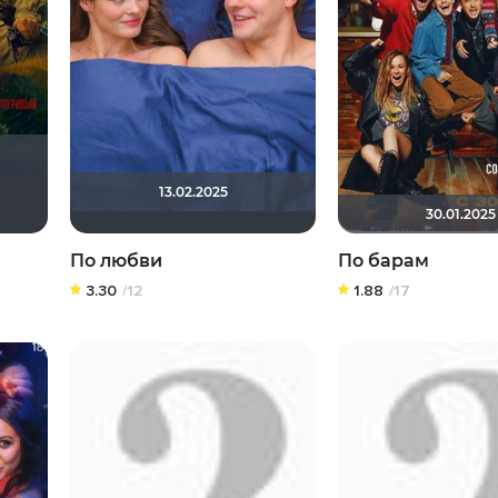
13.02.2025
l17
aodinchov7969
brusell
andrey - tyumen
xrockx
30.01.2025
По любви
По барам
3.30
/12
1.88
/17