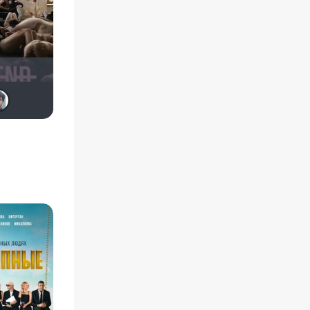
Чепаев
Anastasia_Podkova
Mr. Casper
yotaman
Евгений