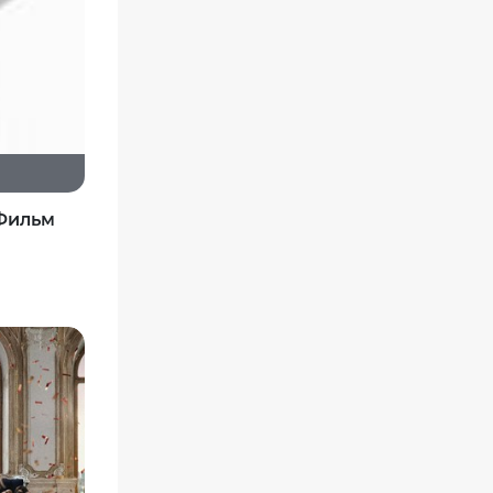
ком
Фильм