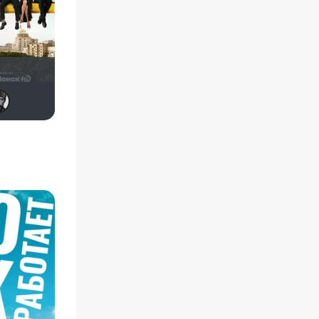
Deviane
electroHuk
Sofiya
Евгений
Чепаев