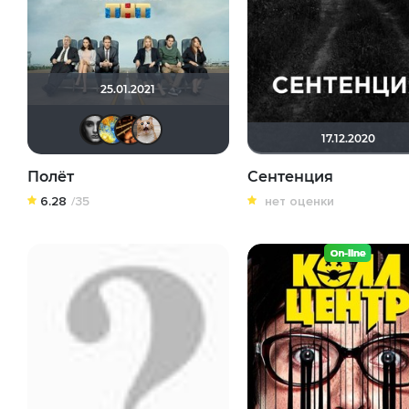
25.01.2021
Помни Мои Макароны
SKY4HOLO
hinja2008
yotaman
17.12.2020
Полёт
Сентенция
6.28
/35
нет оценки