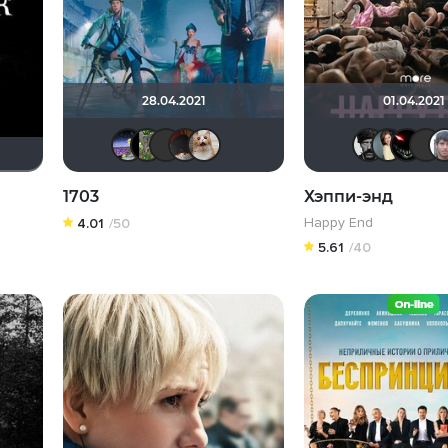
28.04.2021
01.04.2021
Доктор Верховцев
mizanTrop
Геннадий Шлыков
valdizas
yotaman
1703
Хэппи-энд
Happy End
4.01
/50
5.61
/40