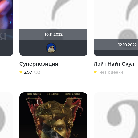
10.11.2022
12.10.2022
yotaman
didak2002
Суперпозиция
Лэйт Найт Скул
2.57
/32
нет оценки