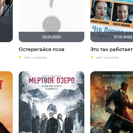
im sXe
inja2008
annet0786
Gandalf
Haotik
25.01.2020
01.01.2020
Остерегайся псов
Это так работает
нет оценки
нет оценки