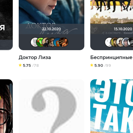
22.10.2020
15.10.2020
КапризЮлька
Soverato
NatellaVB
Схимник
Explos
hinja2008
Доктор Лиза
Беспринципные
5.75
/78
5.90
/99