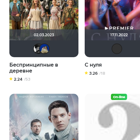
02.03.2023
17.11.2022
Чепаев
didak2002
Беспринципные в
С нуля
деревне
3.26
/18
2.24
/53