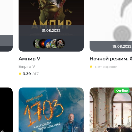
31.08.2022
mizanTrop
Lenya
didak2002
SergeyVF
Бомжара с дробови
18.08.2022
Ампир V
Ночной режим. 
Empire V
нет оценки
3.39
/47