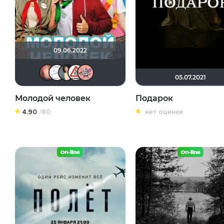
09.06.2022
Hurricane Gabrielle
Демиян В.
Anastasia_Podkova
Dimbr
Пипенька
05.07.2021
Молодой человек
Подарок
4.90
/80
нет оценки