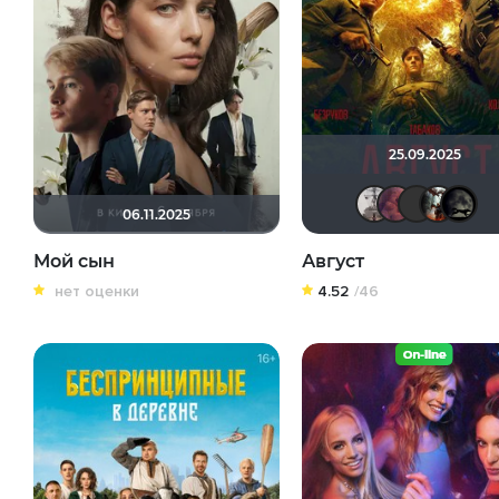
25.09.2025
Pau
06.11.2025
Мой сын
Август
нет оценки
4.52
/46