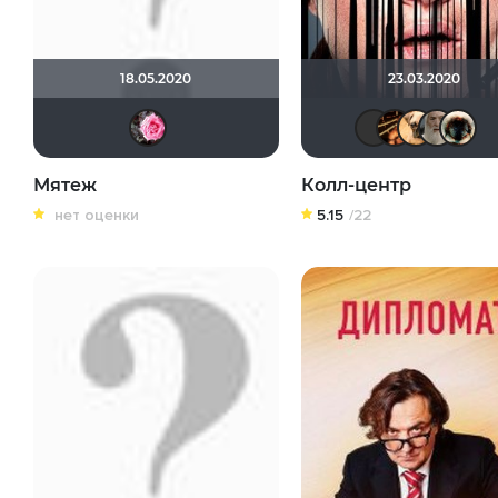
18.05.2020
23.03.2020
Мэри16
vad
h
Мятеж
Колл-центр
нет оценки
5.15
/22