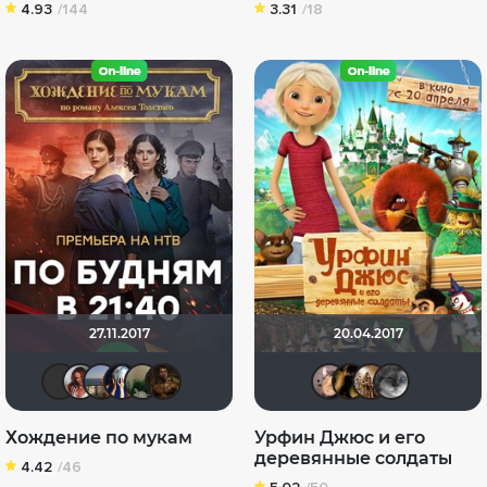
4.93
/144
3.31
/18
27.11.2017
20.04.2017
Sergey_Z
Kram1918
alla57zaitseva
Диян Кръстев
L.Bennet
Juve38Scudetto
MISHA-
DENI
до
Хождение по мукам
Урфин Джюс и его
деревянные солдаты
4.42
/46