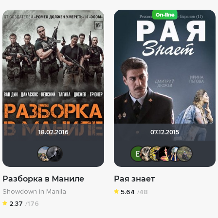
18.02.2016
07.12.2015
Елена Януль(Гайдай)
jetli
Виктория 
nadyha
fikys
nd
Разборка в Маниле
Рая знает
Showdown in Manila
5.64
/48
2.37
/176