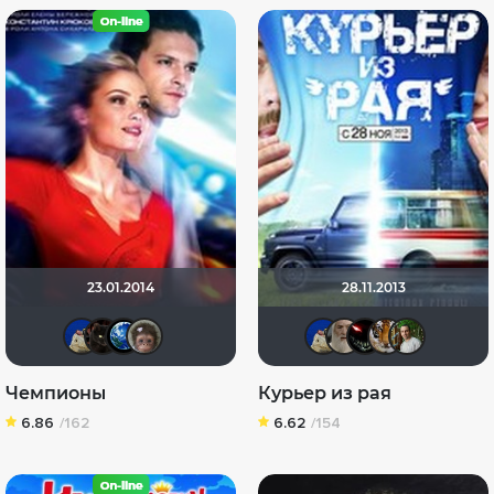
23.01.2014
28.11.2013
didak2002
polnyy_pesec
Птундрикс
Калура
didak200
Gandal
Mr. 
Е
Чемпионы
Курьер из рая
6.86
/162
6.62
/154