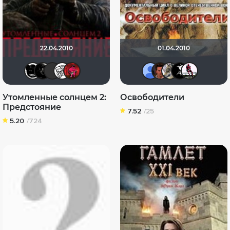
22.04.2010
01.04.2010
Тараканище
Lady_V
Sergey_Z
ФАТАЛИСТ
ostrovski1
Саня Ду
Nova
_Ме
И
Утомленные солнцем 2:
Освободители
Предстояние
7.52
/25
5.20
/724