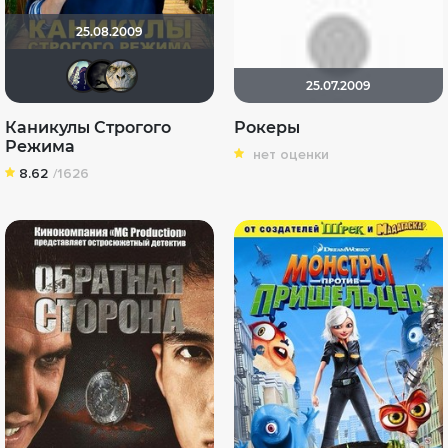
25.08.2009
umka27
xrockx
Markil
25.07.2009
Каникулы Строгого
Рокеры
Режима
нет оценки
8.62
/1626