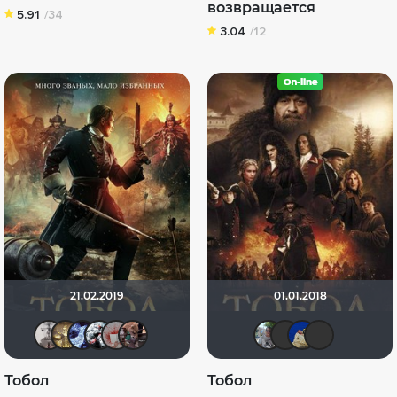
возвращается
5.91
/34
3.04
/12
21.02.2019
01.01.2018
Paul17
Gautama Buddha
tosha_bratsk
Kot123RUS
Кель Ра
id165044448
bor3175
BOR3
di
Тобол
Тобол