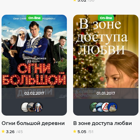
5.02
/50
02.02.2017
01.01.2017
ifedorova91
Singularity Man
Диян Кръстев
Ирина 
Lusij
Di
Огни большой деревни
В зоне доступа любви
3.26
/45
5.05
/51