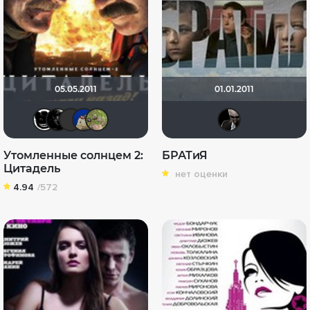
05.05.2011
01.01.2011
Тараканище
Lady_V
Sergey_Z
didak2002
xelga7421
vect
Утомленные солнцем 2:
БРАТиЯ
Цитадель
нет оценки
4.94
/572