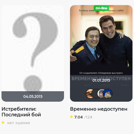
01.01.2015
Наташа
Serg
Ев
04.05.2015
Истребители:
Временно недоступен
Последний бой
7.04
/124
нет оценки