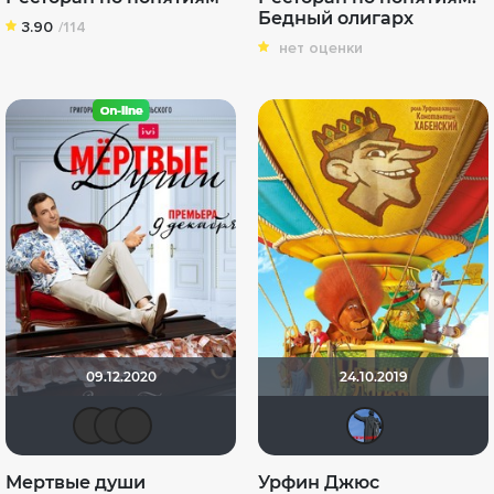
Бедный олигарх
3.90
/114
нет оценки
09.12.2020
24.10.2019
MustangBo
Shadow
yotaman
erd
Мертвые души
Урфин Джюс