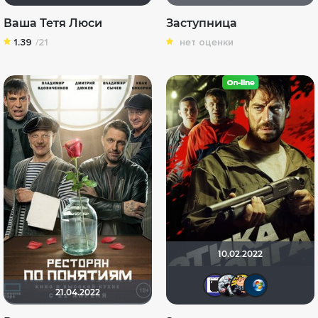
Ваша Тетя Люси
Заступница
1.39
/21
нет оценки
10.02.2022
3184
Kot1
Га
21.04.2022