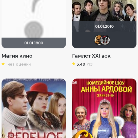
01.01.2010
архи
ar
01.01.1800
Магия кино
Гамлет ХХI век
нет оценки
5.49
/13