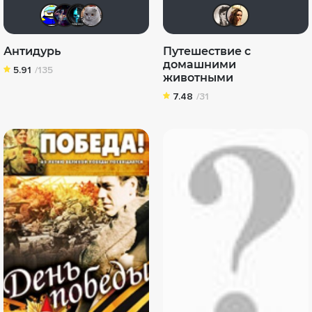
Вanderos
Linsay
Tematik
id295909387
yell
amm
Антидурь
Путешествие с
домашними
5.91
/135
животными
7.48
/31