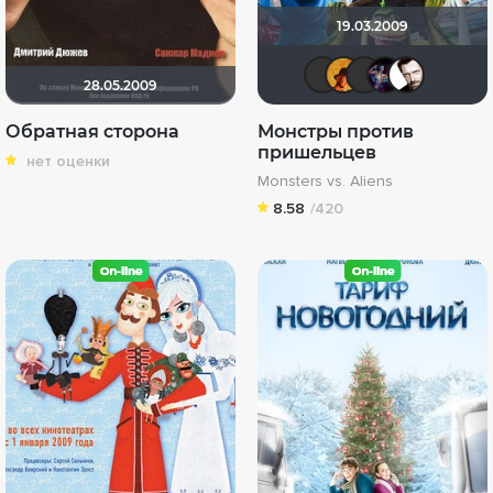
19.03.2009
chaos-lili
mxo9
aka
L
28.05.2009
Обратная сторона
Монстры против
пришельцев
нет оценки
Monsters vs. Aliens
8.58
/420