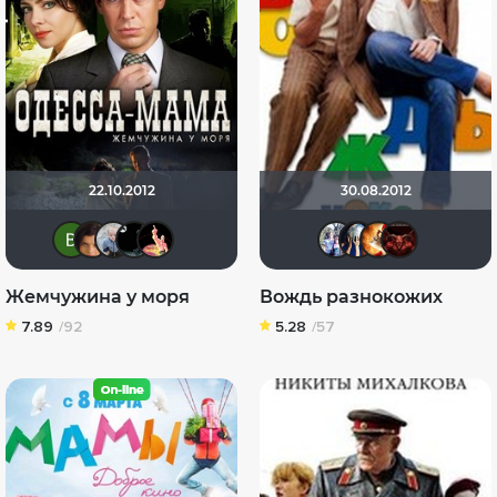
22.10.2012
30.08.2012
Виктория Данилевская
Conakry
kiskintay
pasha-lih
nda
Риша_8
Диян
Aju
Жемчужина у моря
Вождь разнокожих
7.89
/92
5.28
/57