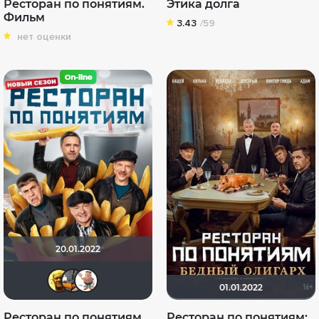
Ресторан по понятиям.
Этика долга
Фильм
3.43
/59
нет оценки
20.01.2022
San13Don
Linda Esvika
otDai
01.01.2022
Ресторан по понятиям
Ресторан по понятиям: