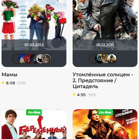
01.03.2012
01.12.2011
icrimsonlioni
didak2002
ostrovski1
pavelsmoke
Buka-1980
Калура
Sergey_
nemi
Ев
Мамы
Утомлённые солнцем -
2. Предстояние /
8.08
/336
Цитадель
4.55
/169