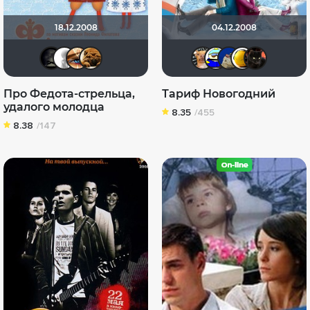
18.12.2008
04.12.2008
xrockx
~ Aleksandr ~
Наташа Фил
архимед65
DumbMo
Вande
did
D
Про Федота-стрельца,
Тариф Новогодний
удалого молодца
8.35
/455
8.38
/147