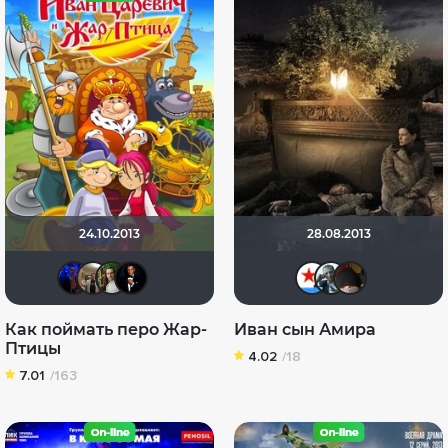
24.10.2013
28.08.2013
id14194617
Vladimir Samsonov
Борис Хаимов
12341234123
Игорь
id2
v
Как поймать перо Жар-
Иван сын Амира
Птицы
4.02
/18
7.01
/163