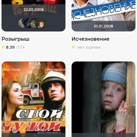
22.05.2008
Великий Кукурузо
pavelsmoke
denissd
OlesyaShat
01.01.2008
Розыгрыш
Исчезновение
8.39
/174
нет оценки