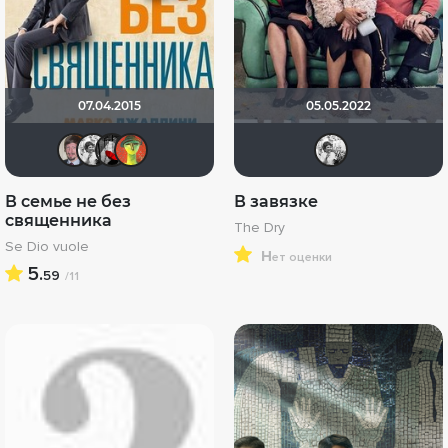
07.04.2015
05.05.2022
vitkovalev
altu
Мышь Белая
Abu Salama
altu
В семье не без
В завязке
священника
The Dry
Se Dio vuole
н
ет оценки
5.
59
/11