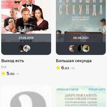
27.09.2019
06.08.2021
valdizas
altu
Avstrali
miza
Ja
Выход есть
Большая секунда
Exit
6.
63
/48
5.
50
/11