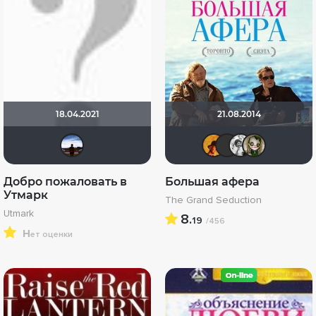
18.04.2021
21.08.2014
Slavok
mxo9
A-DE
alt
Добро пожаловать в
Большая афера
Утмарк
The Grand Seduction
Utmark
8.
19
/456
н
ет оценки