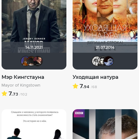
14.11.2021
21.07.2014
MakSon89
valdizas
volkodav1001
altu
Че1
☆
Мэр Кингстауна
Уходящая натура
Mayor of Kingstown
7.
94
/68
7.
73
/102