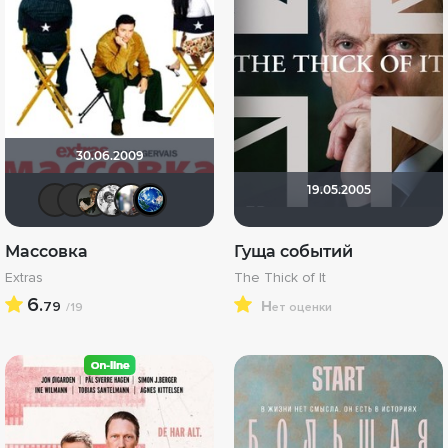
30.06.2009
19.05.2005
mizanTrop
Mr Peanutbutter
дядя женя
altu
lumen varium
Птундрикс
Массовка
Гуща событий
Extras
The Thick of It
6.
н
79
/19
ет оценки