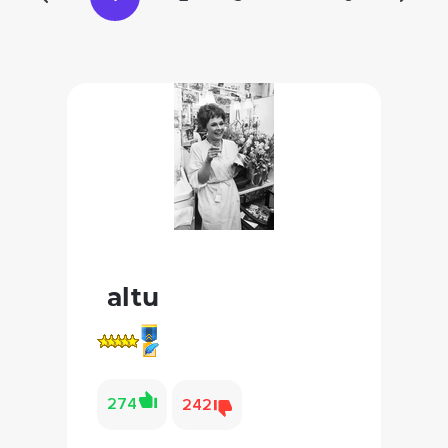
altu
274
242