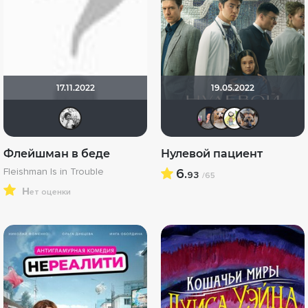
17.11.2022
19.05.2022
altu
lapotnik
yota
di
Флейшман в беде
Нулевой пациент
Fleishman Is in Trouble
6.
93
/65
н
ет оценки