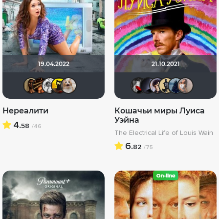
19.04.2022
21.10.2021
Mad_Max
hinja2008
altu
галочка
yotaman
Мышь Бел
pavels
Epoff
De
Нереалити
Кошачьи миры Луиса
Уэйна
4.
58
/46
The Electrical Life of Louis Wain
6.
82
/75