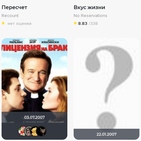
Пересчет
Вкус жизни
Recount
No Reservations
нет оценки
8.83
/338
03.07.2007
борис бакуменко
Калура
Алина28
zoro-xwxsw
22.01.2007