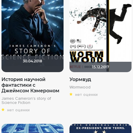
30.04.2018
15.12.2017
История научной
Уормвуд
фантастики с
Wormwood
Джеймсом Кэмероном
нет оценки
James Cameron's story of
Science Fiction
нет оценки