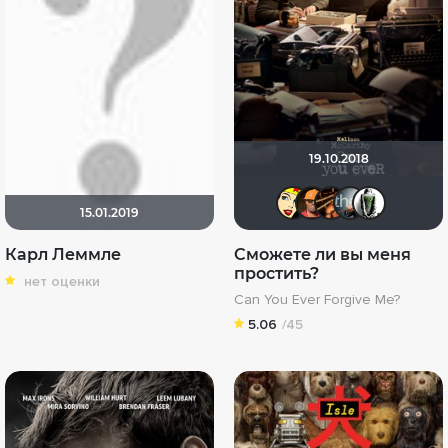
19.10.2018
Li_Winch
Ganza
hinj
К
15.01.2019
Карл Леммле
Сможете ли вы меня
простить?
нет оценки
Can You Ever Forgive Me?
5.06
/45