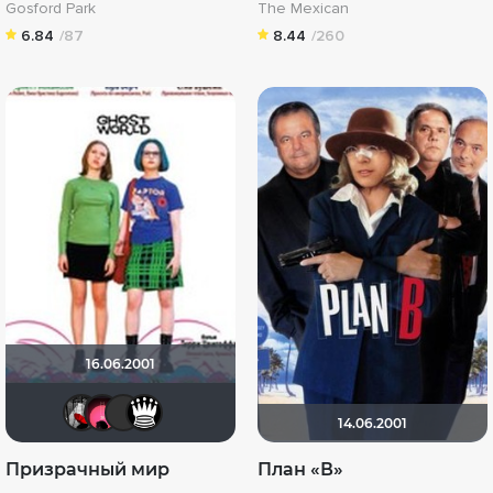
Gosford Park
The Mexican
6.84
/87
8.44
/260
16.06.2001
Мышь Белая
[Rec]омендатель
19Soldier78
id16724678
14.06.2001
Призрачный мир
План «В»