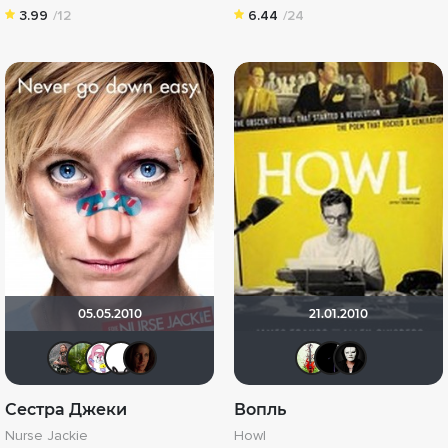
3.99
/12
6.44
/24
05.05.2010
21.01.2010
Ferdinand Ash
@NA@TA@SHA
za-yusha
dimonicys
мувк
Animal
Кон
ф
Сестра Джеки
Вопль
Nurse Jackie
Howl