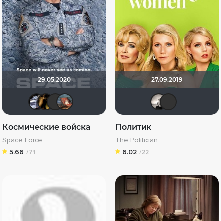
29.05.2020
27.09.2019
iv.msk
DENISru
apostal126
Чокнутая нога
Рижа
Кл
Космические войска
Политик
Space Force
The Politician
5.66
/71
6.02
/22