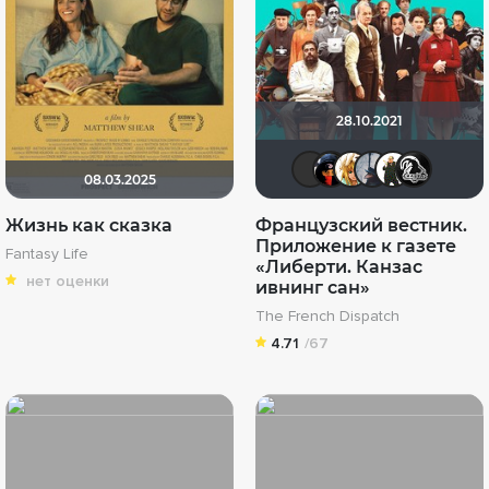
28.10.2021
kodzi
Jester
koval
ga
08.03.2025
Жизнь как сказка
Французский вестник.
Приложение к газете
Fantasy Life
«Либерти. Канзас
нет оценки
ивнинг сан»
The French Dispatch
4.71
/67