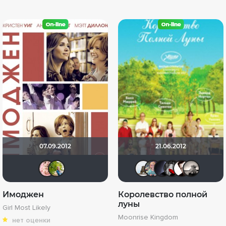
07.09.2012
21.06.2012
stasay2003
Lisanya
Не Свами
HuKoJI
pave
Мы
Имоджен
Королевство полной
луны
Girl Most Likely
Moonrise Kingdom
нет оценки