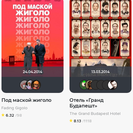
24.04.2014
13.03.2014
Кель Ра
Someone.
Ganza
ХромЪ
Mad_Ma
BoB@
LE
Под маской жиголо
Отель «Гранд
Будапешт»
Fading Gigolo
The Grand Budapest Hotel
6.32
/98
8.13
/1118