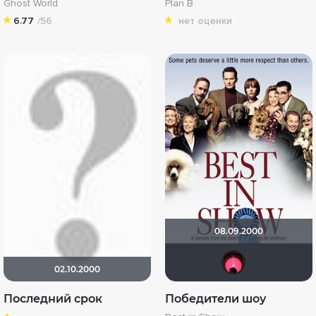
Ghost World
Plan B
6.77
/56
нет оценки
08.09.2000
[Re
02.10.2000
Последний срок
Победители шоу