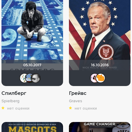
05.10.2017
16.10.2016
Обозреватель
Photocinema
kodzi
igorn
LiL
Спилберг
Грейвс
Spielberg
Graves
нет оценки
нет оценки