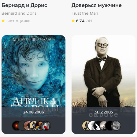
Бернард и Дорис
Доверься мужчине
Bernard and Doris
Trust the Man
нет оценки
6.74
/41
24.08.2006
31.12.2005
Lenya
LEX7YOK
Сова - ночная птица
Derbish
Искушённый зритель
Мышь Белая
Derbish
~ Aleksa
Lost 
Ри