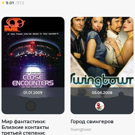
9.01
/372
01.01.2009
05.06.2008
Maleva55
Kate
Мир фантастики:
Город свингеров
Близкие контакты
Swingtown
третьей степени: