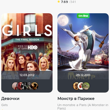
7.69
/341
12.03.2012
29.12.2011
dz3030
Yarina Neutrale Erde
Сеймур
Hell28
Naila
Leksus
Вик
x
Девочки
Монстр в Париже
Girls
Un monstre а Paris (A Monster in
Paris)