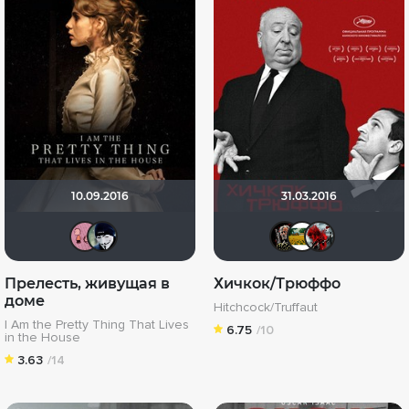
10.09.2016
31.03.2016
MILKER
LEON41KsPRO
Бомжа
Juli
Б
Прелесть, живущая в
Хичкок/Трюффо
доме
Hitchcock/Truffaut
I Am the Pretty Thing That Lives
6.75
/10
in the House
3.63
/14