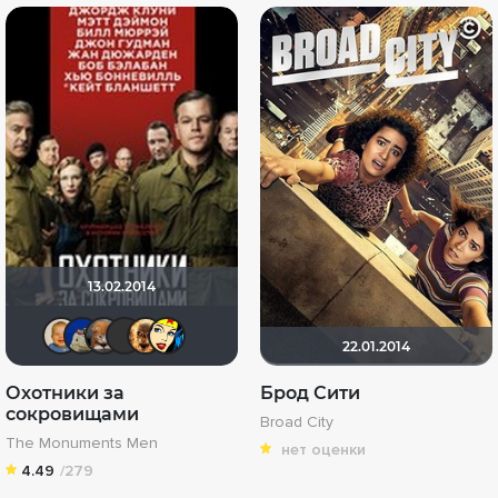
13.02.2014
maxx2035
didak2002
NataliLev
LEX7YOK
Leksus81
Li_Winchester
22.01.2014
Охотники за
Брод Сити
сокровищами
Broad City
The Monuments Men
нет оценки
4.49
/279