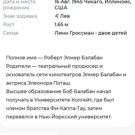
Дата и место
16 Авг. 1945 Чикаго, Иллинойс,
рождения
США
Знак зодиака
♌ Лев
Рост
1.65 м
Семья
Линн Гроссман - двое детей
Полное имя — Роберт Элмер Бэлабан
Родители — театральный продюсер и
основатель сети кинотеатров Элмер Балабан и
актриса Элеонора Поташ.
Высшее образование Боб Балабан начал
получать в Университете Колгейт, где был
членом братства Фи-Каппа-Тау, затем
перевёлся в Нью-Йоркский университет.