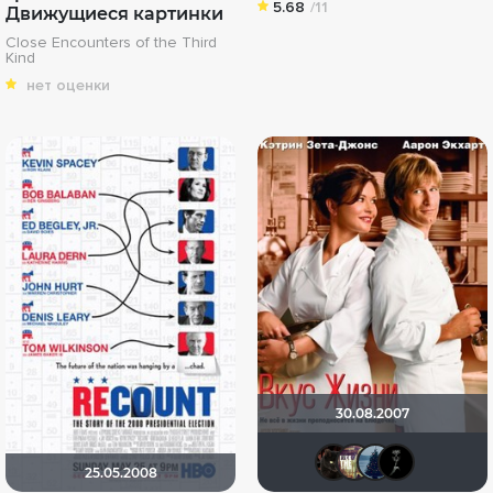
5.68
/11
Движущиеся картинки
Close Encounters of the Third
Kind
нет оценки
30.08.2007
polnyy_
Rusob
id
25.05.2008