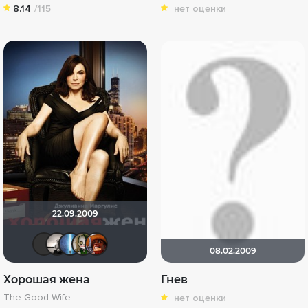
8.14
/115
нет оценки
22.09.2009
IenKazami
Рижанка
alexsen4
wladslowe
zuzik
08.02.2009
Хорошая жена
Гнев
The Good Wife
нет оценки