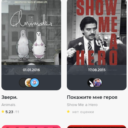
01.01.2016
17.08.2015
GuJaMan
koval_olga
FengShui
Lost 
pa
Звери.
Покажите мне героя
Animals.
Show Me a Hero
5.23
/11
нет оценки