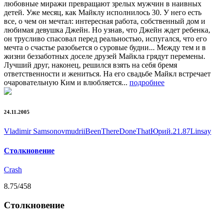
любовные миражи превращают зрелых мужчин в наивных
детей. Уже месяц, как Майклу исполнилось 30. У него есть
все, о чем он мечтал: интересная работа, собственный дом и
любимая девушка Джейн. Но узнав, что Джейн ждет ребенка,
он трусливо спасовал перед реальностью, испугался, что его
мечта о счастье разобьется о суровые будни... Между тем и в
жизни беззаботных доселе друзей Майкла грядут перемены.
Лучший друг, наконец, решился взять на себя бремя
ответственности и жениться. На его свадьбе Майкл встречает
очаровательную Ким и влюбляется...
подробнее
24.11.2005
Vladimir Samsonov
mudrii
BeenThereDoneThat
Юрий.21.87
Linsay
Столкновение
Crash
8.75
/458
Столкновение