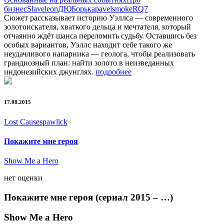
бизнес
Slaveleon
ДЮ
Борька
pavelsmoke
RQ7
Сюжет рассказывает историю Уэллса — современного
золотоискателя, хваткого дельца и мечтателя, который
отчаянно ждёт шанса переломить судьбу. Оставшись без
особых вариантов, Уэллс находит себе такого же
неудачливого напарника — геолога, чтобы реализовать
грандиозный план: найти золото в неизведанных
индонезийских джунглях.
подробнее
17.08.2015
Lost Causes
pawlick
Покажите мне героя
Show Me a Hero
нет оценки
Покажите мне героя (сериал 2015 – …)
Show Me a Hero