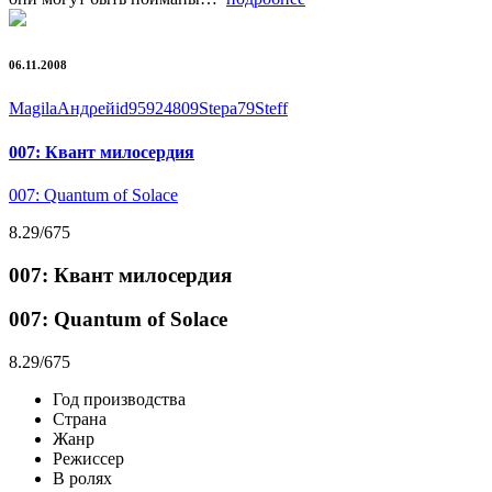
06.11.2008
Magila
Андρей
id95924809
Stepa79
Steff
007: Квант милосердия
007: Quantum of Solace
8.29
/675
007: Квант милосердия
007: Quantum of Solace
8.29
/675
Год производства
Страна
Жанр
Режиссер
В ролях