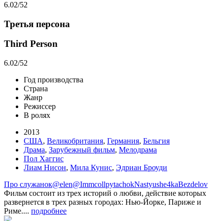
6.02
/52
Третья персона
Third Person
6.02
/52
Год производства
Страна
Жанр
Режиссер
В ролях
2013
США
,
Великобритания
,
Германия
,
Бельгия
Драма
,
Зарубежный фильм
,
Мелодрама
Пол Хаггис
Лиам Нисон
,
Мила Кунис
,
Эдриан Броуди
Про служанок
@elen@
Immcoll
pytachok
Nastyushe4ka
Bezdelov
Фильм состоит из трех историй о любви, действие которых
развернется в трех разных городах: Нью-Йорке, Париже и
Риме....
подробнее