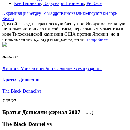
Кен Ватанабе
,
Кадзунари Ниномия
,
Рё Касэ
Экранизация
Sergey_Z
Maggot
Кинохавчик
Mr.cymrak
Игорь
Белов
Другой взгляд на трагическую битву при Иводзиме, ставшую
не только историческим событием, переломным моментом в
ходе Тихоокеанской кампании США против Японии, но и
столкновением культур и мировоззрений.
подробнее
26.02.2007
Хиппи с Миссисипи
Эши Слэши
neizvestnyy
igornu
Братья Доннелли
The Black Donnellys
7.95
/27
Братья Доннелли (сериал 2007 – …)
The Black Donnellys