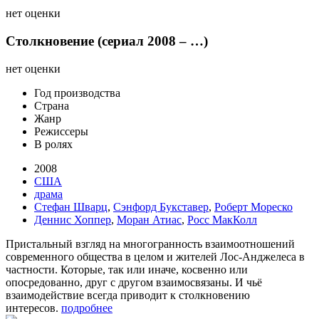
нет оценки
Столкновение (сериал 2008 – …)
нет оценки
Год производства
Страна
Жанр
Режиссеры
В ролях
2008
США
драма
Стефан Шварц
,
Сэнфорд Букставер
,
Роберт Мореско
Деннис Хоппер
,
Моран Атиас
,
Росс МакКолл
Пристальный взгляд на многогранность взаимоотношений
современного общества в целом и жителей Лос-Анджелеса в
частности. Которые, так или иначе, косвенно или
опосредованно, друг с другом взаимосвязаны. И чьё
взаимодействие всегда приводит к столкновению
интересов.
подробнее