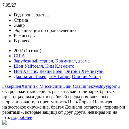
7.95
/27
Год производства
Страна
Жанр
Экранизация по произведению
Режиссеры
В ролях
2007 (1 сезон)
США
Зарубежный сериал
,
Криминал
,
драма
Шон Уайтселл
,
Ким Клементс
Пол Хаггис
,
Кевин Брэй
,
Энтони Хемингуэй
Джонатан Такер
,
Том Гайри
,
Оливия Уайлд
Завершён
Хиппи с Миссисипи
Эши Слэши
neizvestnyy
igornu
Остросюжетный сериал, рассказывает о четырех братьях-
ирландцах, выходцах из рабочей среды и вовлеченых
в организованную преступность Нью-Йорка. Несмотря
на жестокое окружение, братья Доннели остаются «хорошими
ребятами», которые защищают друг друга, невзирая ни на
что.
подробнее