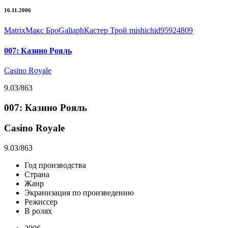
16.11.2006
Matrix
Макс Бро
Galiaph
Кастер Трой
mishich
id95924809
007: Казино Рояль
Casino Royale
9.03
/863
007: Казино Рояль
Casino Royale
9.03
/863
Год производства
Страна
Жанр
Экранизация по произведению
Режиссер
В ролях