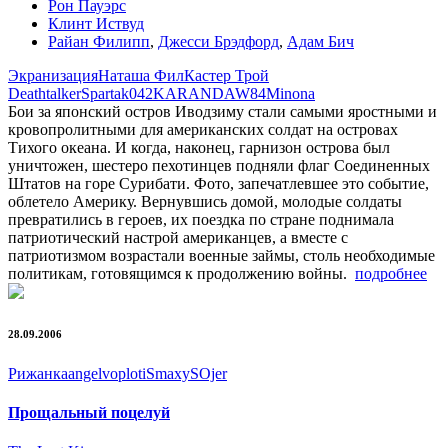
Рон Пауэрс
Клинт Иствуд
Райан Филипп
,
Джесси Брэдфорд
,
Адам Бич
Экранизация
Наташа Фил
Кастер Трой
Deathtalker
Spartak042
KARANDAW84
Minona
Бои за японский остров Иводзиму стали самыми яростными и
кровопролитными для американских солдат на островах
Тихого океана. И когда, наконец, гарнизон острова был
уничтожен, шестеро пехотинцев подняли флаг Соединенных
Штатов на горе Сурибати. Фото, запечатлевшее это событие,
облетело Америку. Вернувшись домой, молодые солдаты
превратились в героев, их поездка по стране поднимала
патриотический настрой американцев, а вместе с
патриотизмом возрастали военные займы, столь необходимые
политикам, готовящимся к продолжению войны.
подробнее
28.09.2006
Рижанка
angelvoploti
SmaxyS
Ojer
Прощальный поцелуй