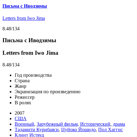
Письма с Иводзимы
Letters from Iwo Jima
8.48
/134
Письма с Иводзимы
Letters from Iwo Jima
8.48
/134
Год производства
Страна
Жанр
Экранизация по произведению
Режиссер
В ролях
2007
США
Военный
,
Зарубежный фильм
,
Исторический
,
драма
Тадамити Курибаяси
,
Цуйоко Йошидо
,
Пол Хаггис
Клинт Иствуд