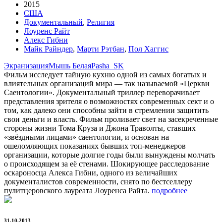
2015
США
Документальный
,
Религия
Лоуренс Райт
Алекс Гибни
Майк Райндер
,
Марти Рэтбан
,
Пол Хаггис
Экранизация
Мышь Белая
Pasha_SK
Фильм исследует тайную кухню одной из самых богатых и
влиятельных организаций мира — так называемой «Церкви
Саентологии». Документальный триллер переворачивает
представления зрителя о возможностях современных сект и о
том, как далеко они способны зайти в стремлении защитить
свои деньги и власть. Фильм проливает свет на засекреченные
стороны жизни Тома Круза и Джона Траволты, ставших
«звёздными лицами» саентологии, и основан на
ошеломляющих показаниях бывших топ-менеджеров
организации, которые долгие годы были вынуждены молчать
о происходящем за её стенами. Шокирующее расследование
оскароносца Алекса Гибни, одного из величайших
документалистов современности, снято по бестселлеру
пулитцеровского лауреата Лоуренса Райта.
подробнее
31.10.2013