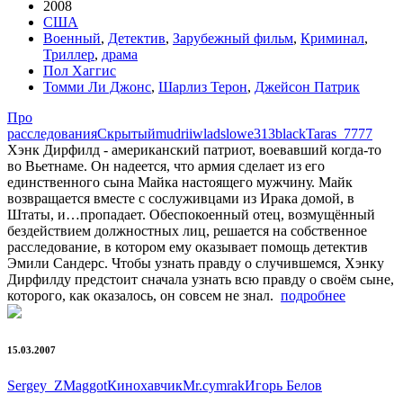
2008
США
Военный
,
Детектив
,
Зарубежный фильм
,
Криминал
,
Триллер
,
драма
Пол Хаггис
Томми Ли Джонс
,
Шарлиз Терон
,
Джейсон Патрик
Про
расследования
Скрытый
mudrii
wladslowe
313black
Taras_7777
Хэнк Дирфилд - американский патриот, воевавший когда-то
во Вьетнаме. Он надеется, что армия сделает из его
единственного сына Майка настоящего мужчину. Майк
возвращается вместе с сослуживцами из Ирака домой, в
Штаты, и…пропадает. Обеспокоенный отец, возмущённый
бездействием должностных лиц, решается на собственное
расследование, в котором ему оказывает помощь детектив
Эмили Сандерс. Чтобы узнать правду о случившемся, Хэнку
Дирфилду предстоит сначала узнать всю правду о своём сыне,
которого, как оказалось, он совсем не знал.
подробнее
15.03.2007
Sergey_Z
Maggot
Кинохавчик
Mr.cymrak
Игорь Белов