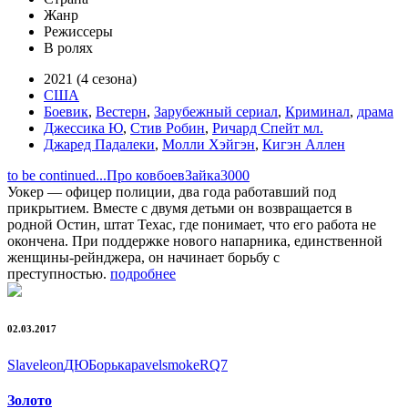
Жанр
Режиссеры
В ролях
2021 (4 сезона)
США
Боевик
,
Вестерн
,
Зарубежный сериал
,
Криминал
,
драма
Джессика Ю
,
Стив Робин
,
Ричард Спейт мл.
Джаред Падалеки
,
Молли Хэйгэн
,
Кигэн Аллен
to be continued...
Про ковбоев
Зайка3000
Уокер — офицер полиции, два года работавший под
прикрытием. Вместе с двумя детьми он возвращается в
родной Остин, штат Техас, где понимает, что его работа не
окончена. При поддержке нового напарника, единственной
женщины-рейнджера, он начинает борьбу с
преступностью.
подробнее
02.03.2017
Slaveleon
ДЮ
Борька
pavelsmoke
RQ7
Золото