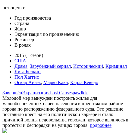
нет оценки
Год производства
Страна
Жанр
Экранизация по произведению
Режиссер
В ролях
2015 (1 сезон)
США
Драма
,
Зарубежный сериал
,
Исторический
,
Криминал
Лиза Белкин
Пол Хаггис
Оскар Айзек
,
Марко Кака
,
Карла Кеведо
Завершён
Экранизация
Lost Causes
pawlick
Молодой мэр вынужден построить жилье для
малообеспеченных слоев населения в престижном районе
города по распоряжению федерального суда. Это решение
поставило крест на его политической карьере и стало
причиной волны недовольства горожан, которое вылилось в
протесты и беспорядки на улицах города.
подробнее