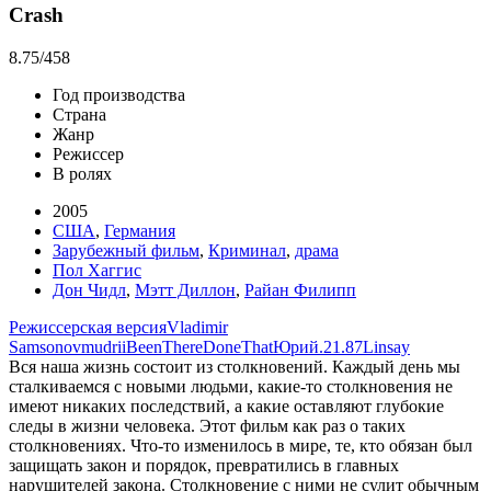
Crash
8.75
/458
Год производства
Страна
Жанр
Режиссер
В ролях
2005
США
,
Германия
Зарубежный фильм
,
Криминал
,
драма
Пол Хаггис
Дон Чидл
,
Мэтт Диллон
,
Райан Филипп
Режиссерская версия
Vladimir
Samsonov
mudrii
BeenThereDoneThat
Юрий.21.87
Linsay
Вся наша жизнь состоит из столкновений. Каждый день мы
сталкиваемся с новыми людьми, какие-то столкновения не
имеют никаких последствий, а какие оставляют глубокие
следы в жизни человека. Этот фильм как раз о таких
столкновениях. Что-то изменилось в мире, те, кто обязан был
защищать закон и порядок, превратились в главных
нарушителей закона. Столкновение с ними не сулит обычным