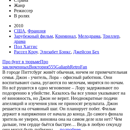
Страна
Жанр
Режиссер
В ролях
2010
США
,
Франция
Зарубежный фильм
,
Криминал
,
Мелодрама
,
Триллер
,
драма
Пол Хаггис
Рассел Кроу
,
Элизабет Бэнкс
,
Джейсон Бех
Про бунт в тюрьме
Про
заключенных
Виктория555
Galiaph
RetroFan
В городе Питтсбург живёт обычная, ничем не примечательная
семья. Джон - учитель, Лора – офисный работник. Они
воспитывают сына, ругаются по мелочам, мирятся по ночам.
Но всё рушится в одно мгновение – Лору задерживают по
подозрению в убийстве. Казалось бы все улики указывают на
её виновность, но Джон не верит. Неоднократные подачи
апелляций и изучения улик не приносят результата. Джон
решается на отчаянный шаг. Он планирует побег. Фильм
держит в напряжении от начала до конца. До самого финала
зритель не уверен, виновна она на самом деле или нет? Чем
дальше, тем сердце бьётся быстрее… Ведь в любую секунду
они могут быть пойманы…
подробнее