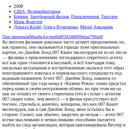
2008
США
,
Великобритания
Боевик
,
Зарубежный фильм
,
Приключения
,
Триллер
Марк Форстер
Дэниэл Крэйг
,
Ольга Куриленко
,
Матьё Амальрик
Про шпионов
Magila
Андρей
id95924809
Stepa79
Steff
Ко многим фильмам довольно часто делают продолжения, но,
как правило, они оказываются гораздо хуже оригинальных
картин, но Джеймс Бонд 007 Квант милосердия не из их числа
— фильмы о приключениях легендарного секретного агента
все как один становятся классикой, и всё благодаря тому,
насколько актуальным и востребованным оказался этот образ
неисправимого ловеласа и первоклассного специалиста под
кодовым названием Агент 007. Джеймс Бонд, наконец-то
обновлённый три года назад в «Казино Рояль» снова предстал
перед нами в своём неотразимом облике, но при этом ни на
шаг не отошёл от своего стереотипа (что в случае с агентом
007 скорее плюс, чем минус) — в фильм присутствует всё:
погони, стрельба и, конечно, женщины, без них 007 Квант
милосердия, как и сам Джеймс Бонд, явно остались бы в
стороне. Сюжет, как обычно, закручен до нельзя — агент 007
всеми мыслимыми и немыслимыми способами пытается
выйти на след организации, которая шантажировала Веспер и