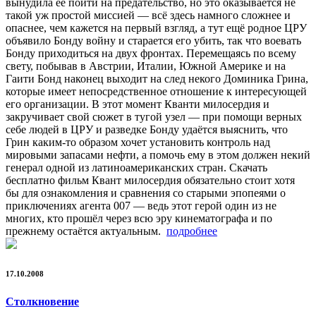
вынудила её пойти на предательство, но это оказывается не
такой уж простой миссией — всё здесь намного сложнее и
опаснее, чем кажется на первый взгляд, а тут ещё родное ЦРУ
объявило Бонду войну и старается его убить, так что воевать
Бонду приходиться на двух фронтах. Перемещаясь по всему
свету, побывав в Австрии, Италии, Южной Америке и на
Гаити Бонд наконец выходит на след некого Доминика Грина,
которые имеет непосредственное отношение к интересующей
его организации. В этот момент Кванти милосердия и
закручивает свой сюжет в тугой узел — при помощи верных
себе людей в ЦРУ и разведке Бонду удаётся выяснить, что
Грин каким-то образом хочет установить контроль над
мировыми запасами нефти, а помочь ему в этом должен некий
генерал одной из латиноамериканских стран. Скачать
бесплатно фильм Квант милосердия обязательно стоит хотя
бы для ознакомления и сравнения со старыми эпопеями о
приключениях агента 007 — ведь этот герой один из не
многих, кто прошёл через всю эру кинематографа и по
прежнему остаётся актуальным.
подробнее
17.10.2008
Столкновение