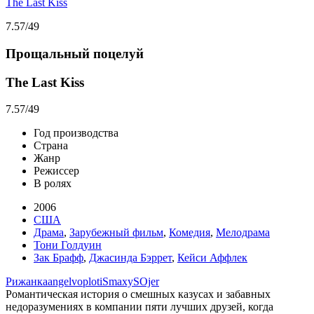
The Last Kiss
7.57
/49
Прощальный поцелуй
The Last Kiss
7.57
/49
Год производства
Страна
Жанр
Режиссер
В ролях
2006
США
Драма
,
Зарубежный фильм
,
Комедия
,
Мелодрама
Тони Голдуин
Зак Брафф
,
Джасинда Бэррет
,
Кейси Аффлек
Рижанка
angelvoploti
SmaxyS
Ojer
Романтическая история о смешных казусах и забавных
недоразумениях в компании пяти лучших друзей, когда