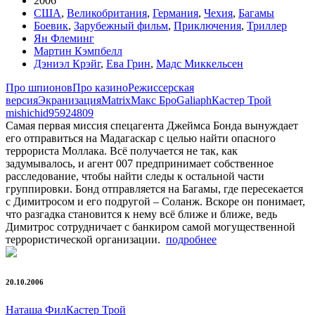
2006
США
,
Великобритания
,
Германия
,
Чехия
,
Багамы
Боевик
,
Зарубежный фильм
,
Приключения
,
Триллер
Ян Флеминг
Мартин Кэмпбелл
Дэниэл Крэйг
,
Ева Грин
,
Мадс Миккельсен
Про шпионов
Про казино
Режиссерская
версия
Экранизация
Matrix
Макс Бро
Galiaph
Кастер Трой
mishich
id95924809
Самая первая миссия спецагента Джеймса Бонда вынуждает
его отправиться на Мадагаскар с целью найти опасного
террориста Моллака. Всё получается не так, как
задумывалось, и агент 007 предпринимает собственное
расследование, чтобы найти следы к остальной части
группировки. Бонд отправляется на Багамы, где пересекается
с Димитросом и его подругой – Соланж. Вскоре он понимает,
что разгадка становится к нему всё ближе и ближе, ведь
Димитрос сотрудничает с банкиром самой могущественной
террористической организации.
подробнее
20.10.2006
Наташа Фил
Кастер Трой