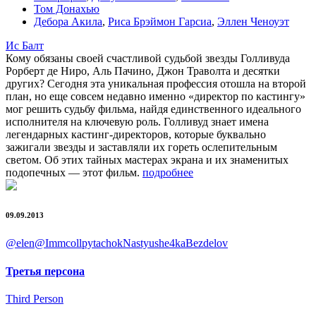
Том Донахью
Дебора Акила
,
Риса Брэймон Гарсиа
,
Эллен Ченоуэт
Ис Балт
Кому обязаны своей счастливой судьбой звезды Голливуда
Рорберт де Ниро, Аль Пачино, Джон Траволта и десятки
других? Сегодня эта уникальная профессия отошла на второй
план, но еще совсем недавно именно «директор по кастингу»
мог решить судьбу фильма, найдя единственного идеального
исполнителя на ключевую роль. Голливуд знает имена
легендарных кастинг-директоров, которые буквально
зажигали звезды и заставляли их гореть ослепительным
светом. Об этих тайных мастерах экрана и их знаменитых
подопечных — этот фильм.
подробнее
09.09.2013
@elen@
Immcoll
pytachok
Nastyushe4ka
Bezdelov
Третья персона
Third Person