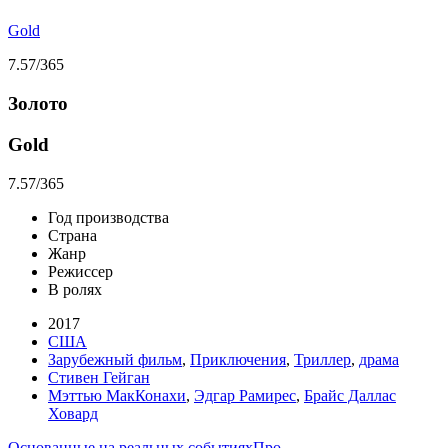
Gold
7.57
/365
Золото
Gold
7.57
/365
Год производства
Страна
Жанр
Режиссер
В ролях
2017
США
Зарубежный фильм
,
Приключения
,
Триллер
,
драма
Стивен Гейган
Мэттью МакКонахи
,
Эдгар Рамирес
,
Брайс Даллас
Ховард
Основанные на реальных событиях
Про