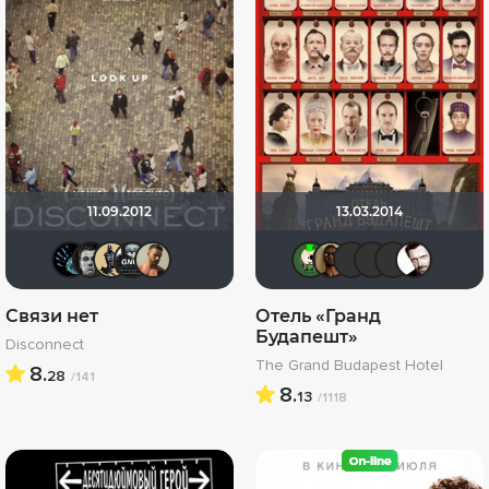
11.09.2012
13.03.2014
BeenThereDoneThat
Ƙeʍȃƞ
Derbish
Gnus2k
arseniy4
ХромЪ
Mad_Ma
BoB@
LE
Связи нет
Отель «Гранд
Будапешт»
Disconnect
The Grand Budapest Hotel
8.
28
/141
8.
13
/1118