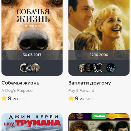
30.03.2017
12.10.2000
Haotik
Большой любитель кино
Vladimir Samsonov
NameNam
xrockx
Jack1
Та
Собачья жизнь
Заплати другому
A Dog's Purpose
Pay It Forward
8.
9.
78
22
/555
/493