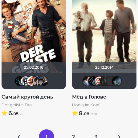
25.02.2016
25.12.2014
BeenThereDoneThat
Tiamat
FlameRi_FOX
Epoff
Seed
draude
BeenTh
Knoxv
bd
Самый крутой день
Мёд в Голове
Der geilste Tag
Honig im Kopf
6.
8.
05
08
/33
/100
1
2
3