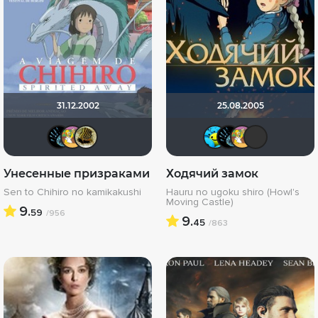
31.12.2002
25.08.2005
BeenThereDoneThat
roman.ru
vadim7791
DarkAn
Been
ro
Унесенные призраками
Ходячий замок
Sen to Chihiro no kamikakushi
Hauru no ugoku shiro (Howl's
Moving Castle)
9.
59
/956
9.
45
/863