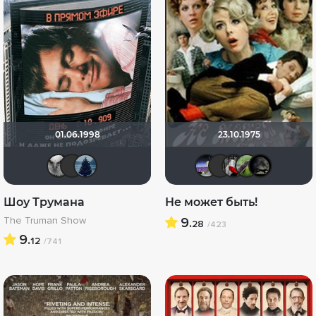
01.06.1998
23.10.1975
xTwo
Фрэнк Пинатра
id1565860
Доктор 
icrimso
Мыш
Б
Шоу Трумана
Не может быть!
The Truman Show
9.
28
/423
9.
12
/741