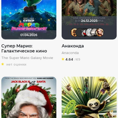
24.12.2025
Leksus81
brusell
Мышь
Аз
01.04.2026
Супер Марио:
Анаконда
Галактическое кино
Anaconda
The Super Mario Galaxy Movie
4.64
/49
нет оценки