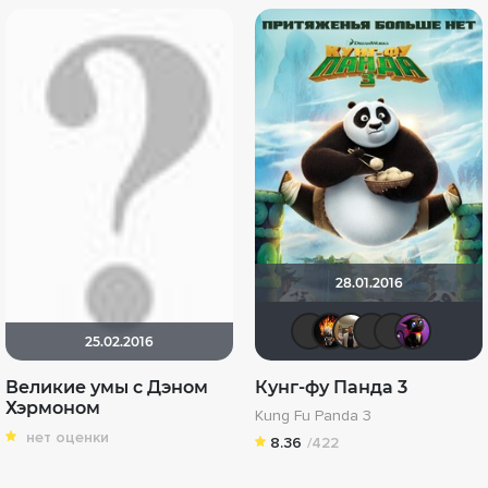
28.01.2016
Стас П.
DeoniS
Vladi
icr
25.02.2016
Великие умы с Дэном
Кунг-фу Панда 3
Хэрмоном
Kung Fu Panda 3
нет оценки
8.36
/422