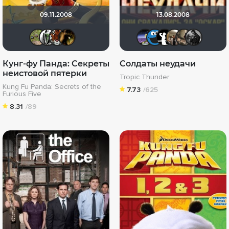
09.11.2008
13.08.2008
xelga7421
Павел Деточкин
uvar2604
DENISru
Доктор Ве
poma24
Shad
Vl
Кунг-фу Панда: Секреты
Солдаты неудачи
неистовой пятерки
Tropic Thunder
Kung Fu Panda: Secrets of the
7.73
/625
Furious Five
8.31
/89