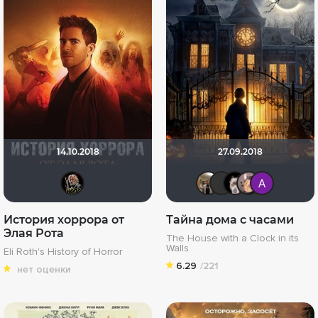
14.10.2018
27.09.2018
Бомжара с дробовиком
Vladimir
LEX7Y
>>D
M
История хоррора от
Тайна дома с часами
Элая Рота
The House with a Clock in its
Walls
Eli Roth's History of Horror
6.29
/221
нет оценки