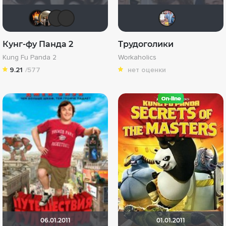
DeoniSG85
Vladimir Samsonov
akaEnot
Andrevus
id7
Кунг-фу Панда 2
Трудоголики
Kung Fu Panda 2
Workaholics
9.21
/577
нет оценки
06.01.2011
01.01.2011