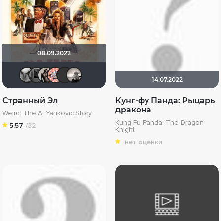
08.09.2022
xTwo
Чехонте
Magila
Пипенька
brusell
Рижанка
14.07.2022
Странный Эл
Кунг-фу Панда: Рыцарь
дракона
Weird: The Al Yankovic Story
Kung Fu Panda: The Dragon
5.57
/32
Knight
нет оценки