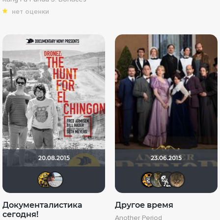
нет оценки
20.08.2015
23.06.2015
Intrepid Trip
Константин Елгешин
Mr Pickl
Shad
ph
Документалистика
Другое время
сегодня!
Another Period