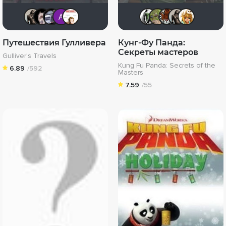
Magila
>>DeNiS<<
iv.msk
Анатолий Ш
МЕНТАЛИСТ
Павел Д
xelga7
uva
M
Путешествия Гулливера
Кунг-Фу Панда:
Секреты мастеров
Gulliver's Travels
Kung Fu Panda: Secrets of the
6.89
/592
Masters
7.59
/55