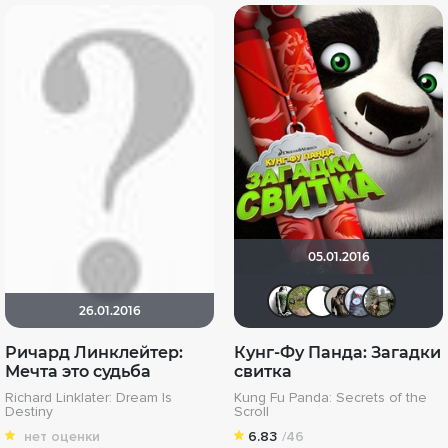
05.01.2016
Павел Де
xelga742
Bern
Ma
26.01.2016
Ричард Линклейтер:
Кунг-Фу Панда: Загадки
Мечта это судьба
свитка
Richard Linklater: Dream Is
Kung Fu Panda: Secrets of the
Destiny
Scroll
нет оценки
6.83
/46