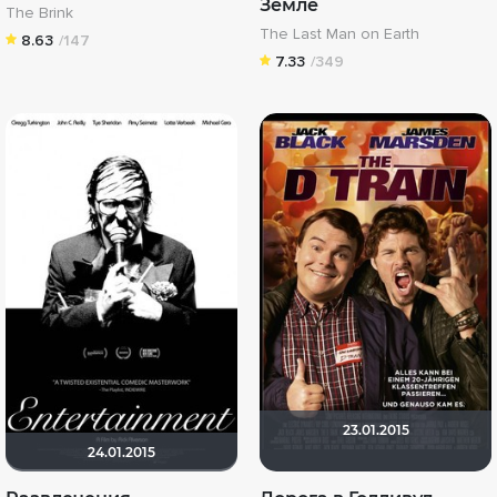
Земле
The Brink
The Last Man on Earth
8.63
/147
7.33
/349
23.01.2015
24.01.2015