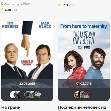
Documentary Now!
6.10
/16
6.19
/14
22.06.2015
01.03.2015
Deviane
Фокс Малдер
Schurikstein
Чехонте
xTwo
Владимир Дубов
Victori
DUA
D
На грани
Последний человек на