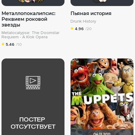
Металлопокалипсис:
Пьяная история
Реквием роковой
Drunk History
звезды
4.96
/20
Metalocalypse: The Doomstar
Requiem - A Klok Opera
5.46
/10
04.11.2011