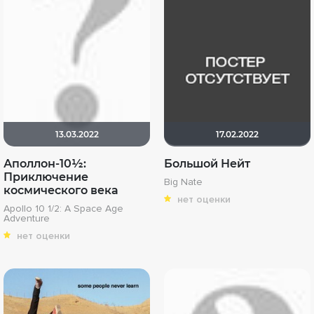
13.03.2022
17.02.2022
Аполлон-10½:
Большой Нейт
Приключение
Big Nate
космического века
нет оценки
Apollo 10 1/2: A Space Age
Adventure
нет оценки