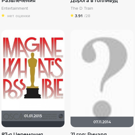
Развлечения
Дорога в Голливуд
Entertainment
The D Train
нет оценки
3.91
/28
01.01.2015
07.11.2014
87-я Церемония
21 год: Ричард