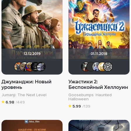
12.12.2019
01.11.2018
Афоня Дурко
Vladimir Samsonov
struk84
xrockx
iv.msk
andrey -
LEX7Y
Риш
Э
Джуманджи: Новый
Ужастики 2:
уровень
Беспокойный Хеллоуин
Jumanji: The Next Level
Goosebumps: Haunted
Halloween
6.98
/449
5.99
/139