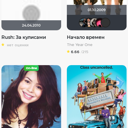
01.10.2009
Seed
Ничос
Magi
[
24.04.2010
Rush: За кулисами
Начало времен
The Year One
нет оценки
6.66
/215