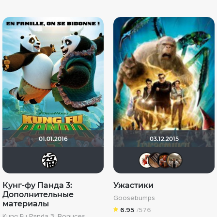
01.01.2016
03.12.2015
id31733482
Виктор
serge
Gr
Кунг-фу Панда 3:
Ужастики
Дополнительные
Goosebumps
материалы
6.95
/576
Kung Fu Panda 3: Bonuces