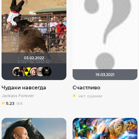
03.02.2022
Haotik
satturnus
plutonium239
Knoxville
yotaman
loki86
19.03.2021
Чудаки навсегда
Счастливо
Jackass Forever
нет оценки
5.23
/44