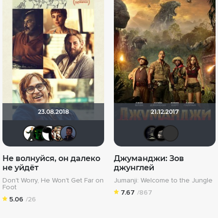
23.08.2018
21.12.2017
Maggot
Natalia130
Alex Smith 21
bunin89
Дмитро Цибульський
xrockx
Кра
Z
Не волнуйся, он далеко
Джуманджи: Зов
не уйдёт
джунглей
Don't Worry, He Won't Get Far on
Jumanji: Welcome to the Jungle
Foot
7.67
/867
5.06
/26