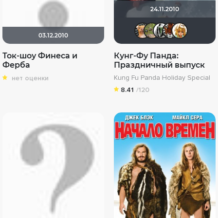
24.11.2010
DumbMo
xelga7
Пав
u
03.12.2010
Ток-шоу Финеса и
Кунг-Фу Панда:
Ферба
Праздничный выпуск
Kung Fu Panda Holiday Special
нет оценки
8.41
/120