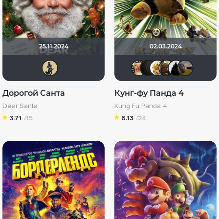
25.11.2024
02.03.2024
Derbish
DumbMor
V@dyan
koval
Sh
Дорогой Санта
Кунг-фу Панда 4
Dear Santa
Kung Fu Panda 4
3.71
/15
6.13
/24