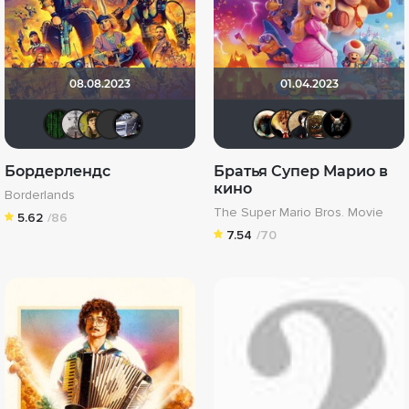
08.08.2023
01.04.2023
Matrix
Paul17
electroHuk
brusell
iv.msk
Haotik
Bamik
Nate
S
Бордерлендс
Братья Супер Марио в
кино
Borderlands
The Super Mario Bros. Movie
5.62
/86
7.54
/70