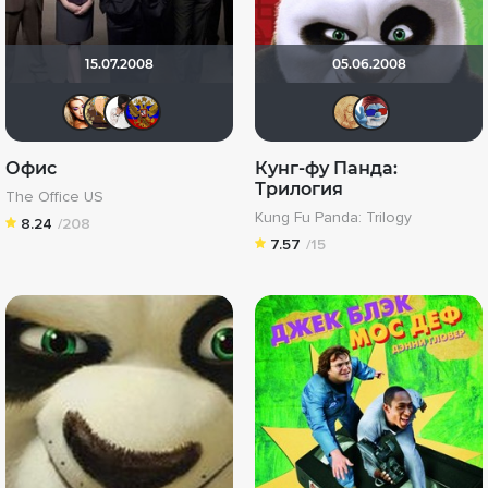
15.07.2008
05.06.2008
Victori_a
zloe_aloee
jane432
struk84
ZOYB
Sm
Офис
Кунг-фу Панда:
Трилогия
The Office US
Kung Fu Panda: Trilogy
8.24
/208
7.57
/15