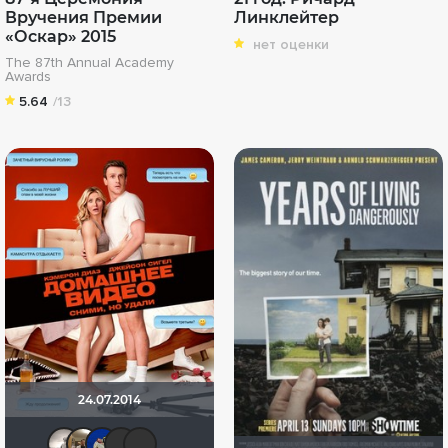
Вручения Премии
Линклейтер
«Оскар» 2015
нет оценки
The 87th Annual Academy
Awards
5.64
/13
24.07.2014
Рижанка
Vladimir Samsonov
didak2002
Yus90
Dark Angel Hina