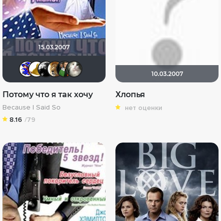
15.03.2007
lemeva-vv
pona666
Gi_Ju
murik147
Николай_31
Lexsa
10.03.2007
Потому что я так хочу
Хлопья
Because I Said So
нет оценки
8.16
/79