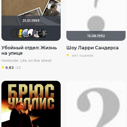
31.01.1993
IenKazami
El Bart
id257669600
Nostromo55
IDANIKO
Полиция Нравов
15.08.1992
Убойный отдел: Жизнь
Шоу Ларри Сандерса
на улице
нет оценки
Homicide: Life on the street
6.83
/23