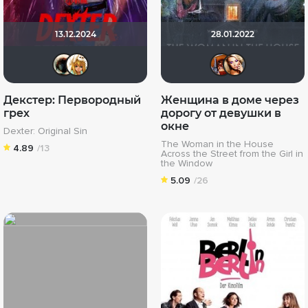
13.12.2024
28.01.2022
Haotik
koval_olga
zuzik
Vic
Декстер: Первородный
Женщина в доме через
грех
дорогу от девушки в
окне
Dexter: Original Sin
The Woman in the House
4.89
/13
Across the Street from the Girl in
the Window
5.09
/26