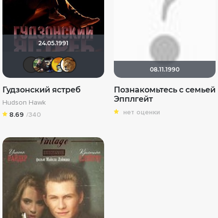
24.05.1991
chaos-lilith
Олег Владимирович
OG SmokeAlot
bеndеr
murik147
08.11.1990
Гудзонский ястреб
Познакомьтесь с семьей
Эпплгейт
Hudson Hawk
нет оценки
8.69
/340