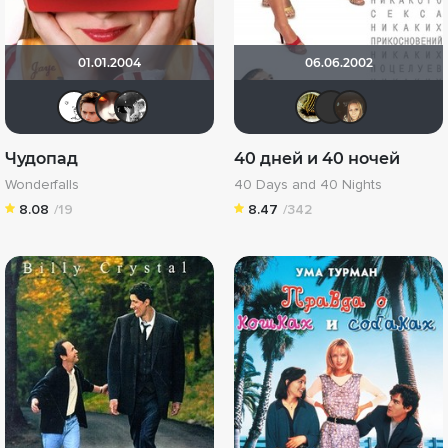
01.01.2004
06.06.2002
Deviane
Poupee Folle
Юнипиструм
Aisling
vadim7
Yus
O
Чудопад
40 дней и 40 ночей
Wonderfalls
40 Days and 40 Nights
8.08
/19
8.47
/342