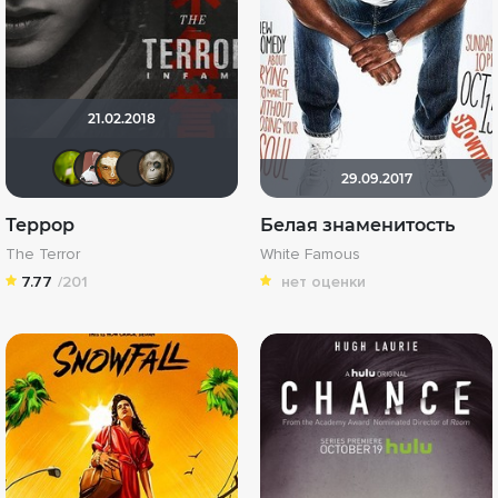
21.02.2018
antistress
Dar Veter
Scary_Dammit
LEX7YOK
VND
29.09.2017
Террор
Белая знаменитость
The Terror
White Famous
7.77
/201
нет оценки