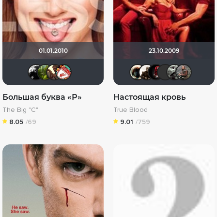
01.01.2010
23.10.2009
Gi_Ju
@NA@TA@SHA
beznoshenkvika
jkbhel
Haotik
Stepa79
Жене
SI
Большая буква «Р»
Настоящая кровь
The Big "C"
True Blood
8.05
/69
9.01
/759