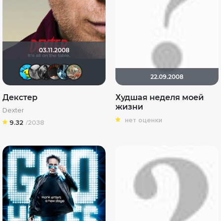
03.11.2008
DarkAngel
xTwo
The Guest
valdizas
den_chas
ArtiRush
22.09.2008
Декстер
Худшая неделя моей
жизни
Dexter
нет оценки
9.32
/2038