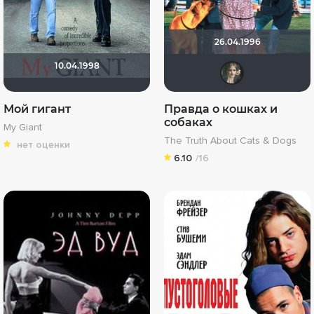
26.04.1996
10.04.1998
Kat
Мой гигант
Правда о кошках и
собаках
My Giant
The Truth About Cats & Dogs
нет оценки
6.10
/16