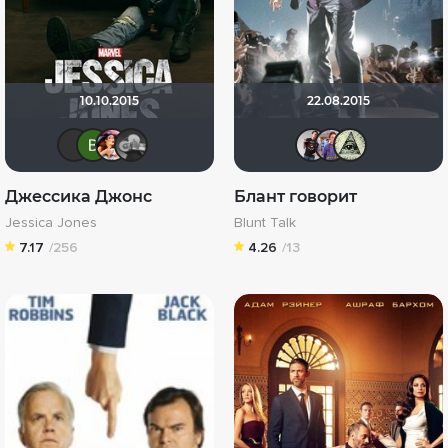
10.10.2015
22.08.2015
Alex Tereshchenko
Виктория Данилевская
kori_grace
Yj1n
ПТН-П
pawl
_
Джессика Джонс
Блант говорит
Jessica Jones
Blunt Talk
7.17
/256
4.26
/13