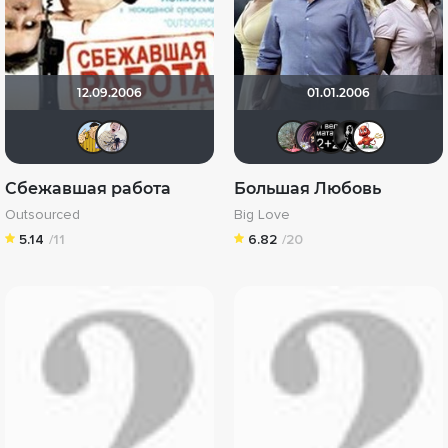
12.09.2006
01.01.2006
ViceMer
andrei-B
Pampam
светla
mir
Д
Сбежавшая работа
Большая Любовь
Outsourced
Big Love
5.14
/11
6.82
/20