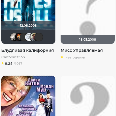
12.08.2008
Рижанка
DeoniSG85
Schurikstein
Egor[UA]
Shafikoff
ЖЕКА БАУНТИ
18.03.2008
Блудливая калифорния
Мисс Управляемая
Californication
нет оценки
9.24
/1017