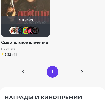
31.03.1989
Виктория555
Korti_Tyan
Dmitry Swed
mcfruitloops
[Rec]омендатель
Социопат посмел
Смертельное влечение
Heathers
6.32
/48
1
НАГРАДЫ И КИНОПРЕМИИ