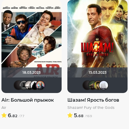
18.03.2023
15.03.2023
V@dyan
Чехонте
Рижанка
BullDoG102
muzotime
V@dyan
Vemt
el
Air: Большой прыжок
Шазам! Ярость богов
Air
Shazam! Fury of the Gods
6.
5.
82
68
/77
/169