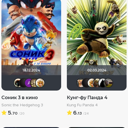
18.12.2024
02.03.2024
Haotik
V@dyan
Анатолий Ш
Gautama Buddha
koval_olga
DumbMor
V@dyan
koval
Sh
Соник 3 в кино
Кунг-фу Панда 4
Sonic the Hedgehog 3
Kung Fu Panda 4
5.
6.
70
13
/20
/24