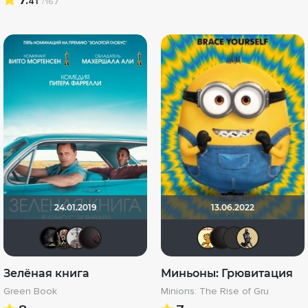
41
/167
24.01.2019
13.06.2022
xrockx
Бомжара с дробовиком
Paul17
V@dyan
сирожа
V@dy
cha
Зелёная книга
Миньоны: Грювитация
Green Book
Minions: The Rise of Gru