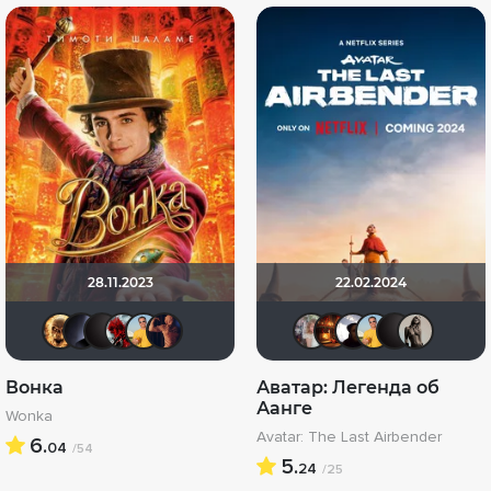
28.11.2023
22.02.2024
Leksus81
pavelsmoke
V@dyan
Бродяга Дхармы
Michael Guy
satturnus
kravchuk-
Макс Б
YUR
Mi
Вонка
Аватар: Легенда об
Аанге
Wonka
Avatar: The Last Airbender
6.
04
/54
5.
24
/25