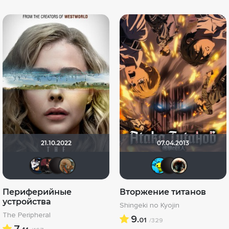
21.10.2022
07.04.2013
Alexandr81
volkodav1001
V@dyan
Pleonazm
DarkA
V@d
H
Периферийные
Вторжение титанов
устройства
Shingeki no Kyojin
The Peripheral
9.
01
/329
7.