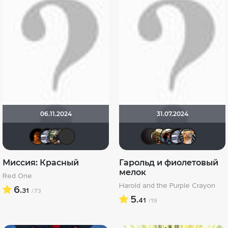
06.11.2024
31.07.2024
RealJoy
iv.msk
Олег Владимирович
Demon-Style
V@dyan
Shadr
Dar
i
Миссия: Красный
Гарольд и фиолетовый
мелок
Red One
Harold and the Purple Crayon
6.
31
/73
5.
41
/19