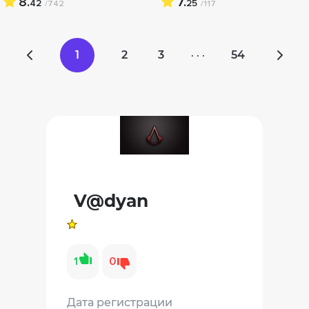
8.
7.
42
25
/742
/117
1
2
3
54
· · ·
V@dyan
1
0
Дата регистрации