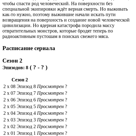
чтобы спасти род человеческий. На поверхности без
специальной экипировки ждёт верная смерть. Но выживать
как-то нужно, поэтому выжившие начали искать пути
возвращения на поверхность и создание новой человеческой
цивилизации. Но ядерная катастрофа породила массу
отвратительных монстров, которые бродят теперь по
радиоактивным пустошам в поисках свежего мяса.
Расписание сериала
Сезон 2
( ? - ? )
Эпизодов:
8
Сезон 2
2 x
08
Эпизод 8
Просмотрен
?
2 x
07
Эпизод 7
Просмотрен
?
2 x
06
Эпизод 6
Просмотрен
?
2 x
05
Эпизод 5
Просмотрен
?
2 x
04
Эпизод 4
Просмотрен
?
2 x
03
Эпизод 3
Просмотрен
?
2 x
02
Эпизод 2
Просмотрен
?
2 x
01
Эпизод 1
Просмотрен
?