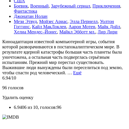
США
Боевик
,
Военный
,
Зарубежный сериал
,
Приключения
,
Фантастика
Джонатан Нолан
Мези Этвуд
,
Мойзес Ариас
,
Элла Пернелл
,
Уолтон
Гоггинс
,
Кайл МакЛоклен
,
Аарон Мотен
,
Майк Дойл
,
Xелиа Мендес–Йонес
,
Майкл Эбботт мл.
,
Лир Лири
Киноадаптация известной компьютерной игры, события
которой разворачиваются в постапокалиптическом мире. В
результате ядерной катастрофы большая часть планеты была
уничтожена, а остальная часть подверглась серьёзным
испытаниям. Прежний мир перестал существовать.
Выжившие люди вынуждены были переселиться под землю,
чтобы спасти род человеческий. …
Ещё
6.94
/10
96
голосов
Удалить оценку
6.9406 из 10, голосов:96
-