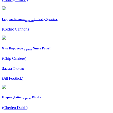
Седрик Кэннон
Elderly Speaker
в роли
(Cedric Cannon)
Чип Каррьере
Nurse Powell
в роли
(Chip Carriere)
Джилл Футлик
(Jill Footlick)
Шерин Дабис
Birdie
в роли
(Cherien Dabis)