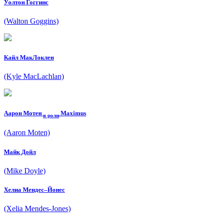
Уолтон Гоггинс
(Walton Goggins)
Кайл МакЛоклен
(Kyle MacLachlan)
Аарон Мотен
Maximus
в роли
(Aaron Moten)
Майк Дойл
(Mike Doyle)
Xелиа Мендес–Йонес
(Xelia Mendes-Jones)