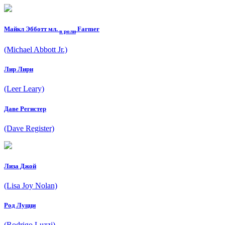
Майкл Эбботт мл.
Farmer
в роли
(Michael Abbott Jr.)
Лир Лири
(Leer Leary)
Даве Регистер
(Dave Register)
Лиза Джой
(Lisa Joy Nolan)
Род Луцци
(Rodrigo Luzzi)