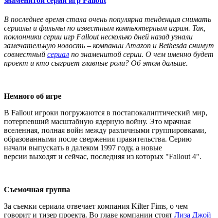
знаменитой серии игр Fallout
В последнее время стала очень популярна тенденция снимать
сериалы и фильмы по известным компьютерным играм. Так,
поклонники серии игр Fallout несколько дней назад узнали
замечательную новость – компании Amazon и Bethesda снимут
совместный
сериал
по знаменитой серии. О чем именно будет
проект и кто сыграет главные роли? Об этом дальше.
Немного об игре
В Fallout игроки погружаются в постапокалиптический мир,
потерпевший масштабную ядерную войну. Это мрачная
вселенная, полная войн между различными группировками,
образованными после свержения правительства. Серию
начали выпускать в далеком 1997 году, а новые
версии выходят и сейчас, последняя из которых "Fallout 4".
Съемочная группа
За съемки сериала отвечает компания Kilter Fims, о чем
говорит и тизер проекта. Во главе компании стоят
Лиза Джой