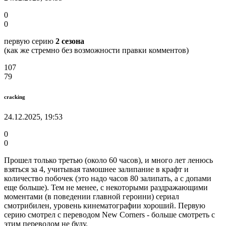
0
0
первую серию
2 сезона
(как же стремно без возможности правки комментов)
107
79
cracking
24.12.2025, 19:53
0
0
Прошел только третью (около 60 часов), и много лет ленюсь
взяться за 4, учитывая тамошнее залипание в крафт и
количество побочек (это надо часов 80 залипать, а с допами
еще больше). Тем не менее, с некоторыми раздражающими
моментами (в поведении главной героини) сериал
смотрибилен, уровень кинематографии хороший. Первую
серию смотрел с переводом New Corners - больше смотреть с
этим переводом не буду.