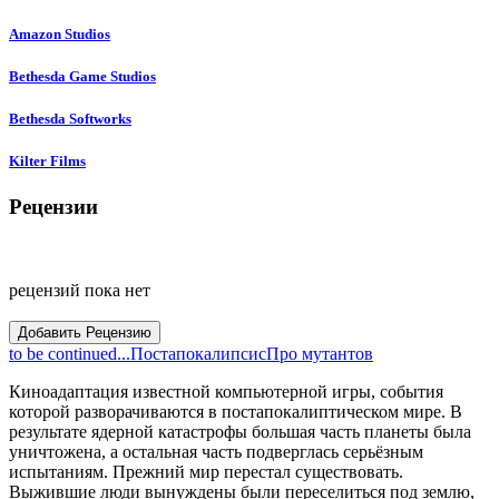
Amazon Studios
Bethesda Game Studios
Bethesda Softworks
Kilter Films
Рецензии
рецензий пока нет
Добавить Рецензию
to be continued...
Постапокалипсис
Про мутантов
Киноадаптация известной компьютерной игры, события
которой разворачиваются в постапокалиптическом мире. В
результате ядерной катастрофы большая часть планеты была
уничтожена, а остальная часть подверглась серьёзным
испытаниям. Прежний мир перестал существовать.
Выжившие люди вынуждены были переселиться под землю,