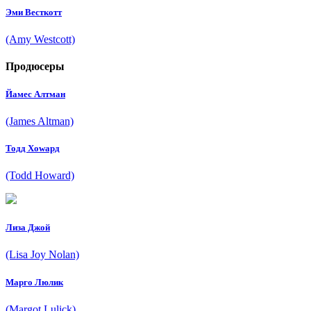
Эми Весткотт
(Amy Westcott)
Продюсеры
Йамес Алтман
(James Altman)
Тодд Хоwард
(Todd Howard)
Лиза Джой
(Lisa Joy Nolan)
Марго Люлик
(Margot Lulick)