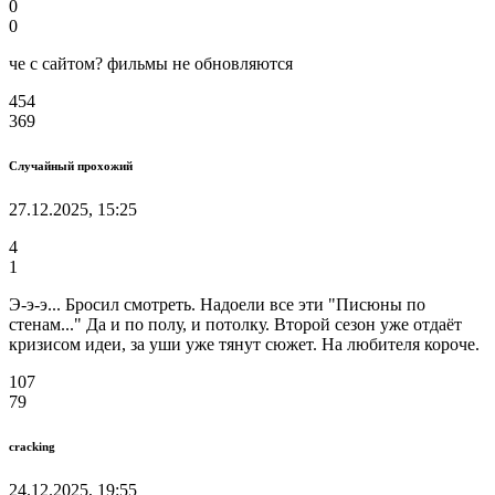
0
0
че с сайтом? фильмы не обновляются
454
369
Случайный прохожий
27.12.2025, 15:25
4
1
Э-э-э... Бросил смотреть. Надоели все эти "Писюны по
стенам..." Да и по полу, и потолку. Второй сезон уже отдаёт
кризисом идеи, за уши уже тянут сюжет. На любителя короче.
107
79
cracking
24.12.2025, 19:55