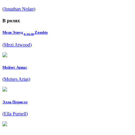
(Jonathan Nolan)
В ролях
Мези Этвуд
Zombie
в роли
(Mezi Atwood)
Мойзес Ариас
(Moises Arias)
Элла Пернелл
(Ella Purnell)