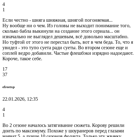
4
1
Если честно - шняга шняжная, шнягой погоняемая...
Ну вообще ни о чем. Из головы не выходит понимание того,
сколько бабла выкинули на создание этого сериала... он
изначально не выглядел дешевым, всё довольно масштабно.
Но туфтой от этого не перестал быть, вот в чем беда. То, что я
увидел - это тупо суета ради суеты. Во втором сезоне еще и
соплей ведро добавили. Частые флешбэки изрядно надоедают.
Короче, такое себе.
17
37
efreetxp
22.01.2026, 12:35
4
1
Во 2 сезоне началось затягивание сюжета. Корову решили
доить по максимуму. Похоже у шоуранеров перед глазами
маячат 5, а лучше 10 сезонов фолаута. Только эту жвачку