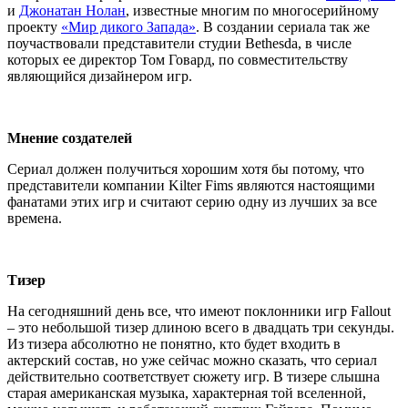
и
Джонатан Нолан
, известные многим по многосерийному
проекту
«Мир дикого Запада»
. В создании сериала так же
поучаствовали представители студии Bethesda, в числе
которых ее директор Том Говард, по совместительству
являющийся дизайнером игр.
Мнение создателей
Сериал должен получиться хорошим хотя бы потому, что
представители компании Kilter Fims являются настоящими
фанатами этих игр и считают серию одну из лучших за все
времена.
Тизер
На сегодняшний день все, что имеют поклонники игр Fallout
– это небольшой тизер длиною всего в двадцать три секунды.
Из тизера абсолютно не понятно, кто будет входить в
актерский состав, но уже сейчас можно сказать, что сериал
действительно соответствует сюжету игр. В тизере слышна
старая американская музыка, характерная той вселенной,