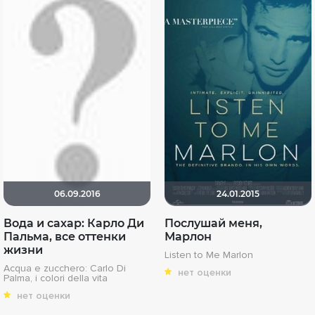
06.09.2016
24.01.2015
Вода и сахар: Карло Ди
Послушай меня,
Пальма, все оттенки
Марлон
жизни
Listen to Me Marlon
Acqua e zucchero: Carlo Di
нет оценки
Palma, i colori della vita
нет оценки