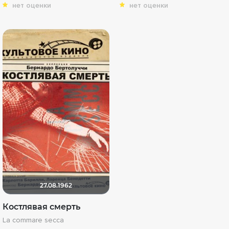
нет оценки
нет оценки
27.08.1962
Костлявая смерть
La commare secca