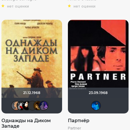
нет оценки
нет оценки
21.12.1968
23.09.1968
marsija
Мышь Белая
sem1980
Maleva55
Alex-cool
amsteltrigun
АНГ
Однажды на Диком
Партнёр
Западе
Partner