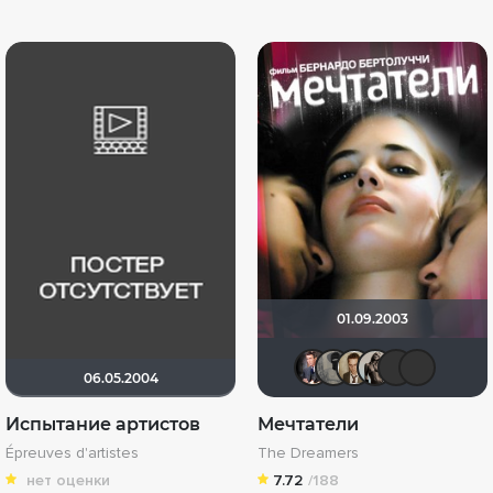
01.09.2003
GerMaN20
Велики
Каст
Ma
06.05.2004
Испытание артистов
Мечтатели
Épreuves d'artistes
The Dreamers
нет оценки
7.72
/188