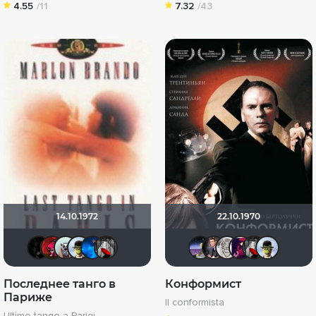
4.55
/11
7.32
/43
14.10.1972
22.10.1970
Скользящий
ostrovski1
Fireball
Жизнелюб
АНГЕЛ
Мышь Белая
Доктор Ве
GerMaN
Косм
sa
Последнее танго в
Конформист
Париже
Il conformista
Ultimo tango a Parigi