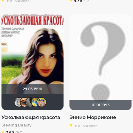
нет оценки
4.76
/17
29.03.1996
Космизм
Наташа Фил
Великий Кукурузо
SKY4HOLO
Самурай Ы
01.01.1995
Ускользающая красота
Эннио Морриконе
Stealing Beauty
нет оценки
7.62
/87