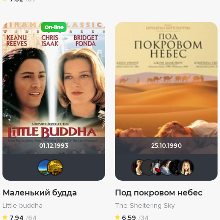
01.12.1993
25.10.1990
yndina
libertvs
Yana Marle
Фрэнк 
Мышь
dr
Маленький будда
Под покровом небес
Little buddha
The Sheltering Sky
7.94
/64
6.59
/34