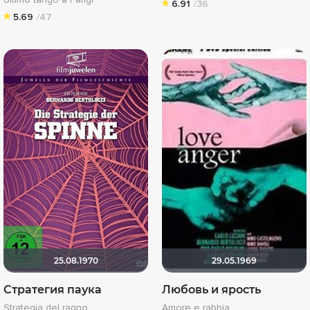
6.91
/36
5.69
/47
25.08.1970
29.05.1969
Стратегия паука
Любовь и ярость
Strategia del ragno
Amore e rabbia