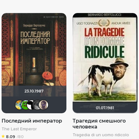
23.10.1987
SKY4HOLO
Кинохавчик
Alex Smith 21
Phuketprivet
Kelauridze George
01.07.1981
Последний император
Трагедия смешного
человека
The Last Emperor
Tragedia di un uomo ridicolo
8.09
/80