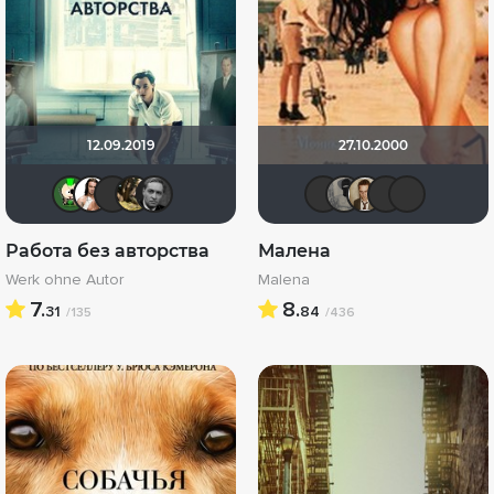
12.09.2019
27.10.2000
ХромЪ
Mac Morles
mauerlat
RaSaNa
von Stierlitz
Фрэнк П
Велик
Кас
V
Работа без авторства
Малена
Werk ohne Autor
Malena
7.
8.
31
84
/135
/436