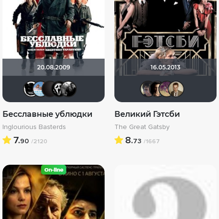
20.08.2009
16.05.2013
Тараканище
Андρей
V@dyan
orxan666
Фокс Малдер
Askhab 
RQ7
Di
Бесславные ублюдки
Великий Гэтсби
Inglourious Basterds
The Great Gatsby
7.
8.
90
73
/2120
/1667