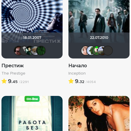
18.01.2007
22.07.2010
Mark Renton
Jager0001
mehnat
Анюта*-*
Matrix
reyzeld
ДЮ
Хро
B
Престиж
Начало
The Prestige
Inception
9.
9.
45
32
/2291
/4054