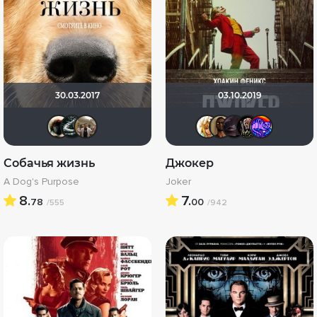
30.03.2017
03.10.2019
Haotik
Большой любитель кино
Vladimir Samsonov
koval_olg
Mad_M
Sky
Б
Собачья жизнь
Джокер
A Dog's Purpose
Joker
8.
7.
78
00
/555
/942