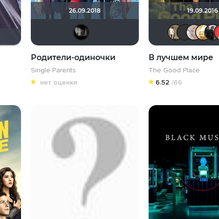
26.09.2018
19.09.2016
PhTimofeeff
Родители-одиночки
В лучшем мире
Single Parents
The Good Place
нет оценки
6.52
/66