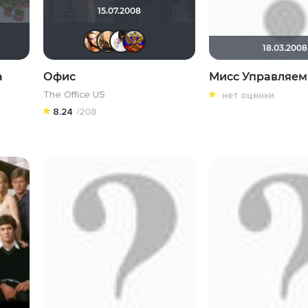
15.07.2008
ne432
Xoi
Афоня Дурко
zloe_aloee
Victori_a
zloe_aloee
jane432
struk84
18.03.2008
а
Офис
Мисс Управляем
The Office US
нет оценки
8.24
/208