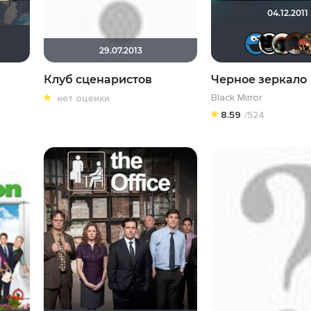
04.12.2011
enKazami
Дима Санин
Лелик
29.07.2013
Клуб сценаристов
Черное зеркало
Black Mirror
нет оценки
8.59
/524