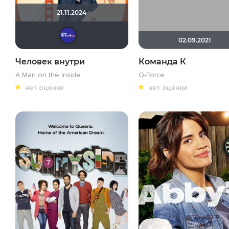
21.11.2024
Gryadk.in
02.09.2021
Человек внутри
Команда К
A Man on the Inside
Q-Force
нет оценки
нет оценки