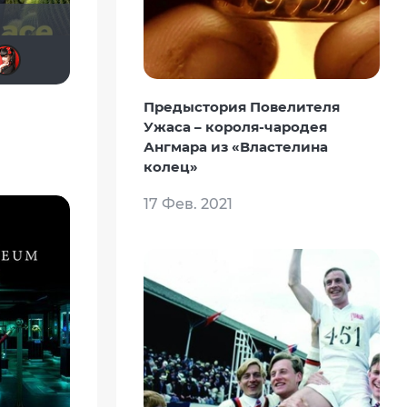
gugazd
Asmodeysan
Tika
Эрудит
ScorpT
IcE
Предыстория Повелителя
Ужаса – короля-чародея
Ангмара из «Властелина
колец»
17 Фев. 2021