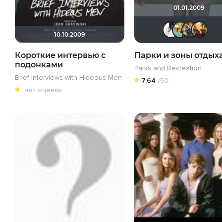
01.01.2009
ja
10.10.2009
Короткие интервью с
Парки и зоны отдых
подонками
Parks and Recreation
Brief Interviews with Hideous Men
7.64
/50
нет оценки