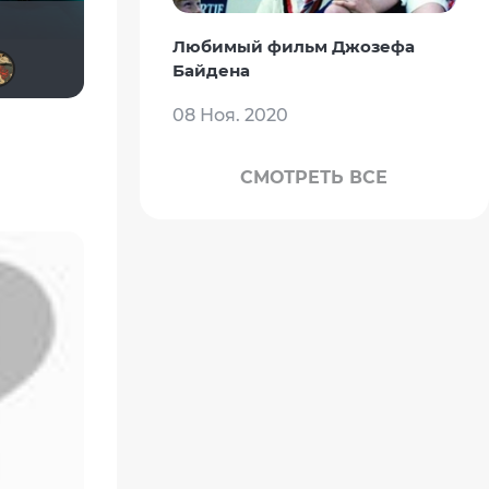
Любимый фильм Джозефа
poma24
Тараканище
Haotik
valdizas
LaLi
Байдена
08 Ноя. 2020
СМОТРЕТЬ ВСЕ