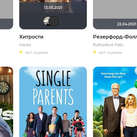
13.05.2021
Рижанка
Клео04
22.04.2021
Хитрости
Резерфорд-Фол
Hacks
Rutherford Falls
нет оценки
нет оценки