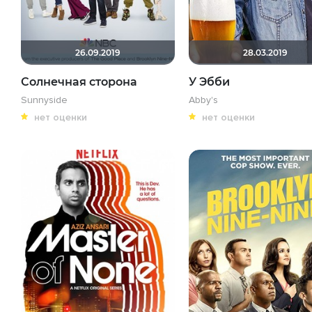
26.09.2019
28.03.2019
Солнечная сторона
У Эбби
Sunnyside
Abby's
нет оценки
нет оценки