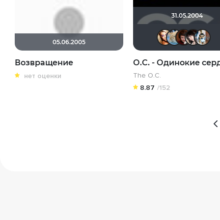
31.05.2004
Vic
d
05.06.2005
Возвращение
О.С. - Одинокие сер
The O.C.
нет оценки
8.87
/152