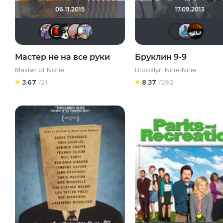
06.11.2015
17.09.2013
pawlick
TermiKz
kinoaman
dz3030
id74640298
I
Мастер не на все руки
Бруклин 9-9
Master of None
Brooklyn Nine-Nine
3.67
/21
8.37
/282