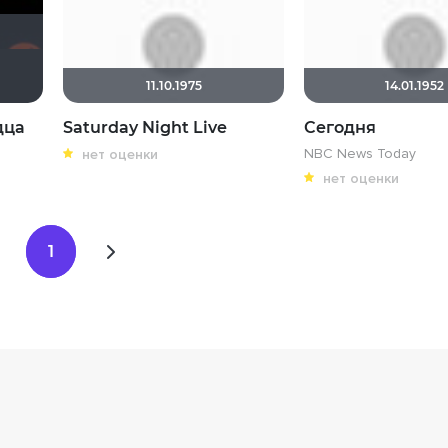
tori_a
ivanych
BelyShum
Sweta89
Константуэла
11.10.1975
14.01.1952
дца
Saturday Night Live
Сегодня
NBC News Today
нет оценки
нет оценки
1