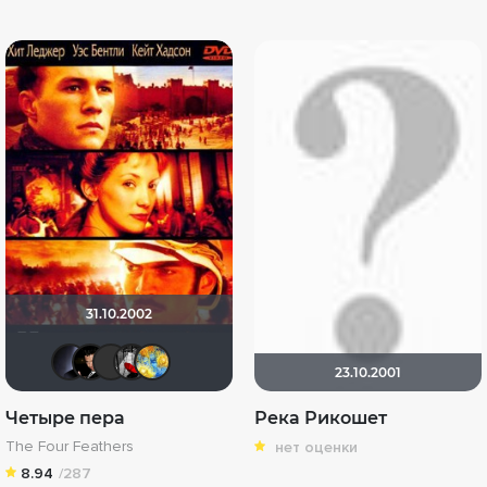
31.10.2002
pavelsmoke
Бог любви
von Stierlitz
Мышь Белая
SKY4HOLO
23.10.2001
Четыре пера
Река Рикошет
The Four Feathers
нет оценки
8.94
/287