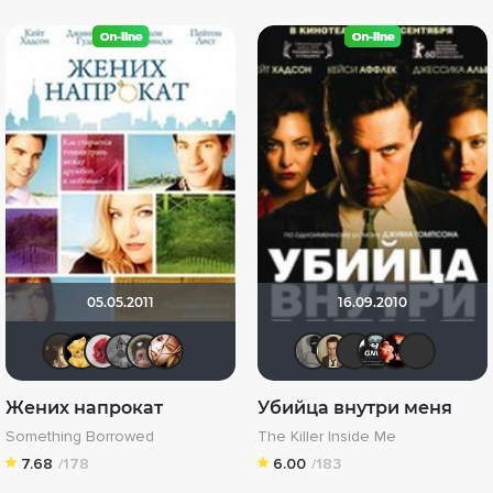
05.05.2011
16.09.2010
OlesyaShat
Алина28
Amarian
dimahinter
Калура
Liprewas
Великий К
Кастер 
LEX7
Gn
Жених напрокат
Убийца внутри меня
Something Borrowed
The Killer Inside Me
7.68
/178
6.00
/183