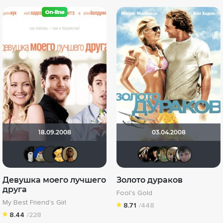
18.09.2008
03.04.2008
grachik1729
didak2002
Yus90
Алина28
Mad_Max
Kashtan
Бог л
den
V
Девушка моего лучшего
Золото дураков
друга
Fool's Gold
My Best Friend's Girl
8.71
/448
8.44
/228