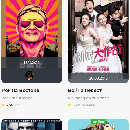
12.11.2015
Keelback
20.08.2015
Рок на Востоке
Война невест
Rock the Kasbah
Xin niang da zuo zhan
5.58
/49
нет оценки