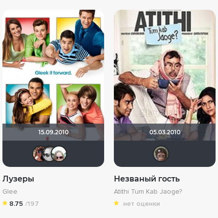
15.09.2010
05.03.2010
Инна Гавриленко
kodzi
Dante Valentine
Кал
Лузеры
Незваный гость
Glee
Atithi Tum Kab Jaoge?
8.75
/197
нет оценки