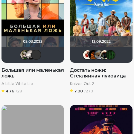
03.03.2023
13.09.2022
wladslowe
Рижанка
crampons
Виктори
RealJo
Аню
H
Большая или маленькая
Достать ножи:
ложь
Стеклянная луковица
A Little White Lie
Knives Out 2
4.76
/28
7.00
/273