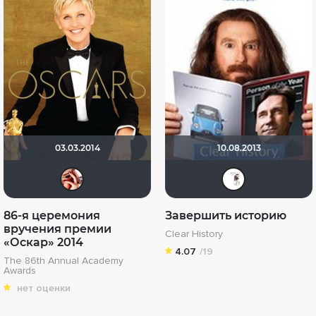
03.03.2014
10.08.2013
Iriska_201388
Saf
86-я церемония
Завершить историю
вручения премии
Clear History
«Оскар» 2014
4.07
/19
The 86th Annual Academy
Awards
нет оценки