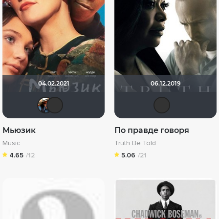
04.02.2021
06.12.2019
Dark Long
Vitallikkz
Ien
Мьюзик
По правде говоря
Music
Truth Be Told
4.65
/12
5.06
/21