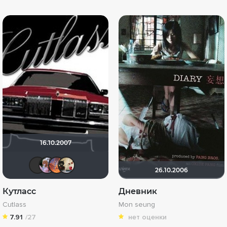
16.10.2007
19Soldier78
Someone.
master***
Norman
26.10.2006
Кутласс
Дневник
Cutlass
Mon seung
7.91
/27
нет оценки