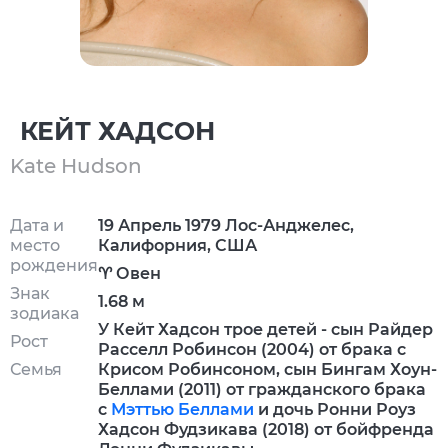
КЕЙТ ХАДСОН
Kate Hudson
Дата и
19 Апрель 1979 Лос-Анджелес,
место
Калифорния, США
рождения
♈ Овен
Знак
1.68 м
зодиака
У Кейт Хадсон трое детей - сын Райдер
Рост
Расселл Робинсон (2004) от брака с
Семья
Крисом Робинсоном, сын Бингам Хоун-
Беллами (2011) от гражданского брака
с
Мэттью Беллами
и дочь Ронни Роуз
Хадсон Фудзикава (2018) от бойфренда