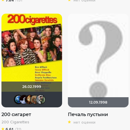
7.84
/151
нет оценки
26.02.1999
Птундрикс
☆SpaceMan82☆
Фиафилия
Pleonazm
zlodei79
12.09.1998
200 сигарет
Печаль пустыни
200 Cigarettes
нет оценки
6.61
/70