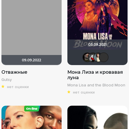
05.09.2021
Бомжар
Мышь
An
09.09.2022
Отважные
Мона Лиза и кровавая
луна
Gutsy
Mona Lisa and the Blood Moon
нет оценки
нет оценки