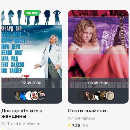
12.09.2000
08.09.2000
Shad Tkhom
АНГЕЛ
Safron298
Katericha
Likos
Blondine
id17629
Olesy
Ale
Доктор «Т» и его
Почти знаменит
женщины
Almost famous
Dr. T and the Women
7.36
/69