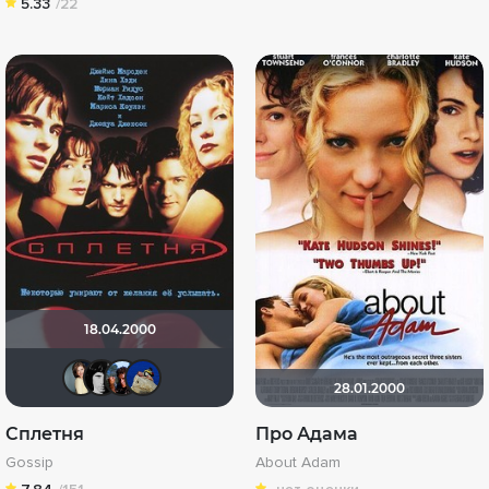
5.33
/22
18.04.2000
Anastasia_Podkova
grachik1729
andiua
didak2002
28.01.2000
Сплетня
Про Адама
Gossip
About Adam