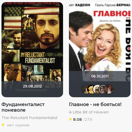
06.10.2011
29.08.2012
OlesyaSh
Алина
Mity
К
Фундаменталист
Главное - не бояться!
поневоле
A Little Bit of Heaven
The Reluctant Fundamentalist
8.08
/279
нет оценки