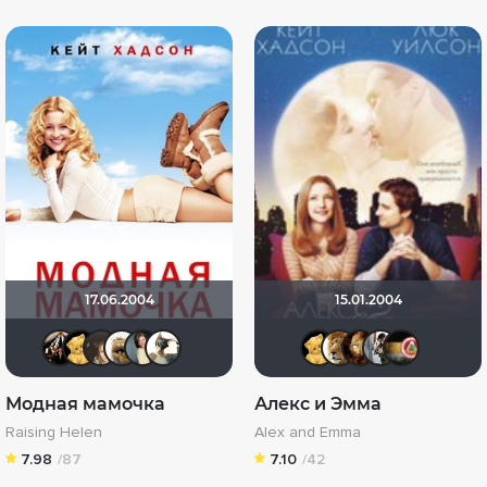
17.06.2004
15.01.2004
Kashtan
Алина28
OlesyaShat
Mitya_75
Anastasia_Podkova
Derb-X
Алина28
murik1
Фиа
z
Модная мамочка
Алекс и Эмма
Raising Helen
Alex and Emma
7.98
/87
7.10
/42