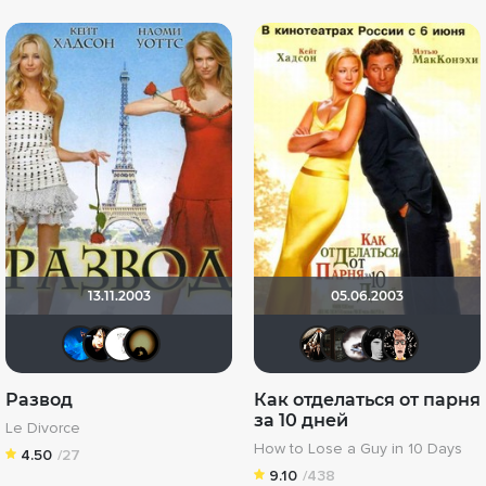
13.11.2003
05.06.2003
АНГЕЛ
sem1980
Safron298
NinelSOL
Kashtan
serwer
Bike
g
Развод
Как отделаться от парня
за 10 дней
Le Divorce
How to Lose a Guy in 10 Days
4.50
/27
9.10
/438