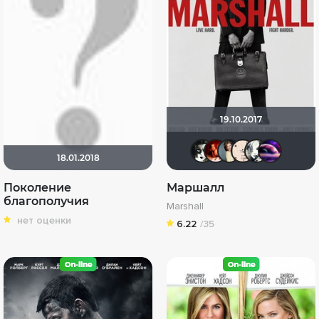
19.10.2017
kinoaman
FemiDa
Anast
Ор
18.01.2018
Поколение
Маршалл
благополучия
Marshall
нет оценки
6.22
/35