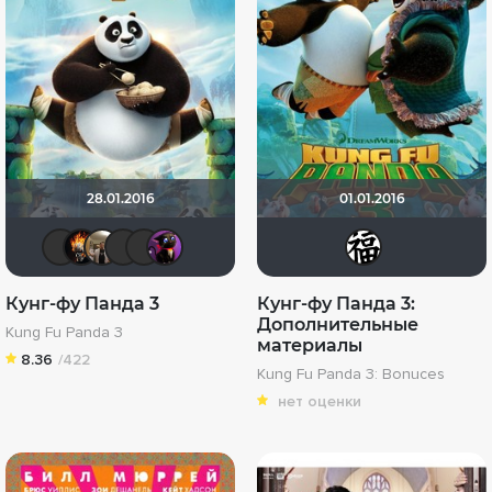
28.01.2016
01.01.2016
Стас П.
DeoniSG85
Vladimir Samsonov
icrimsonlioni
akaEnot
dana100
id31
Кунг-фу Панда 3
Кунг-фу Панда 3:
Дополнительные
Kung Fu Panda 3
материалы
8.36
/422
Kung Fu Panda 3: Bonuces
нет оценки