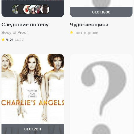
waclaw
LouisDeFunes
Виктория555
Dante Valentine
id98134731
zimorodok
01.01.1800
Следствие по телу
Чудо-женщина
Body of Proof
нет оценки
9.21
/427
01.01.2011