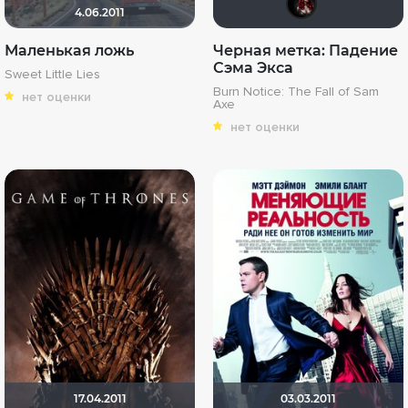
4.06.2011
Маленькая ложь
Черная метка: Падение
Сэма Экса
Sweet Little Lies
Burn Notice: The Fall of Sam
нет оценки
Axe
нет оценки
17.04.2011
03.03.2011