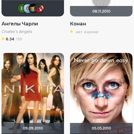
Виктория Данилевская
дух небес
14Lokomotiv88
jeya
08.11.2010
Ангелы Чарли
Конан
Charlie's Angels
нет оценки
6.34
/30
09.09.2010
05.05.2010