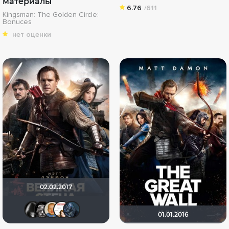
материалы
6.76
/611
Kingsman: The Golden Circle:
Bonuces
нет оценки
02.02.2017
Tim-Wolf
vsv7777777
maxx2035
МЕНТАЛИСТ
киноман
01.01.2016