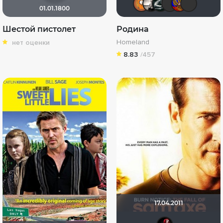
01.01.1800
Шестой пистолет
Родина
Homeland
нет оценки
8.83
/457
17.04.2011
Жен