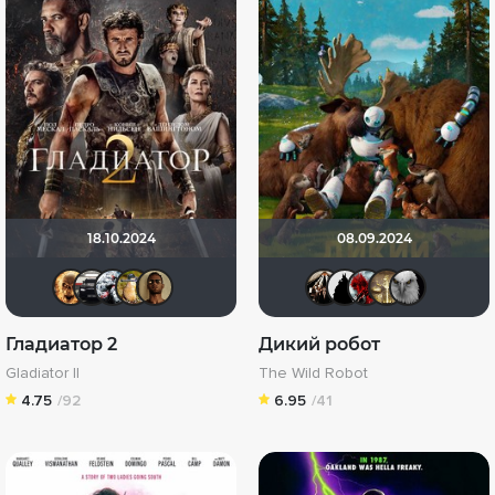
18.10.2024
08.09.2024
Leksus81
za_toboy_uzhe_vyehali
Kot123RUS
Борька
Mad_Max
Kashtan
BullDo
Бро
G
Гладиатор 2
Дикий робот
Gladiator II
The Wild Robot
4.75
/92
6.95
/41