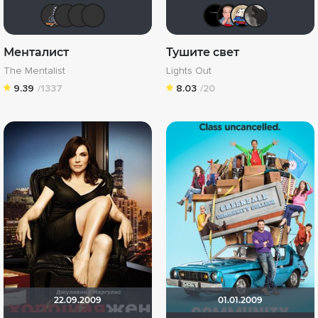
qwenom
Samain
LouisDeFunes
IenKazami
aaazzz
АСП
grv
Менталист
Тушите свет
The Mentalist
Lights Out
9.39
/1337
8.03
/20
22.09.2009
01.01.2009