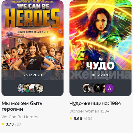
25.12.2020
16.12.2020
Риша_88
Андрей Винтоняк
Виктор Валентинович
KirsanXIII
Haotik
Askhab
loki
R
Мы можем быть
Чудо-женщина: 1984
героями
Wonder Woman 1984
We Can Be Heroes
5.66
/434
3.73
/27