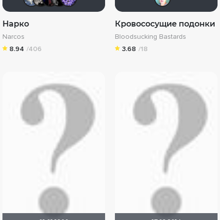
Нарко
Кровососущие подонки
Narcos
Bloodsucking Bastards
8.94
/406
3.68
/18