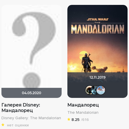
12.11.2019
Haotik
den
А
04.05.2020
Галерея Disney:
Мандалорец
Мандалорец
The Mandalorian
Disney Gallery: The Mandalorian
8.25
/616
нет оценки