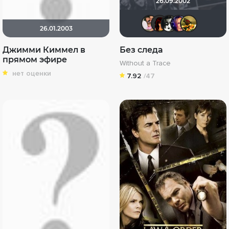
26.09.2002
id156049
Алекс
kin
i
26.01.2003
Джимми Киммел в
Без следа
прямом эфире
Without a Trace
нет оценки
7.92
/47