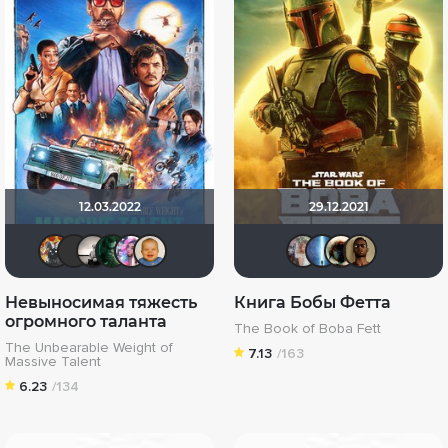
12.03.2022
29.12.2021
Афоня Дурко
chaos-lilith
Рижанка
LexaSun
Dark Angel Hina
maxx2035
kravchu
alexs
Ha
Невыносимая тяжесть
Книга Бобы Фетта
огромного таланта
The Book of Boba Fett
The Unbearable Weight of
7.13
/163
Massive Talent
6.23
/134