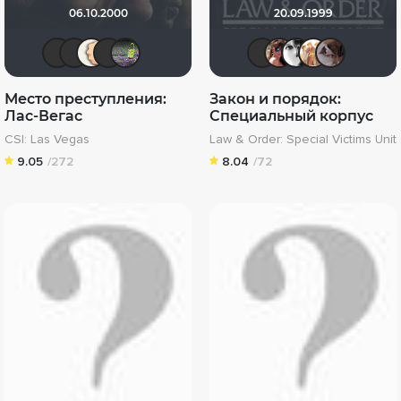
06.10.2000
20.09.1999
Женя
IenKazami
AAndrew_AN
Helena♡
anetlik
IenKazam
Инна 
kse
М
Место преступления:
Закон и порядок:
Лас-Вегас
Специальный корпус
CSI: Las Vegas
Law & Order: Special Victims Unit
9.05
/272
8.04
/72