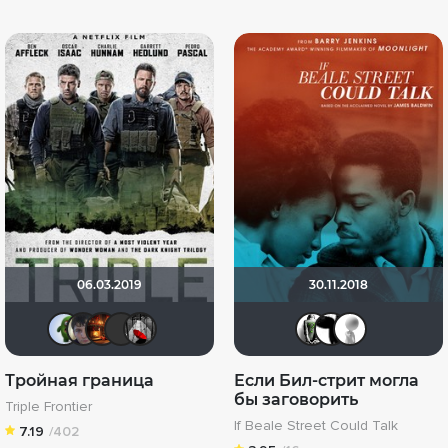
06.03.2019
30.11.2018
ДЮ
Askhab Abutalipov
Макс Бро
Стас П.
Мышь Белая
Павел
Alex
~
Тройная граница
Если Бил-стрит могла
бы заговорить
Triple Frontier
If Beale Street Could Talk
7.19
/402