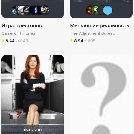
den_chas
Dante Valentine
Большой любитель кино
SatanaKlaus
Galiaph
Alexandr81
Макс Б
Хром
cha
Игра престолов
Меняющие реальность
Game of Thrones
The Adjustment Bureau
9.44
/4048
8.94
/1605
07.02.2011