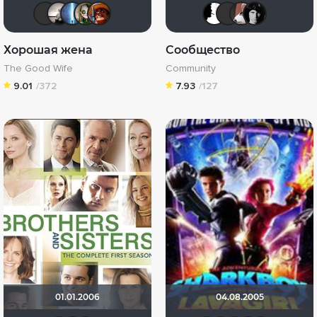
IenKazami
Рижанка
alexsen4
wladslowe
zuzik
DONEN
LEX7
Da
Хорошая жена
Сообщество
The Good Wife
Community
9.01
/372
7.93
/127
01.01.2006
04.08.2005