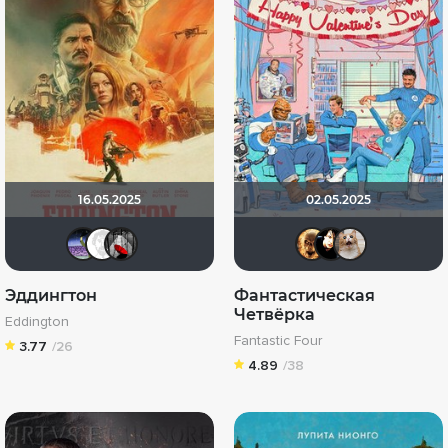
16.05.2025
02.05.2025
Доктор Верховцев
Equitable
Мышь Белая
Leksus
sem
y
Эддингтон
Фантастическая
Четвёрка
Eddington
Fantastic Four
3.77
/26
4.89
/38