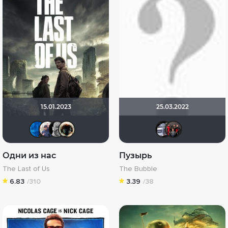
15.01.2023
25.03.2022
Yliya79
DoliaDKKiril
DUAL
Haotik
iv.ms
Ан
Одни из нас
Пузырь
The Last of Us
The Bubble
6.83
/310
3.39
/38