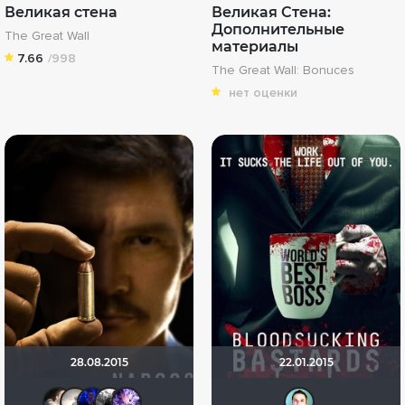
Великая стена
Великая Стена:
Дополнительные
The Great Wall
материалы
7.66
/998
The Great Wall: Bonuces
нет оценки
28.08.2015
22.01.2015
draude
Рижанка
id14194617
Фокс Малдер
Artt
Нек