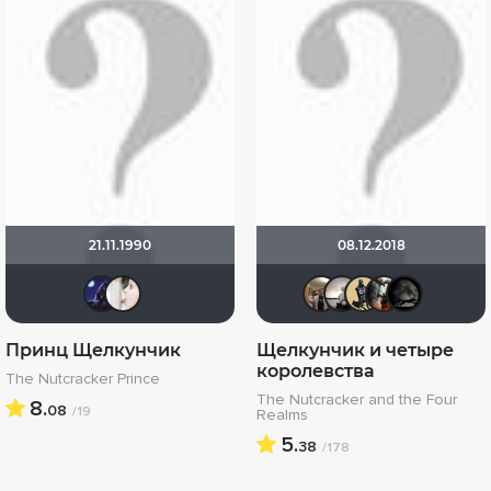
21.11.1990
08.12.2018
arilev96
madlen_m
Vladimir
Рижан
Der
a
Принц Щелкунчик
Щелкунчик и четыре
королевства
The Nutcracker Prince
The Nutcracker and the Four
8.
08
/19
Realms
5.
38
/178