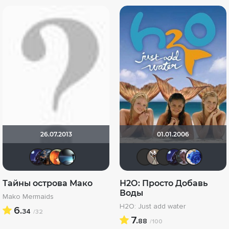
26.07.2013
01.01.2006
arilev96
id195983247
ღMi[SS]✬Kapri[ZZ]ღ
нюшка254
vadim sXe
fainik12
Yana 
ari
Тайны острова Мако
Н2О: Просто Добавь
Воды
Mako Mermaids
H2O: Just add water
6.
34
/32
7.
88
/100