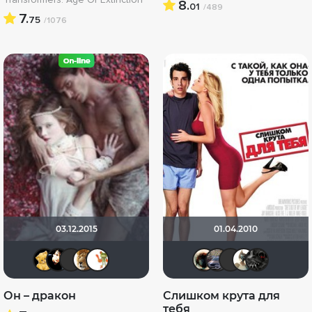
8.
01
/489
7.
75
/1076
03.12.2015
01.04.2010
Алина28
sem1980
IVAN777
murik147
id66116420
Haotik
Винче
Yus
D
Он – дракон
Слишком крута для
тебя