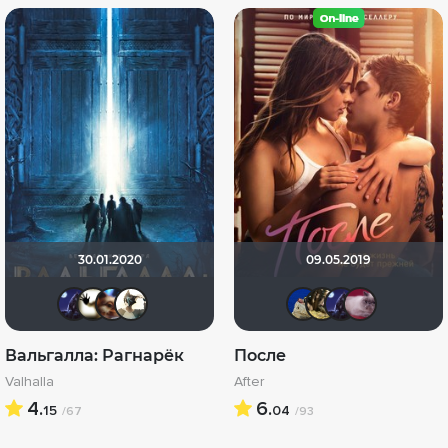
30.01.2020
09.05.2019
arilev96
Скрытый
mervin
Derb-X
didak20
RaSa
ari
Вальгалла: Рагнарёк
После
Valhalla
After
4.
6.
15
04
/67
/93