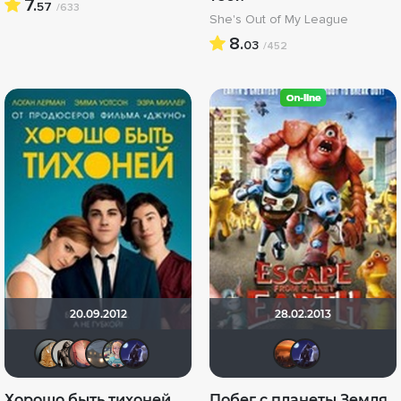
7.
57
/633
She's Out of My League
8.
03
/452
20.09.2012
28.02.2013
ld2
Magila
Hurricane Gabrielle
Lazy ass
HuKoJIaU_BogHuK
arilev96
Les_L
ari
Хорошо быть тихоней
Побег с планеты Земля