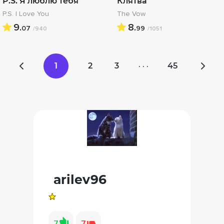
P.S. Я люблю тебя
Клятва
P.S. I Love You
The Vow
9.
8.
07
99
/940
/1051
1
2
3
45
· · ·
arilev96
7
7