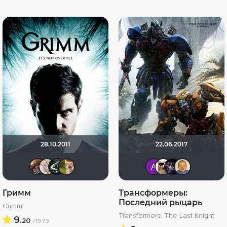
28.10.2011
22.06.2017
Mananza123
Tika
Большой любитель кино
Мя-ха-хау!
Анатол
ozma
Lin
Гримм
Трансформеры:
Последний рыцарь
Grimm
Transformers: The Last Knight
9.
20
/1973