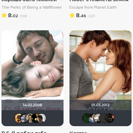
The Perks of Being a Wallflower
Escape from Planet Earth
8.
8.
02
46
/338
/221
14.02.2008
01.03.2012
Leksus81
iv.msk
Кастер Трой
Angelina Sky
Dimk@
Matrix
draud
Риж
L