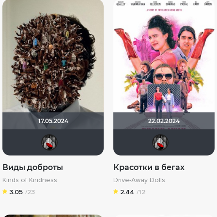
17.05.2024
22.02.2024
Мышь Белая
Мыш
Виды доброты
Красотки в бегах
Kinds of Kindness
Drive-Away Dolls
3.05
/23
2.44
/12