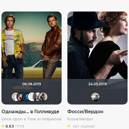
08.08.2019
24.05.2019
Этис Атис Аниматис
Мышь Белая
Shadow
Equitable
id95924809
Magila
Риж
Однажды... в Голливуде
Фосси/Вердон
Once Upon a Time in Hollywood
Fosse/Verdon
6.63
/774
нет оценки