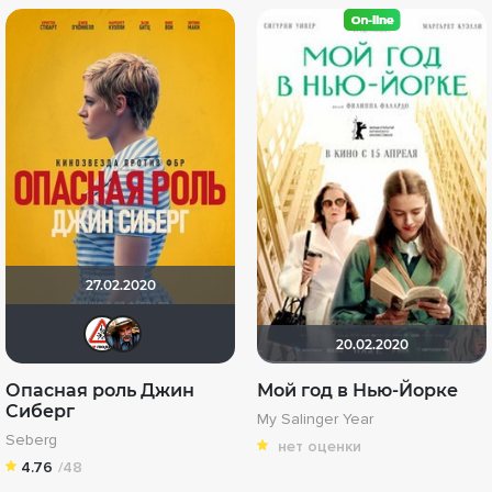
27.02.2020
Dimbr
Dark Long
20.02.2020
Опасная роль Джин
Мой год в Нью-Йорке
Сиберг
My Salinger Year
Seberg
нет оценки
4.76
/48