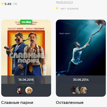
192520222
5.46
/16
нет оценки
16.06.2016
30.06.2014
Мышь Белая
Фрэнк Пинатра
koval_olga
valdiza
Вел
J
Славные парни
Оставленные