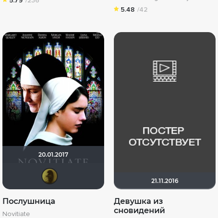
5.79
/236
5.48
/42
20.01.2017
tarab.olya
21.11.2016
Послушница
Девушка из
сновидений
Novitiate