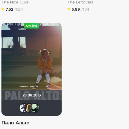
The Nice Guys
The Leftovers
7.52
/524
6.89
/134
29.08.2013
~ Sanсho ~
JMoriarty
ksenkaa 50302010
Пало-Альто