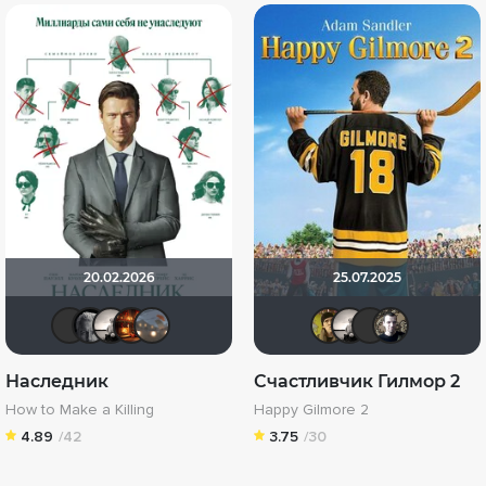
20.02.2026
25.07.2025
brusell
maxzar
Рижанка
Макс Бро
Lazy ass
electro
Рижа
va
Наследник
Счастливчик Гилмор 2
How to Make a Killing
Happy Gilmore 2
4.89
/42
3.75
/30