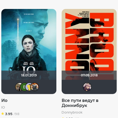
18.01.2019
07.09.2018
Vladimir Samsonov
Виктория Данилевская
Mr Peanutbutter
Афоня Дурко
rha
Ио
Все пути ведут в
Доннибрук
IO
Donnybrook
3.95
/98