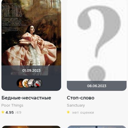
01.09.2023
RealJoy
koval_olga
Рижанка
Мышь Белая
08.06.2023
Бедные-несчастные
Стоп-слово
Poor Things
Sanctuary
4.95
/49
нет оценки