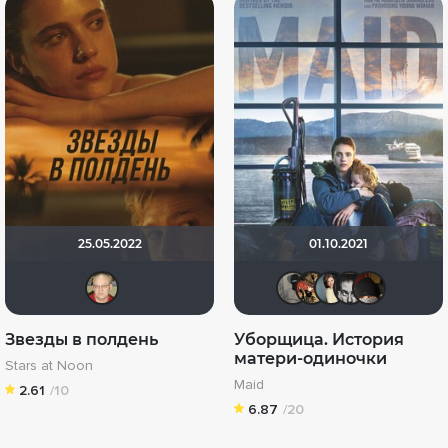
25.05.2022
01.10.2021
Varul
Великий 
LaLi
Ana
К
Звезды в полдень
Уборщица. История
матери-одиночки
Stars at Noon
Maid
2.61
/10
6.87
/20