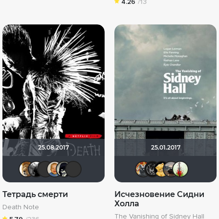
4.26
/13
25.08.2017
25.01.2017
murik147
Фокс Малдер
Стас П.
maxx2035
OFFERRON
LouisDeFunes
Афоня Д
zer0ne
Али
S
Тетрадь смерти
Исчезновение Сидни
Холла
Death Note
The Vanishing of Sidney Hall