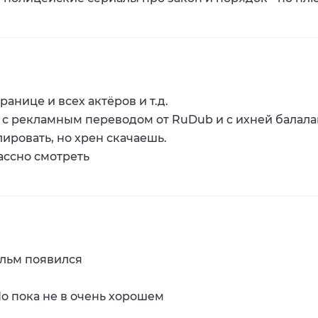
транице и всех актёров и т.д.
 с рекламным переводом от RuDub и с ихней балалайк
лировать, но хрен скачаешь.
ассно смотреть
льм появился
Но пока не в очень хорошем