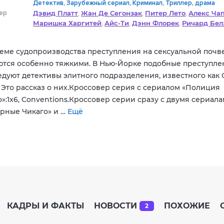
Детектив
,
Зарубежный сериал
,
Криминал
,
Триллер
,
драма
ер
Дэвид Платт
Жан Де Сегонзак
Питер Лето
Алекс Ча
,
,
,
Маришка Харгитей
Айс-Ти
Дэнн Флорек
Ричард Бел
,
,
,
Кристофер Мелони
Келли Гиддиш
Б.Д. Вонг
Тамара 
,
,
,
Питер Сканавино
Рауль Эспарза
,
теме судопроизводства преступления на сексуальной почв
ются особенно тяжкими. В Нью-Йорке подобные преступле
едуют детективы элитного подразделения, известного как
. Это рассказ о них.Кроссовер серия с сериалом «Полиция
»:1x6, Conventions.Кроссовер серии сразу с двумя сериал
рные Чикаго» и …
Ещё
КАДРЫ И ФАКТЫ
НОВОСТИ
ПОХОЖИЕ
2