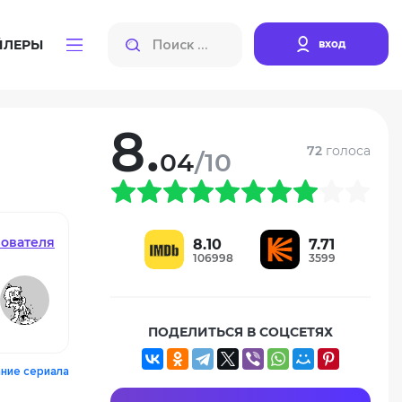
вход
ЙЛЕРЫ
8.
72
голоса
04
/10
зователя
8.10
7.71
106998
3599
ПОДЕЛИТЬСЯ В СОЦСЕТЯХ
ние сериала