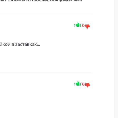
1
0
ой в заставках...
1
0