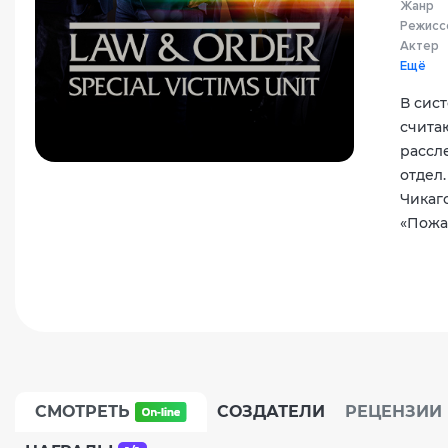
Жанр
Режисс
Актер
Ещё
В сис
счита
рассл
отдел
Чикаго
«Пожа
СМОТРЕТЬ
СОЗДАТЕЛИ
РЕЦЕНЗИИ