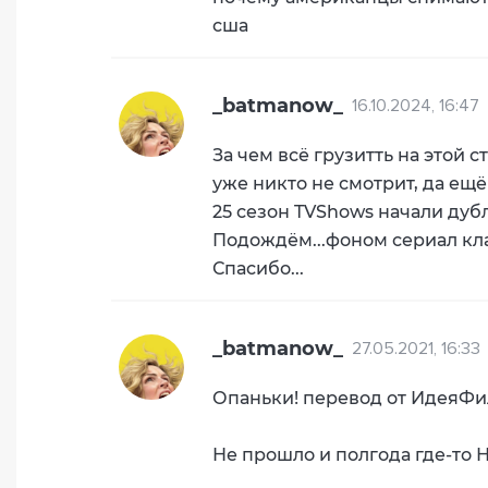
сша
_batmanow_
16.10.2024, 16:47
За чем всё грузитть на этой с
уже никто не смотрит, да ещё
25 сезон TVShows начали дуб
Подождём...фоном сериал кл
Спасибо...
_batmanow_
27.05.2021, 16:33
Опаньки! перевод от ИдеяФи
Не прошло и полгода где-то 