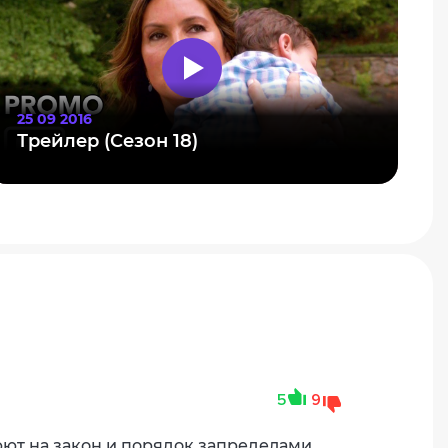
25 09 2016
Трейлер (Сезон 18)
5
9
юют на закон и порядок запределами