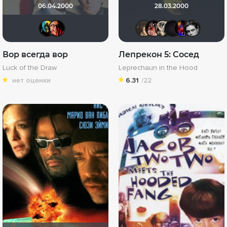
06.04.2000
28.03.2000
nemich
Максим@BadBoy
OlesyaSha
mike97
Чебу
CM
Вор всегда вор
Лепрекон 5: Сосед
Luck of the Draw
Leprechaun in the Hood
нет оценки
6.31
/22