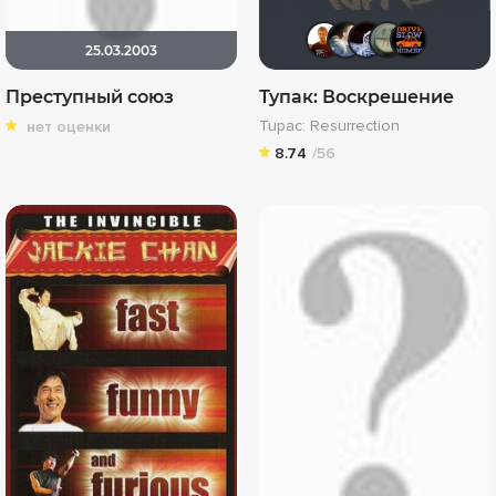
vova_fox_
draud
☆Sp
Z
25.03.2003
Преступный союз
Тупак: Воскрешение
Tupac: Resurrection
нет оценки
8.74
/56