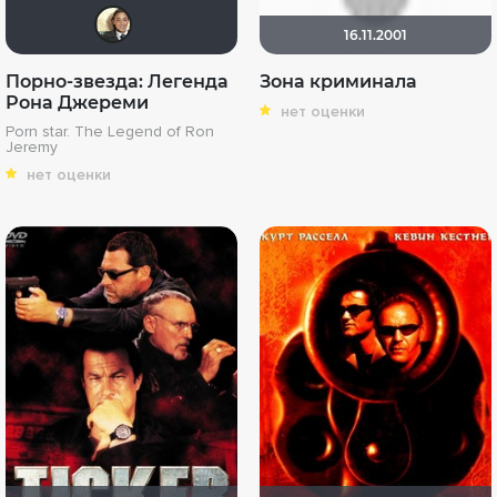
karmen1973
16.11.2001
Порно-звезда: Легенда
Зона криминала
Рона Джереми
нет оценки
Porn star. The Legend of Ron
Jeremy
нет оценки