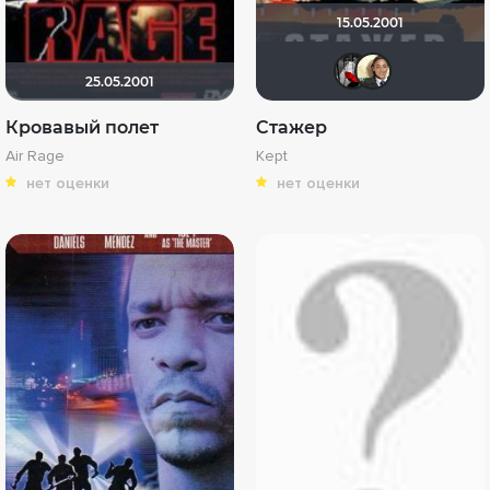
15.05.2001
Мышь
ka
25.05.2001
Кровавый полет
Стажер
Air Rage
Kept
нет оценки
нет оценки