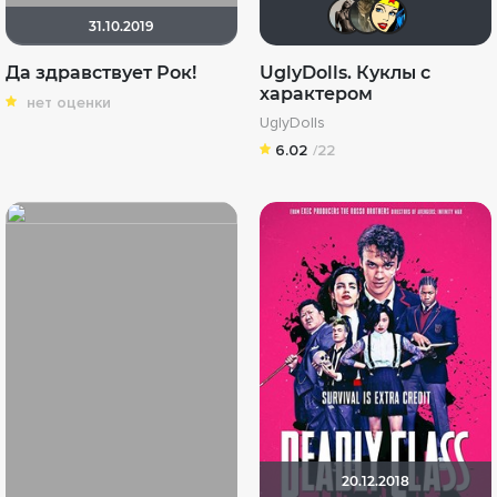
Magila
Sha
L
31.10.2019
Да здравствует Рок!
UglyDolls. Куклы с
характером
нет оценки
UglyDolls
6.02
/22
20.12.2018