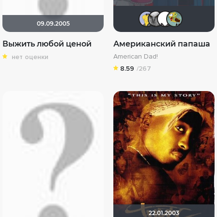
Mr Pean
xTwo
di
09.09.2005
Выжить любой ценой
Американский папаша
American Dad!
нет оценки
8.59
/267
22.01.2003