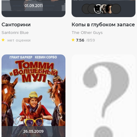
01.09.2011
Макс Бро
Schurik
Тара
Ma
Санторини
Копы в глубоком запасе
Santorini Blue
The Other Guys
нет оценки
7.56
/859
26.05.2009