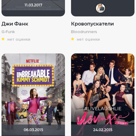
11.03.2017
Сер
Джи Фанк
Кровопускатели
G-Funk
Bloodrunners
нет оценки
нет оценки
06.03.2015
24.02.2015