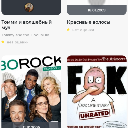
Лёльк@777
18.01.2009
Томми и волшебный
Красивые волосы
мул
нет оценки
Tommy and the Cool Mule
нет оценки
11.10.2006