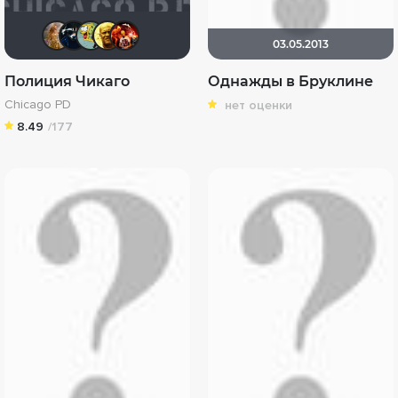
J.Cooper
PrimeTime
Xoi
San13Don
Александр Александрович
03.05.2013
Полиция Чикаго
Однажды в Бруклине
Chicago PD
нет оценки
8.49
/177