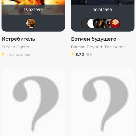
15.02.1999
10.01.1999
архимед65
Sensei1
Berny
M5SG
DE
Истребитель
Бэтмен будущего
Stealth Fighter
Batman Beyond: The Series
нет оценки
8.70
/56