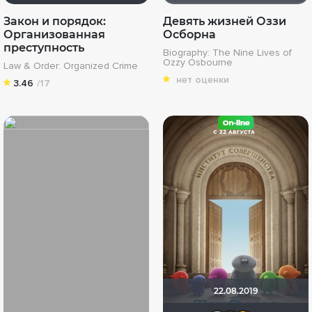
Закон и порядок:
Девять жизней Оззи
Организованная
Осборна
преступность
Biography: The Nine Lives of
Ozzy Osbourne
Law & Order: Organized Crime
нет оценки
3.46
/17
22.08.2019