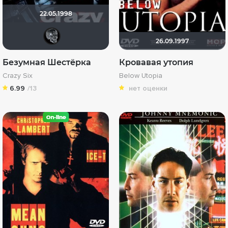
22.05.1998
Масяня777
26.09.1997
Безумная Шестёрка
Кровавая утопия
Crazy Six
Below Utopia
6.99
/13
нет оценки