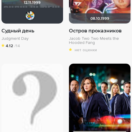
12.11.1999
Хельга44_46
08.10.1999
Судный день
Остров проказников
Judgment Day
Jacob Two Two Meets the
Hooded Fang
4.12
/14
нет оценки