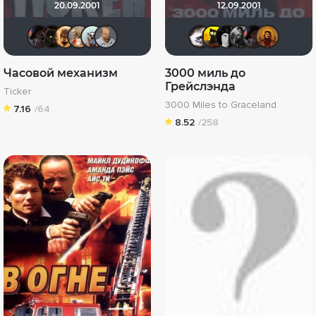
20.09.2001
12.09.2001
Kinoman541
polnyy_pesec
Leksus81
LexaHbI4
Fireball
zorg
Biker
галочка
grach
Th
Часовой механизм
3000 миль до
Грейслэнда
Ticker
3000 Miles to Graceland
7.16
/64
8.52
/258