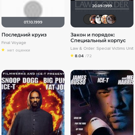
20.09.1999
IenKazam
Инна 
kse
М
07.10.1999
Последний круиз
Закон и порядок:
Специальный корпус
Final Voyage
Law & Order: Special Victims Unit
нет оценки
8.04
/72