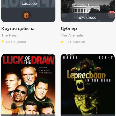
17.04.2000
ANDRAON
07.04.2000
Крутая добыча
Дублер
The Heist
The Alternate
нет оценки
нет оценки