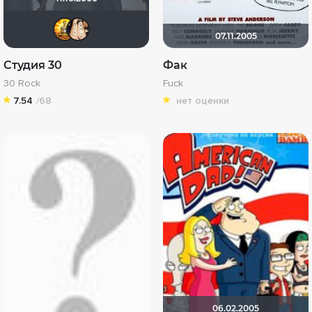
:) да прибудет Свет !
борис000
07.11.2005
Студия 30
Фак
30 Rock
Fuck
7.54
/68
нет оценки
06.02.2005