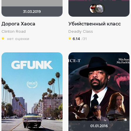
id773
Ро
31.03.2019
Дорога Хаоса
Убийственный класс
Clinton Road
Deadly Class
нет оценки
6.14
/31
01.01.2016