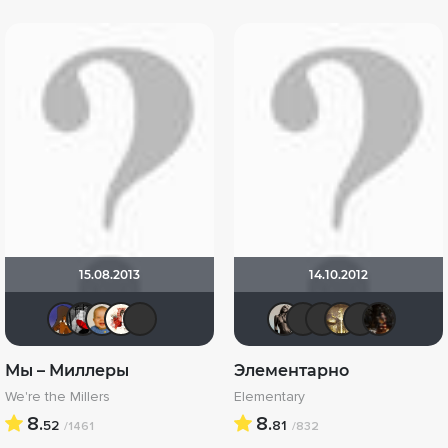
15.08.2013
14.10.2012
MakSon89
Мышь Белая
maxx2035
Виктория555
Schurikstein
Magila
Samain
Liams
Ga
Мы – Миллеры
Элементарно
We're the Millers
Elementary
8.
8.
52
81
/1461
/832