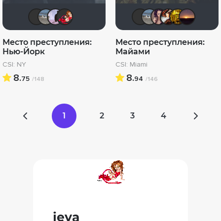
IenKazami
Pavel_D
B@ggi
jeya
IenKazami
Pavel_D
malik
Ka
Место преступления:
Место преступления:
Нью-Йорк
Майами
CSI: NY
CSI: Miami
8.
8.
75
94
/148
/146
1
2
3
4
jeya