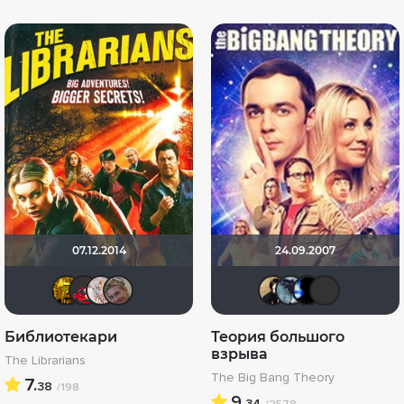
07.12.2014
24.09.2007
libertvs
jeya
Tika
Viktorija Danilevskaja
Natella
Тана
Ga
Библиотекари
Теория большого
взрыва
The Librarians
The Big Bang Theory
7.
38
/198
9.
34