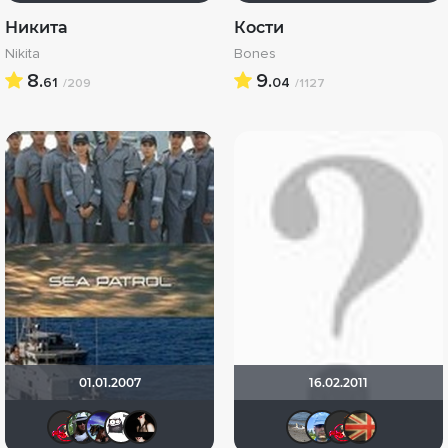
Никита
Кости
Nikita
Bones
8.
9.
61
04
/209
/1127
01.01.2007
16.02.2011
jeya
bozman88
Клеопатра 115
Маруся
Джокер
Pavel_D
Викт
jey