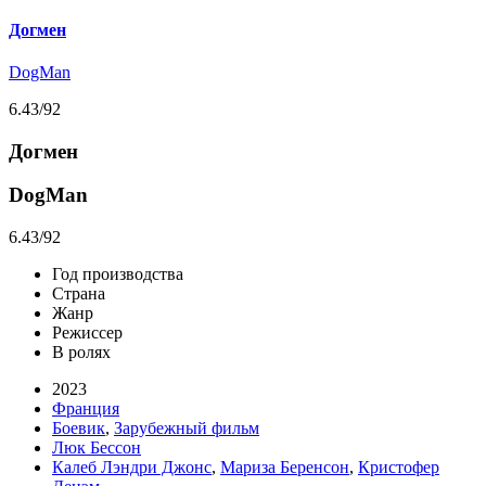
Догмен
DogMan
6.43
/92
Догмен
DogMan
6.43
/92
Год производства
Страна
Жанр
Режиссер
В ролях
2023
Франция
Боевик
,
Зарубежный фильм
Люк Бессон
Калеб Лэндри Джонс
,
Мариза Беренсон
,
Кристофер