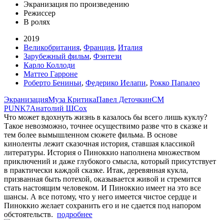
Экранизация по произведению
Режиссер
В ролях
2019
Великобритания
,
Франция
,
Италия
Зарубежный фильм
,
Фэнтези
Карло Коллоди
Маттео Гарроне
Роберто Бениньи
,
Федерико Иелапи
,
Рокко Папалео
Экранизация
Муза Критика
Павел Деточкин
CM
PUNK7
Анатолий Ш
Сох
Что может вдохнуть жизнь в казалось бы всего лишь куклу?
Такое невозможно, точнее осуществимо разве что в сказке и
тем более вымышленном сюжете фильма. В основе
киноленты лежит сказочная история, ставшая классикой
литературы. История о Пиноккио наполнена множеством
приключений и даже глубокого смысла, который присутствует
в практически каждой сказке. Итак, деревянная кукла,
призванная быть потехой, оказывается живой и стремится
стать настоящим человеком. И Пиноккио имеет на это все
шансы. А все потому, что у него имеется чистое сердце и
Пиноккио желает сохранить его и не сдается под напором
обстоятельств.
подробнее