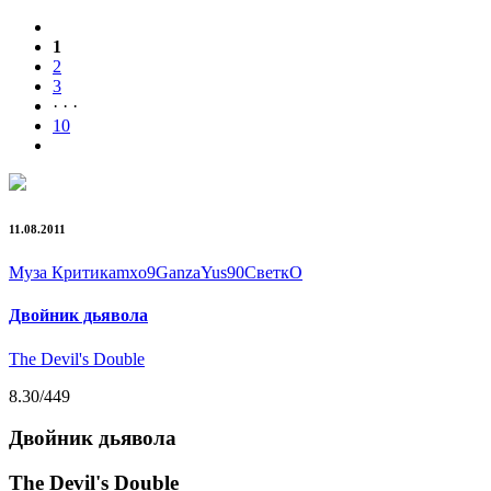
1
2
3
· · ·
10
11.08.2011
Муза Критика
mxo9
Ganza
Yus90
СветкО
Двойник дьявола
The Devil's Double
8.30
/449
Двойник дьявола
The Devil's Double