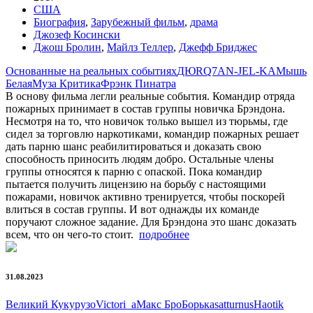
США
Биография
,
Зарубежный фильм
,
драма
Джозеф Косински
Джош Бролин
,
Майлз Теллер
,
Джефф Бриджес
Основанные на реальных событиях
ДЮ
RQ7
AN-JEL-KA
Мышь
Белая
Муза Критика
Фрэнк Пинатра
В основу фильма легли реальные события. Командир отряда
пожарных принимает в состав группы новичка Брэндона.
Несмотря на то, что новичок только вышел из тюрьмы, где
сидел за торговлю наркотиками, командир пожарных решает
дать парню шанс реабилитироваться и доказать свою
способность приносить людям добро. Остальные члены
группы относятся к парню с опаской. Пока командир
пытается получить лицензию на борьбу с настоящими
пожарами, новичок активно тренируется, чтобы поскорей
влиться в состав группы. И вот однажды их команде
поручают сложное задание. Для Брэндона это шанс доказать
всем, что он чего-то стоит.
подробнее
31.08.2023
Великий Кукурузо
Victori_a
Макс Бро
Борька
satturnus
Haotik