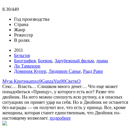
8.30
/449
Год производства
Страна
Жанр
Режиссер
В ролях
2011
Бельгия
Биография
,
Боевик
,
Зарубежный фильм
,
драма
Ли Тамахори
Доминик Купер
,
Людивин Санье
,
Раад Рави
Муза Критика
mxo9
Ganza
Yus90
СветкО
Секс… Власть… Слишком много денег… Что еще может
понадобиться «Принцу», у которого есть все? Разве что
двойник. На него можно спихнуть всю рутину, а в опасных
ситуациях он примет удар на себя. Но и Двойник не останется
без награды — он получит все, что есть у принца. Все, кроме
женщины, которая станет единственным, что Двойник по-
настоящему возжелает.
подробнее