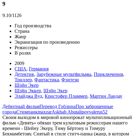
9
9.10
/1126
Год производства
Страна
Жанр
Экранизация по произведению
Режиссеры
В ролях
2009
США
,
Германия
Детектив
,
Зарубежные мультфильмы
,
Приключения
,
Триллер
,
Фантастика
,
Фэнтези
Шэйн Экер
Шэйн Эккер
,
Шэйн Экер
Элайджа Вуд
,
Кристофер Пламмер
,
Мартин Ландау
Дебютный фильм
Перевод Гоблина
Про заброшенные
города
Стимпанк
maxzar
Askhab Abutalipov
valerus52
Своим выходом в мировой кинопрокат мультипликационный
фильм «Девять» обязан трем культовым режиссерам нашего
времени - Шейну Экеру, Тиму Бёртону и Тимуру
Бекмамбетову. Снятый в стиле ститч-панка (жанр, в котором