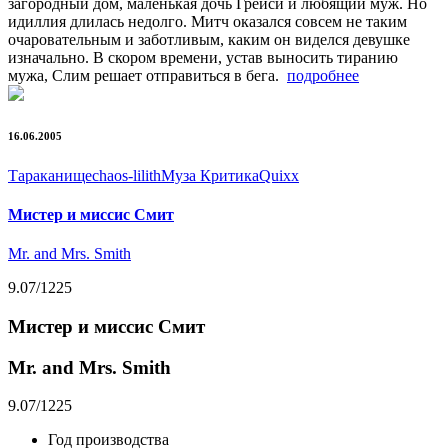
загородный дом, маленькая дочь Грейси и любящий муж. Но
идиллия длилась недолго. Митч оказался совсем не таким
очаровательным и заботливым, каким он виделся девушке
изначально. В скором времени, устав выносить тиранию
мужа, Слим решает отправиться в бега.
подробнее
16.06.2005
Тараканище
chaos-lilith
Муза Критика
Quixx
Мистер и миссис Смит
Mr. and Mrs. Smith
9.07
/1225
Мистер и миссис Смит
Mr. and Mrs. Smith
9.07
/1225
Год производства