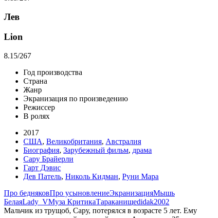
Лев
Lion
8.15
/267
Год производства
Страна
Жанр
Экранизация по произведению
Режиссер
В ролях
2017
США
,
Великобритания
,
Австралия
Биография
,
Зарубежный фильм
,
драма
Сару Брайерли
Гарт Дэвис
Дев Патель
,
Николь Кидман
,
Руни Мара
Про бедняков
Про усыновление
Экранизация
Мышь
Белая
Lady_V
Муза Критика
Тараканище
didak2002
Мальчик из трущоб, Сару, потерялся в возрасте 5 лет. Ему