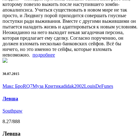
которому повезло выжить после наступившего зомби-
апокалипсиса. Учиться существовать в новом мире не так
просто, и Людвигу порой приходится совершать гнусные
поступки ради выживания. Вместе с другими выжившими он
пытается наладить жизнь и адаптироваться к новым условиям.
Неожиданно на него выходит некая загадочная персона,
которая предлагает ему сделку. Согласно поручению, он
должен взломать несколько банковских сейфов. Всё бы
ничего, но это именно те сейфы, которые взломать
невозможно.
подробнее
30.07.2015
Макс Бро
RQ7
Муза Критика
didak2002
LouisDeFunes
Левша
Southpaw
8.27
/888
Левша