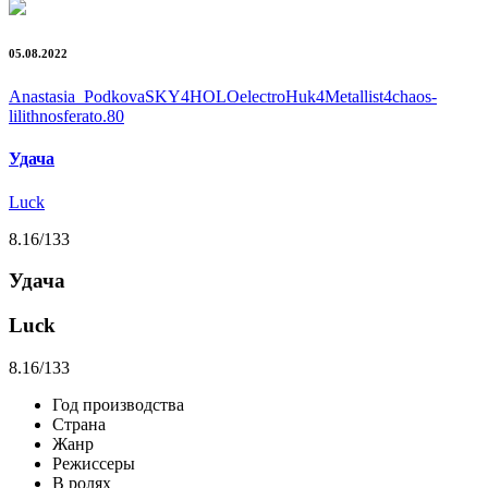
05.08.2022
Anastasia_Podkova
SKY4HOLO
electroHuk
4Metallist4
chaos-
lilith
nosferato.80
Удача
Luck
8.16
/133
Удача
Luck
8.16
/133
Год производства
Страна
Жанр
Режиссеры
В ролях