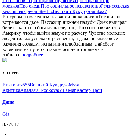
Про любовь
Про кораблекрушения
Про корабли
Про
моряков
Про океан
Про социальное неравенство
Режиссерская
версия
marsija
von Stierlitz
Великий Кукурузо
umka27
В первом и последнем плавании шикарного «Титаника»
встречаются двое. Пассажир нижней палубы Джек выиграл
билет в карты, а богатая наследница Роза отправляется в
Америку, чтобы выйти замуж по расчёту. Чувства молодых
людей только успевают расцвести, и даже не классовые
различия создадут испытания влюблённым, а айсберг,
вставший на пути считавшегося непотопляемым
лайнера.
подробнее
31.01.1998
Виктория555
Великий Кукурузо
Муза
Критика
Anastasia_Podkova
GuJaMan
Кастер Трой
Джиа
Gia
8.77
/317