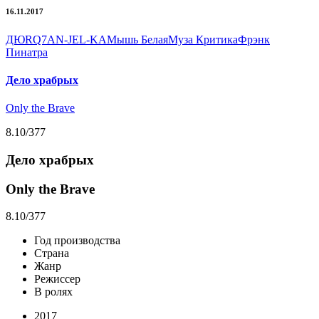
16.11.2017
ДЮ
RQ7
AN-JEL-KA
Мышь Белая
Муза Критика
Фрэнк
Пинатра
Дело храбрых
Only the Brave
8.10
/377
Дело храбрых
Only the Brave
8.10
/377
Год производства
Страна
Жанр
Режиссер
В ролях
2017