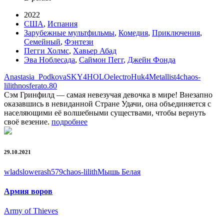
2022
США
,
Испания
Зарубежные мультфильмы
,
Комедия
,
Приключения
,
Семейный
,
Фэнтези
Пегги Холмс
,
Хавьер Абад
Эва Ноблесада
,
Саймон Пегг
,
Джейн Фонда
Anastasia_Podkova
SKY4HOLO
electroHuk
4Metallist4
chaos-
lilith
nosferato.80
Сэм Гринфилд — самая невезучая девочка в мире! Внезапно
оказавшись в невиданной Стране Удачи, она объединяется с
населяющими её волшебными существами, чтобы вернуть
своё везение.
подробнее
29.10.2021
wladslowe
rash579
chaos-lilith
Мышь Белая
Армия воров
Army of Thieves