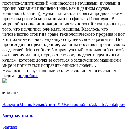
постапокалиптический мир населен игрушками, куклами и
прочей ожившей плюшевой или, как в данном случае,
холщовой братией), мультфильм стал первым продюсерским
проектом российского кинематографиста в Голливуде. В
мировой в гонке инновационных технологий люди дошли до
того, что научились оживлять машины. Казалось, что
человечество стоит на гране технологического прорыва и вот-
вот поднимется на следующую ступень своего развития. Но
происходит непредвиденное, машины восстают против своих
создателей. Мир гибнет. Умирая, ученый, открывший способ
оживления машин, передает свою душу девяти тряпичным
куклам, которые должны остаться в захваченном машинами
мире и попытаться исправить ошибки людей…
Неоднозначный, стильный фильм с сильным визуальным
рядом.
подробнее
09.08.2007
Валеpий
Мышь Белая
Анюта*-*
Виктория555
Askhab Abutalipov
Звездная пыль
Stardust