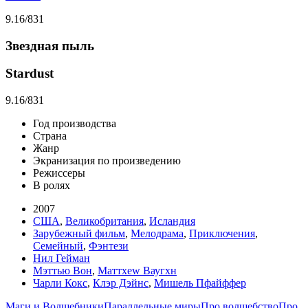
9.16
/831
Звездная пыль
Stardust
9.16
/831
Год производства
Страна
Жанр
Экранизация по произведению
Режиссеры
В ролях
2007
США
,
Великобритания
,
Исландия
Зарубежный фильм
,
Мелодрама
,
Приключения
,
Семейный
,
Фэнтези
Нил Гейман
Мэттью Вон
,
Маттхеw Ваугхн
Чарли Кокс
,
Клэр Дэйнс
,
Мишель Пфайффер
Маги и Волшебники
Параллельные миры
Про волшебство
Про