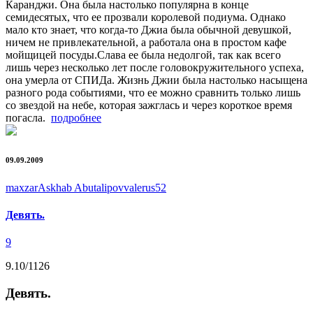
Каранджи. Она была настолько популярна в конце
семидесятых, что ее прозвали королевой подиума. Однако
мало кто знает, что когда-то Джиа была обычной девушкой,
ничем не привлекательной, а работала она в простом кафе
мойщицей посуды.Слава ее была недолгой, так как всего
лишь через несколько лет после головокружительного успеха,
она умерла от СПИДа. Жизнь Джии была настолько насыщена
разного рода событиями, что ее можно сравнить только лишь
со звездой на небе, которая зажглась и через короткое время
погасла.
подробнее
09.09.2009
maxzar
Askhab Abutalipov
valerus52
Девять.
9
9.10
/1126
Девять.