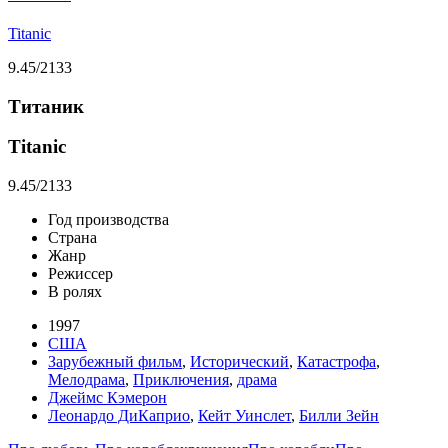
Titanic
9.45
/2133
Титаник
Titanic
9.45
/2133
Год производства
Страна
Жанр
Режиссер
В ролях
1997
США
Зарубежный фильм
,
Исторический
,
Катастрофа
,
Мелодрама
,
Приключения
,
драма
Джеймс Кэмерон
Леонардо ДиКаприо
,
Кейт Уинслет
,
Билли Зейн