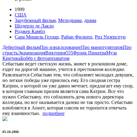
1999
США
Зарубежный фильм
,
Мелодрама
,
драма
Шодерло де Лакло
Роджер Камбл
Сара Мишель Геллар
,
Райан Филипп
,
Риз Уизерспун
Дебютный фильм
Про изнасилование
Про манипуляторов
Про
страсть
Экранизация
Виктория555
Фрэнк Пинатра
Муза
Критика
Бобёр с фотоаппаратом
Себастьян ведет светскую жизнь, живет в роскошном доме,
ездит на дорогой машине, учится в престижном колледже.
Развлекается Себастьян тем, что соблазняет молодых девушек,
но легкие победы уже приелись ему. Его сводная сестра
Катрин, о которой он уже давно мечтает, предлагает ему спор,
в котором главным призом является сама Катрин. Все что
нужно Себастьяну, это соблазнить дочь нового директора
колледжа, но все оказывается далеко не так просто. Себастьян
влюбляется в Аннет, которая совсем не торопится отвечать
ему взаимностью.
подробнее
05.10.2006