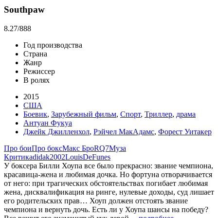
Southpaw
8.27
/888
Год производства
Страна
Жанр
Режиссер
В ролях
2015
США
Боевик
,
Зарубежный фильм
,
Спорт
,
Триллер
,
драма
Антуан Фукуа
Джейк Джилленхол
,
Рэйчел МакАдамс
,
Форест Уитакер
Про бои
Про бокс
Макс Бро
RQ7
Муза
Критика
didak2002
LouisDeFunes
У боксера Билли Хоупа все было прекрасно: звание чемпиона,
красавица-жена и любимая дочка. Но фортуна отворачивается
от него: при трагических обстоятельствах погибает любимая
жена, дисквалификация на ринге, нулевые доходы, суд лишает
его родительских прав… Хоуп должен отстоять звание
чемпиона и вернуть дочь. Есть ли у Хоупа шансы на победу?