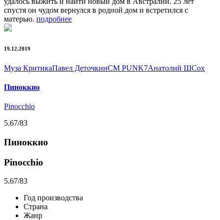
удалось выжить и найти новый дом в Австралии. 25 лет
спустя он чудом вернулся в родной дом и встретился с
матерью.
подробнее
19.12.2019
Муза Критика
Павел Деточкин
CM PUNK7
Анатолий Ш
Сох
Пиноккио
Pinocchio
5.67
/83
Пиноккио
Pinocchio
5.67
/83
Год производства
Страна
Жанр