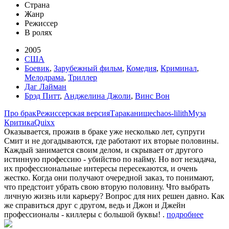
Страна
Жанр
Режиссер
В ролях
2005
США
Боевик
,
Зарубежный фильм
,
Комедия
,
Криминал
,
Мелодрама
,
Триллер
Даг Лайман
Брэд Питт
,
Анджелина Джоли
,
Винс Вон
Про брак
Режиссерская версия
Тараканище
chaos-lilith
Муза
Критика
Quixx
Оказывается, прожив в браке уже несколько лет, супруги
Смит и не догадываются, где работают их вторые половины.
Каждый занимается своим делом, и скрывает от другого
истинную профессию - убийство по найму. Но вот незадача,
их профессиональные интересы пересекаются, и очень
жестко. Когда они получают очередной заказ, то понимают,
что предстоит убрать свою вторую половину. Что выбрать
личную жизнь или карьеру? Вопрос для них решен давно. Как
же справиться друг с другом, ведь и Джон и Джейн
профессионалы - киллеры с большой буквы! .
подробнее