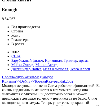
Enough
8.54
/267
Год производства
Страна
Жанр
Режиссеры
В ролях
2002
США
Зарубежный фильм
,
Криминал
,
Триллер
,
драма
Майкл Эптид
,
Майкл Аптед
Дженнифер Лопез
,
Билл Кэмпбелл
,
Тесса Аллен
Про тяжелую жизнь
Magila
Муза
Критика
>>DeNiS<<
Борька
Калура
didak2002
Молодая девушка по имени Слим работает официанткой. Ее
жизнь кардинально меняется в тот момент, когда она
знакомится с Митчем. Он достаточно богат и может
предложить девушке то, чего у нее никогда не было. Слим
выходит за него замуж. Теперь у нее есть прекрасный