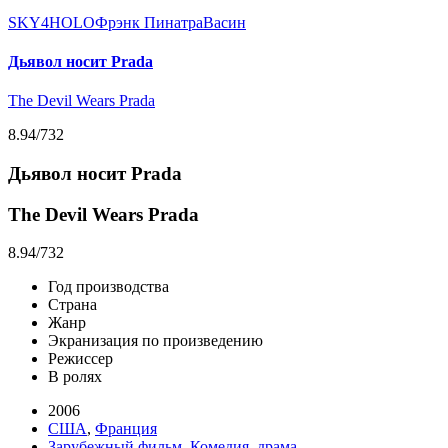
SKY4HOLO
Фрэнк Пинатра
Васин
Дьявол носит Prada
The Devil Wears Prada
8.94
/732
Дьявол носит Prada
The Devil Wears Prada
8.94
/732
Год производства
Страна
Жанр
Экранизация по произведению
Режиссер
В ролях
2006
США
,
Франция
Зарубежный фильм
,
Комедия
,
драма