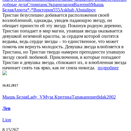
добрые дела
Стимпанк
Экранизация
Валеpий
Мышь
Белая
Анюта*-*
Виктория555
Askhab Abutalipov
Тристан безуспешно добивается расположения своей
возлюбленной, однажды, увидев падающую звезду, он
обещает принести ей эту звезду. Покинув родную деревню,
Тристан попадает в мир магии, упавшая звезда оказывается
девушкой неземной красоты, за сердцем которой охотятся
ведьмы, ведь сердце звезды – то единственное, что может
помочь им вернуть молодость. Девушка звезда влюбляется в
Тристана, но Тристан твердо намерен преподнести упавшую
звезду своей любимой. Приключения, в которые попадают
Тристан и девушка звезда, сближают их, и влюбленная звезда
начинает сиять так ярко, как не сияла никогда.
подробнее
16.02.2017
Мышь Белая
Lady_V
Муза Критика
Тараканище
didak2002
Лев
Lion
8.15
/267