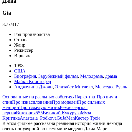
Джиа
Gia
8.77
/317
Год производства
Страна
Жанр
Режиссер
В ролях
1998
США
Биография
,
Зарубежный фильм
,
Мелодрама
,
драма
Майкл Кристофер
Анджелина Джоли
,
Элизабет Митчелл
,
Мерседес Руэль
Основанные на реальных событиях
Наркотики
Про вич и
спид
Про изнасилование
Про моделей
Про сильных
женщин
Про тяжелую жизнь
Режиссерская
версия
Виктория555
Великий Кукурузо
Муза
Критика
Anastasia_Podkova
GuJaMan
Кастер Трой
В этом фильме рассказана реальная история жизни некогда
очень популярной во всем мире модели Джиа Мари