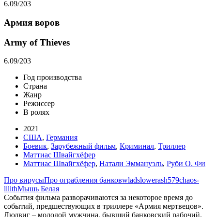
6.09
/203
Армия воров
Army of Thieves
6.09
/203
Год производства
Страна
Жанр
Режиссер
В ролях
2021
США
,
Германия
Боевик
,
Зарубежный фильм
,
Криминал
,
Триллер
Маттиас Швайгхёфер
Маттиас Швайгхёфер
,
Натали Эммануэль
,
Руби О. Фи
Про вирусы
Про ограбления банков
wladslowe
rash579
chaos-
lilith
Мышь Белая
События фильма разворачиваются за некоторое время до
событий, предшествующих в триллере «Армия мертвецов».
Людвиг – молодой мужчина, бывший банковский рабочий,