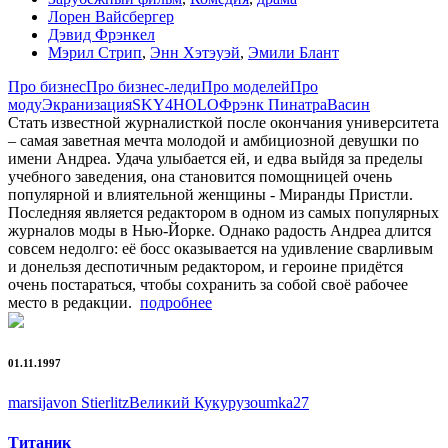
Лорен Вайсбергер
Дэвид Фрэнкел
Мэрил Стрип
,
Энн Хэтэуэй
,
Эмили Блант
Про бизнес
Про бизнес-леди
Про моделей
Про
моду
Экранизация
SKY4HOLO
Фрэнк Пинатра
Васин
Стать известной журналисткой после окончания университета
– самая заветная мечта молодой и амбициозной девушки по
имени Андреа. Удача улыбается ей, и едва выйдя за пределы
учебного заведения, она становится помощницей очень
популярной и влиятельной женщины - Миранды Пристли.
Последняя является редактором в одном из самых популярных
журналов моды в Нью-Йорке. Однако радость Андреа длится
совсем недолго: её босс оказывается на удивление сварливым
и донельзя деспотичным редактором, и героине придётся
очень постараться, чтобы сохранить за собой своё рабочее
место в редакции.
подробнее
01.11.1997
marsija
von Stierlitz
Великий Кукурузо
umka27
Титаник