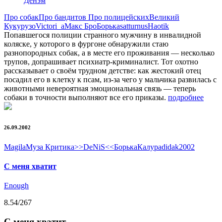
Денэм
Про собак
Про бандитов
Про полицейских
Великий
Кукурузо
Victori_a
Макс Бро
Борька
satturnus
Haotik
Попавшегося полиции странного мужчину в инвалидной
коляске, у которого в фургоне обнаружили стаю
разнопородных собак, а в месте его проживания — несколько
трупов, допрашивает психиатр-криминалист. Тот охотно
рассказывает о своём трудном детстве: как жестокий отец
посадил его в клетку к псам, из-за чего у мальчика развилась с
животными невероятная эмоциональная связь — теперь
собаки в точности выполняют все его приказы.
подробнее
26.09.2002
Magila
Муза Критика
>>DeNiS<<
Борька
Калура
didak2002
С меня хватит
Enough
8.54
/267
С меня хватит