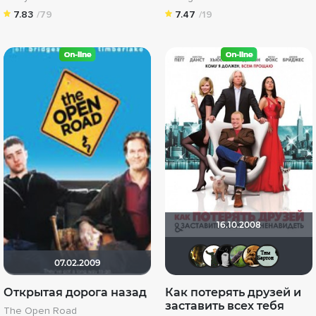
7.83
/79
7.47
/19
16.10.2008
id9342010
Maggot
grach
Бо
07.02.2009
Открытая дорога назад
Как потерять друзей и
заставить всех тебя
The Open Road