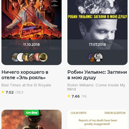
11.10.2018
17.07.2018
Анюта*-*
Equitable
Борька
Макс365
Hurricane Gabrielle
vadim7791
Maks
fo
Ничего хорошего в
Робин Уильямс: Загляни
отеле «Эль рояль»
в мою душу
Bad Times at the El Royale
Robin Williams: Come Inside My
Mind
7.02
/363
7.46
/16