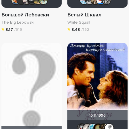
Большой Лебовски
Белый Шквал
The Big Lebowski
White Squall
8.17
/515
8.48
/152
15.11.1996
Мышь Бел
Рижанк
spirt
Ni