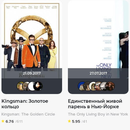
21.09.2017
27.07.2017
Борька
Vladimir Samsonov
Berny
sem1980
didak2002
OlesyaS
Yurid
sab
Kingsman: Золотое
Единственный живой
кольцо
парень в Нью-Йорке
Kingsman: The Golden Circle
The Only Living Boy in New York
6.76
/611
5.95
/41