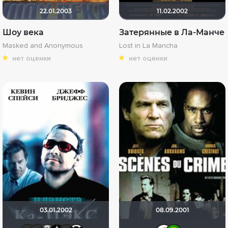
22.01.2003
11.02.2002
Шоу века
Затерянные в Ла-Манче
Masked and Anonymous
Lost in La Mancha
нет оценки
нет оценки
03.01.2002
08.09.2001