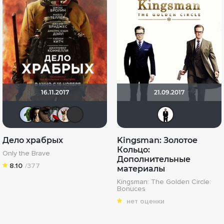
16.11.2017
21.09.2017
ДЮ
RQ7
AN-JEL-KA
Мышь Белая
Муза Критика
Фрэнк Пинатра
isla
Дело храбрых
Kingsman: Золотое
Кольцо:
Only the Brave
Дополнительные
8.10
/377
материалы
Kingsman: The Golden Circle:
Bonuces
нет оценки