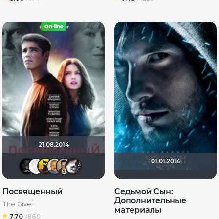
21.08.2014
01.01.2014
xrockx
Equitable
галочка
maxx2035
Кастер Трой
Biker
Посвященный
Седьмой Сын:
Дополнительные
The Giver
материалы
7.70
/860