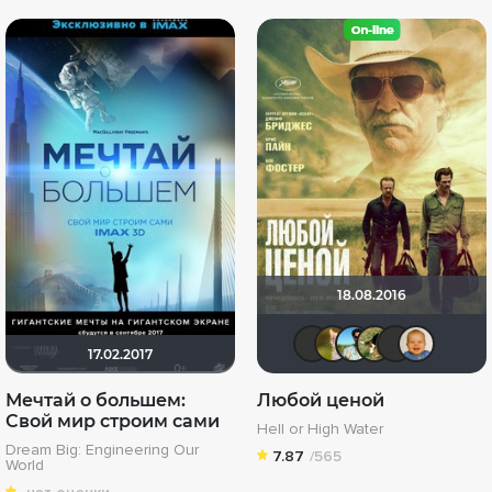
18.08.2016
Фрэнк Пи
Мя-ха-х
bayb
An
17.02.2017
Мечтай о большем:
Любой ценой
Свой мир строим сами
Hell or High Water
Dream Big: Engineering Our
7.87
/565
World