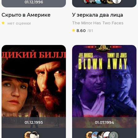
01.12.1996
Скрыто в Америке
У зеркала два лица
The Mirror Has Two Faces
нет оценки
8.60
/81
01.12.1995
01.07.1994
Leksus81
Двести ворон
Leksus81
Андρе
dra
В