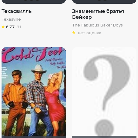
Техасвилль
Знаменитые братья
Бейкер
Texasville
The Fabulous Baker Boys
6.77
/11
нет оценки