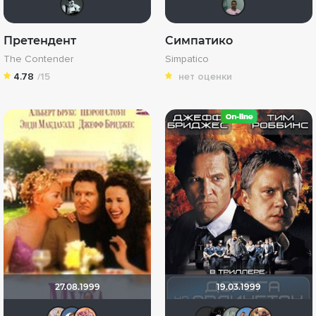
Претендент
Симпатико
The Contender
Simpatico
4.78
/15
нет оценки
27.08.1999
19.03.1999
Tika
ilmuravey
vinozavr
Maleva55
grachi
Tara
А