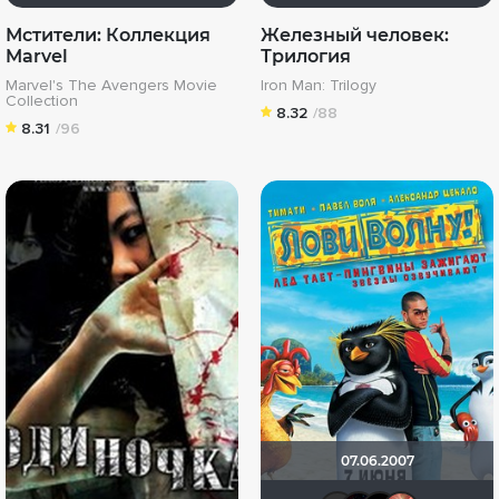
Мстители: Коллекция
Железный человек:
Marvel
Трилогия
Marvel's The Avengers Movie
Iron Man: Trilogy
Collection
8.32
/88
8.31
/96
07.06.2007