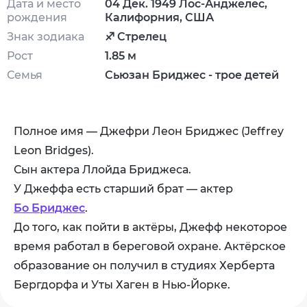
Дата и место
04 Дек. 1949 Лос-Анджелес,
рождения
Калифорния, США
Знак зодиака
♐ Стрелец
Рост
1.85 м
Семья
Сьюзан Бриджес - трое детей
Полное имя — Джефри Леон Бриджес (Jeffrey
Leon Bridges).
Сын актера Ллойда Бриджеса.
У Джеффа есть старший брат — актер
Бо Бриджес
.
До того, как пойти в актёры, Джефф некоторое
время работал в береговой охране. Актёрское
образование он получил в студиях Херберта
Бергдорфа и Уты Хаген в Нью-Йорке.