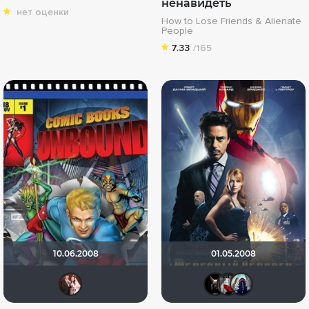
ненавидеть
нет оценки
How to Lose Friends & Alienate
People
7.33
/165
10.06.2008
01.05.2008
id176296158
loki86
Мыш
u