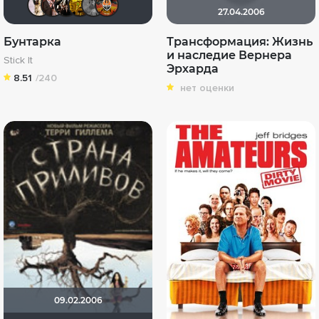
27.04.2006
Бунтарка
Трансформация: Жизнь
и наследие Вернера
Stick It
Эрхарда
8.51
/240
нет оценки
09.02.2006