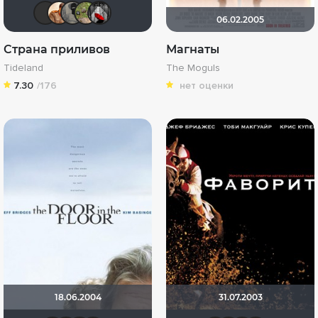
Фрэнк Пинатра
СССРовец!!!!
Великий Кукурузо
xelga7421
Мышь Белая
06.02.2005
Страна приливов
Магнаты
Tideland
The Moguls
7.30
/176
нет оценки
18.06.2004
31.07.2003