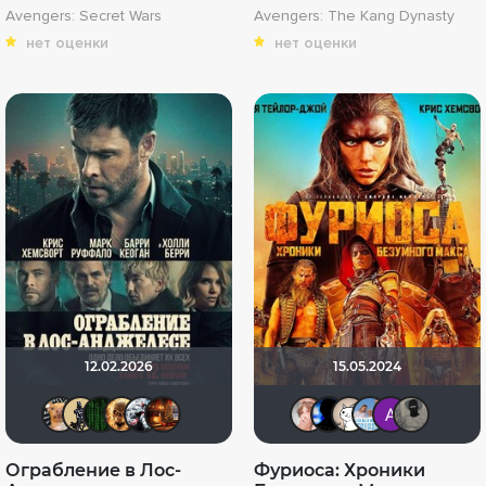
Avengers: Secret Wars
Avengers: The Kang Dynasty
нет оценки
нет оценки
12.02.2026
15.05.2024
DumbMoron
Derbish
Matrix
Leksus81
Kot123RUS
Макс Бро
reyzeld
Galiaph
Этис
Ан
Ограбление в Лос-
Фуриоса: Хроники