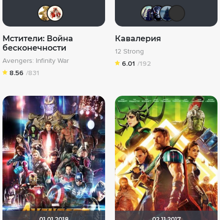
666ил
Виктория555
umka27
Rino 
id
Мстители: Война
Кавалерия
бесконечности
12 Strong
Avengers: Infinity War
6.01
/192
8.56
/831
01.01.2018
02.11.2017