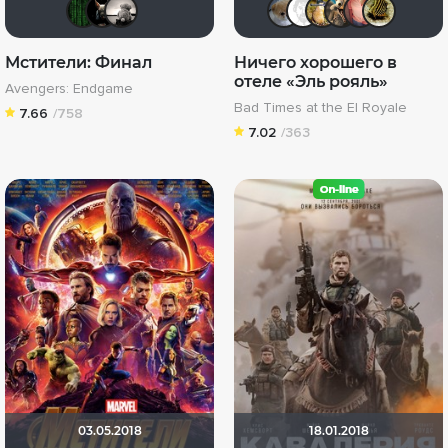
Matrix
loki86
Рижанка
Анюта*-*
Equitab
Борь
Ма
Мстители: Финал
Ничего хорошего в
отеле «Эль рояль»
Avengers: Endgame
Bad Times at the El Royale
7.66
/758
7.02
/363
03.05.2018
18.01.2018