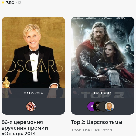
7.50
/12
03.03.2014
07.11.2013
Iriska_201388
Анатол
loki8
Ма
86-я церемония
Тор 2: Царство тьмы
вручения премии
Thor: The Dark World
«Оскар» 2014