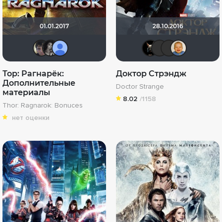
01.01.2017
28.10.2016
Askhab Abutalipov
Вадим Острадчук
Александра Степанец
loki86
chaos-
li
Тор: Рагнарёк:
Доктор Стрэндж
Дополнительные
Doctor Strange
материалы
8.02
/1158
Thor: Ragnarok: Bonuces
нет оценки