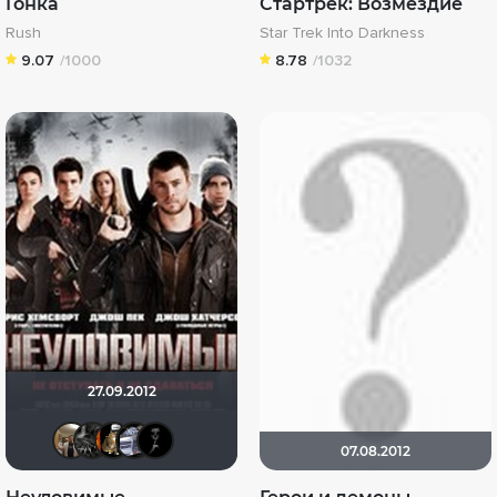
Гонка
Стартрек: Возмездие
Rush
Star Trek Into Darkness
9.07
/1000
8.78
/1032
27.09.2012
Vladimir Samsonov
demonshadow
Ryder187
iv.msk
BADSMILE
07.08.2012