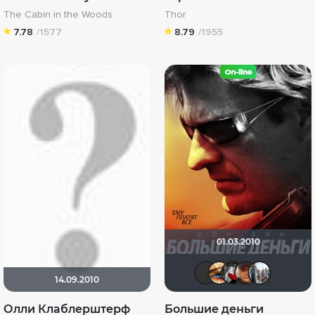
The Cabin in the Woods
Thor
7.78
/1577
8.79
/1955
01.03.2010
роландо
Наташ
Мыш
A
14.09.2010
Олли Клаблерштерф
Большие деньги