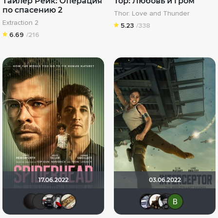
Тайлер Рейк: Операция
Тор: Любовь и гром
по спасению 2
Thor: Love and Thunder
Extraction 2
5.23
/338
6.69
/216
17.06.2022
03.06.2022
V@dyan
Vitallikkz
za_toboy_uzhe_vyehali
Мышь Белая
-Putnik-
iv.msk
Step
Че