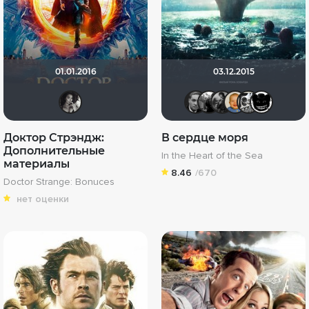
01.01.2016
03.12.2015
Вадим Острадчук
von Stierlit
Фокс М
The G
ma
Доктор Стрэндж:
В сердце моря
Дополнительные
In the Heart of the Sea
материалы
8.46
/670
Doctor Strange: Bonuces
нет оценки