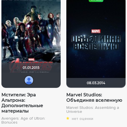
01.01.2015
Александра Степанец
08.03.2014
Мстители: Эра
Marvel Studios:
Альтрона:
Объединяя вселенную
Дополнительные
Marvel Studios: Assembling a
материалы
Universe
Avengers: Age of Ultron:
нет оценки
Bonuces