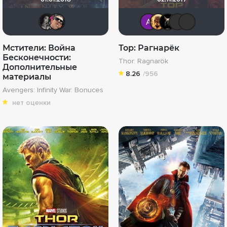
Вадим Острадчук
TrashDLO
Анатоли
Leksus
loki
М
Мстители: Война
Тор: Рагнарёк
Бесконечности:
Thor: Ragnarök
Дополнительные
8.26
/956
материалы
Avengers: Infinity War: Bonuces
нет оценки