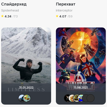
Спайдерхед
Перехват
Spiderhead
Interceptor
4.34
/73
4.07
/59
31.01.2022
11.08.2021
mudrii
Xoi
loki86
koval_o
vadi
Вa