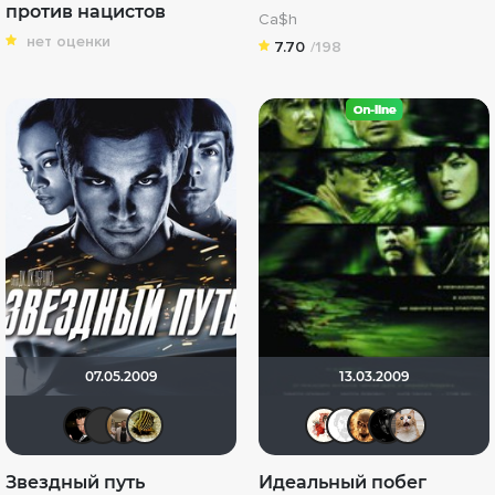
против нацистов
Ca$h
нет оценки
7.70
/198
07.05.2009
13.03.2009
Бог любви
LouisDeFunes
Vladimir Samsonov
vadim7791
Виктори
Equita
Leks
L
Звездный путь
Идеальный побег