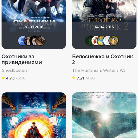
28.07.2016
14.04.2016
Alexandr BOG
Ничоси
>>DeNiS<<
serge113
Matrix
Викто
SKY
E
Охотники за
Белоснежка и Охотник
привидениями
2
Ghostbusters
The Huntsman: Winter's War
4.73
/696
7.21
/456