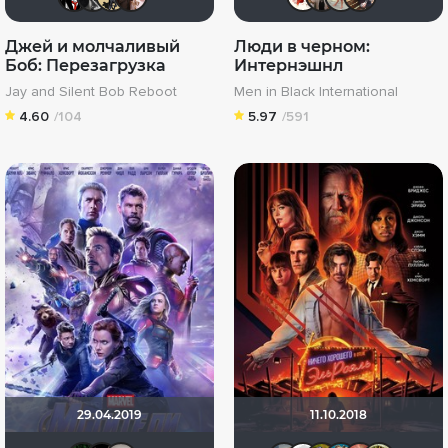
Джей и молчаливый
Люди в черном:
Боб: Перезагрузка
Интернэшнл
Jay and Silent Bob Reboot
Men in Black International
4.60
/104
5.97
/591
29.04.2019
11.10.2018