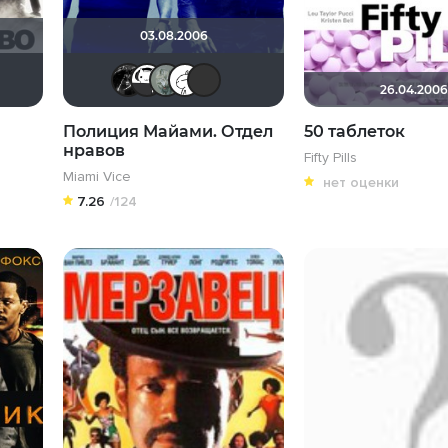
03.08.2006
г любви
Борька
Rolands Svalbis
Ничоси
Depressed
Regbi Finch
Taras_7777
darkleech
Эши Слэши
26.04.200
Полиция Майами. Отдел
50 таблеток
нравов
Fifty Pills
Miami Vice
нет оценки
7.26
/124