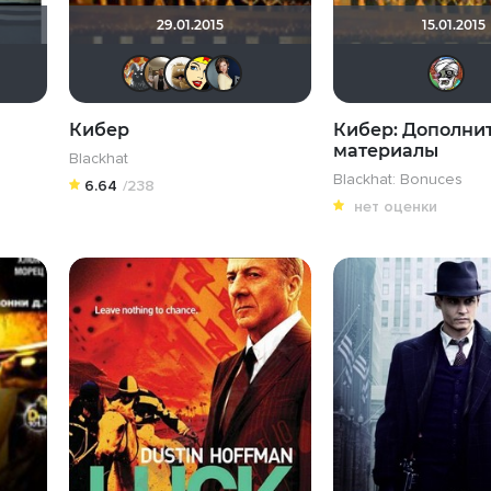
29.01.2015
15.01.2015
Мышь Белая
Великий Кукурузо
Васин
Афоня Дурко
Vladimir Samsonov
Mitya_75
Li_Winchester
Anastasia_Podkova
Кибер
Кибер: Дополни
материалы
Blackhat
Blackhat: Bonuces
6.64
/238
нет оценки