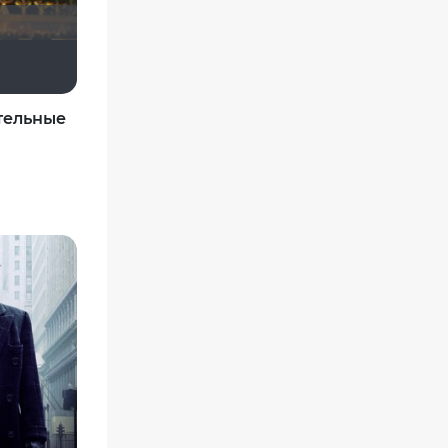
matvey2009
тельные