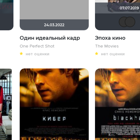
07.07.2019
valdizas
jet-andy
24.03.2022
Один идеальный кадр
Эпоха кино
One Perfect Shot
The Movies
нет оценки
нет оценки