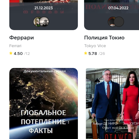
21.12.2023
07.04.2022
wladslowe
Рижанка
Феррари
Полиция Токио
Ferrari
Tokyo Vice
4.50
/12
5.78
/26