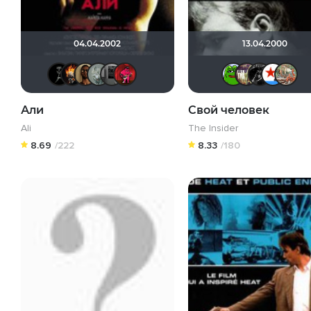
04.04.2002
13.04.2000
BADSMILE
DeoniSG85
Mad_Max
Taras_7777
Чехонте
ostrovski1
Кин
R
Али
Свой человек
Ali
The Insider
8.69
/222
8.33
/180