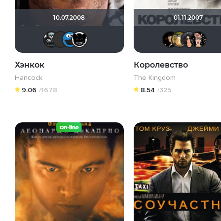
10.07.2008
01.11.2007
Gnus2k
chaos-lilith
poma24
Тараканище
Бо
Хэнкок
Королевство
Hancock
The Kingdom
9.06
/1678
8.54
/325