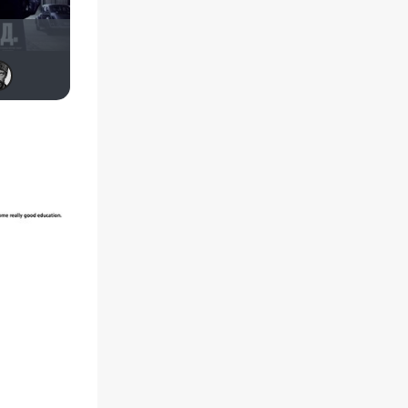
Макс Бро
галочка
Чехонте
Sergey Nalivayko
Чепаев