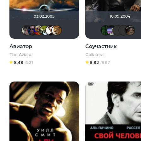
03.02.2005
16.09.2004
Askhab Abutalipov
shtryh
struk84
leshemu
Helpful & Pleasant
murik147
Mat
Авиатор
Соучастник
The Aviator
Collateral
8.49
/521
8.82
/687