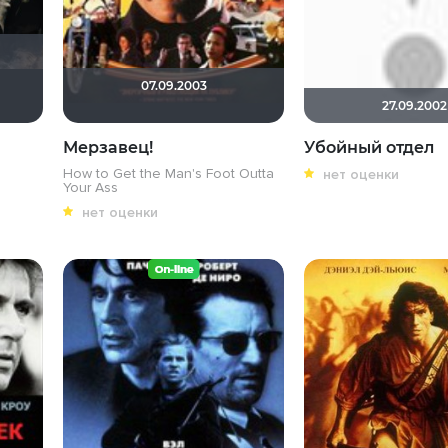
07.09.2003
rix
Доктор Верховцев
Андρей
Макс Бро
Олегастан
27.09.2002
Мерзавец!
Убойный отдел
How to Get the Man's Foot Outta
нет оценки
Your Ass
нет оценки