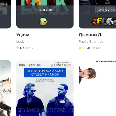
01.01.2011
23.07.2009
ка
adimir Samsonov
LEX7YOK
Ничоси
Mad_Max
Ƙeʍȃƞ
neizvestnyy
Удача
Джонни Д.
Luck
Public Enemies
6.10
/16
8.60
/1148