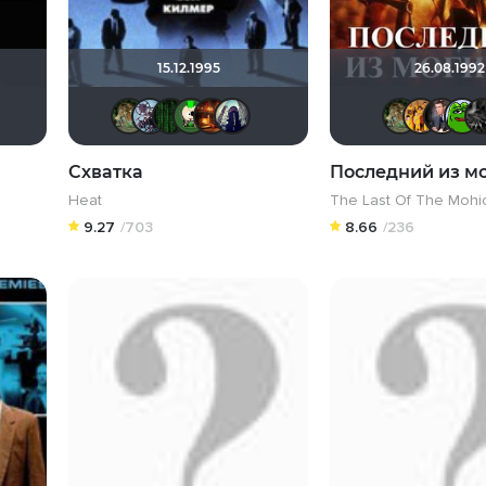
15.12.1995
26.08.1992
охавчик
usobit
Depressed
Игорь Белов
ArtiRush
denissd
бухгалтерр007
Matrix
ХромЪ
Макс Бро
umka27
Схватка
Последний из м
Heat
The Last Of The Mohi
9.27
/703
8.66
/236