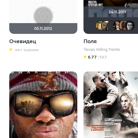
24.11.2011
Борь
Vl
05.11.2012
Очевидец
Поля
Texas Killing Fields
нет оценки
6.77
/183