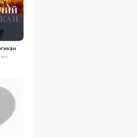
denissd
BIZZY
GerMaN2019
Кинохавчик
demonshadow
огикан
cans