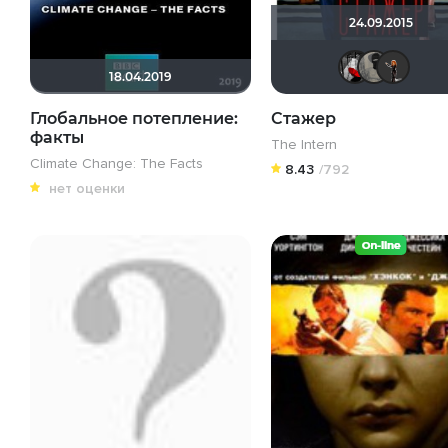
24.09.2015
18.04.2019
Глобальное потепление:
Стажер
факты
The Intern
Climate Change: The Facts
8.43
/792
нет оценки