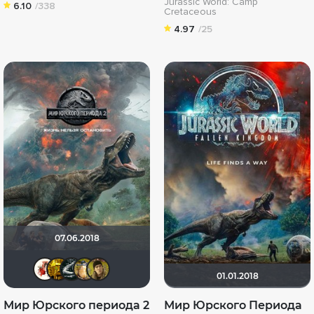
Jurassic World: Camp
6.10
/338
Cretaceous
4.97
/25
07.06.2018
Виктория555
libertvs
Большой любитель кино
Борька
electroHuk
01.01.2018
Мир Юрского периода 2
Мир Юрского Периода