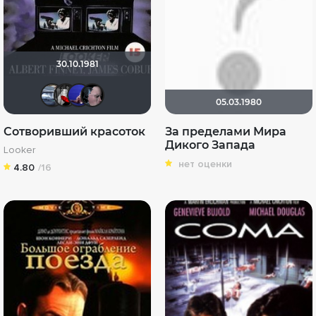
30.10.1981
renovatio
Мышь Белая
linara122
iromzes
05.03.1980
Сотворивший красоток
За пределами Мира
Дикого Запада
Looker
нет оценки
4.80
/16