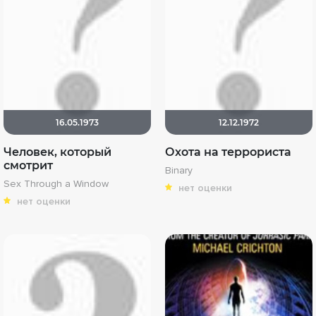
16.05.1973
12.12.1972
Человек, который
Охота на террориста
смотрит
Binary
Sex Through a Window
нет оценки
нет оценки