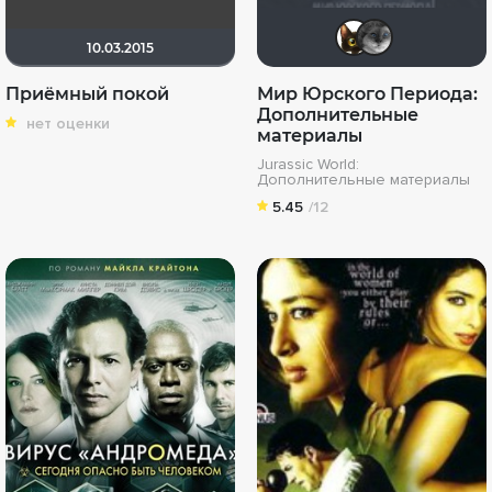
Zanoz
Ph
10.03.2015
Приёмный покой
Мир Юрского Периода:
Дополнительные
нет оценки
материалы
Jurassic World:
Дополнительные материалы
5.45
/12