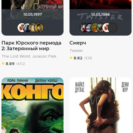
10.05.1997
10.05.1996
Виктория555
umka27
Борька
electroHuk
Мышь Бел
iv.msk
now y
Ол
Парк Юрского периода
Смерч
2: Затерянный мир
Twister
The Lost World: Jurassic Park
8.82
/336
8.89
/402