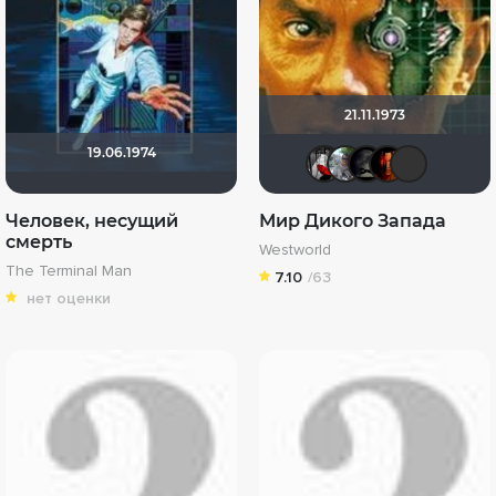
21.11.1973
19.06.1974
Мышь Бе
bor317
xroc
M
Человек, несущий
Мир Дикого Запада
смерть
Westworld
The Terminal Man
7.10
/63
нет оценки