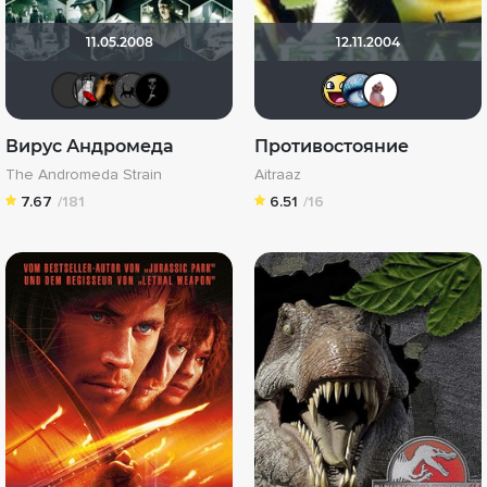
11.05.2008
12.11.2004
chaos-lilith
Мышь Белая
DENISru
Эсэзи
BADSMILE
Евгеш
Lusi
Ю
Вирус Андромеда
Противостояние
The Andromeda Strain
Aitraaz
7.67
/181
6.51
/16