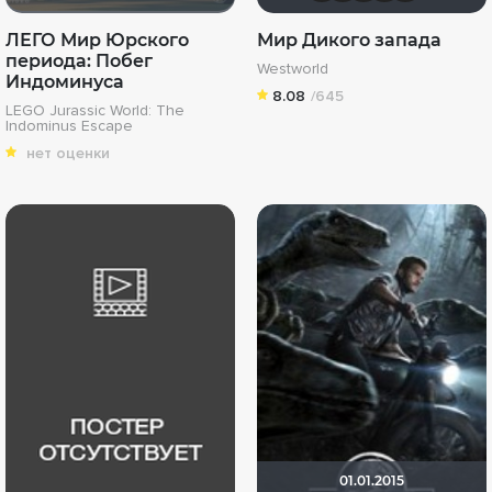
ЛЕГО Мир Юрского
Мир Дикого запада
периода: Побег
Westworld
Индоминуса
8.08
/645
LEGO Jurassic World: The
Indominus Escape
нет оценки
01.01.2015