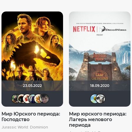
23.05.2022
18.09.2020
Олег Владимирович
Haotik
Виктория555
umka27
koval_olga
Askhab Abutalipov
serge
As
Мир Юрского периода:
Мир юрского периода:
Господство
Лагерь мелового
периода
Jurassic World: Dominion