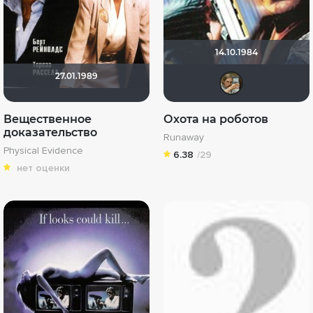
14.10.1984
27.01.1989
d7d
Вещественное
Охота на роботов
доказательство
Runaway
Physical Evidence
6.38
/29
нет оценки