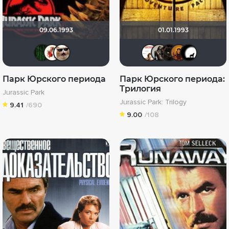
09.06.1993
01.01.1993
Matrix
Виктория555
ozman
МЕНТАЛ
Magila
pol
T
Парк Юрского периода
Парк Юрского периода:
Трилогия
Jurassic Park
Jurassic Park: Trilogy
9.41
/690
9.00
/108