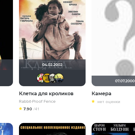
04.02.2002
vidwebb
Someone.
архимед65
Мышь Белая
Varvar888
борис бакуменко
Альберт Игнатий
LANIDA
Сладкий виноград из
07.07.2000
Клетка для кроликов
Камера
Rabbit-Proof Fence
нет оценки
7.90
/41