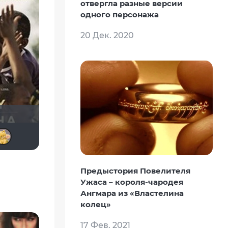
отвергла разные версии
одного персонажа
20 Дек. 2020
xelga7421
Alex Smith 21
Soul-Life
Doremi
TatianaChe
Алина28
Предыстория Повелителя
Ужаса – короля-чародея
Ангмара из «Властелина
колец»
17 Фев. 2021