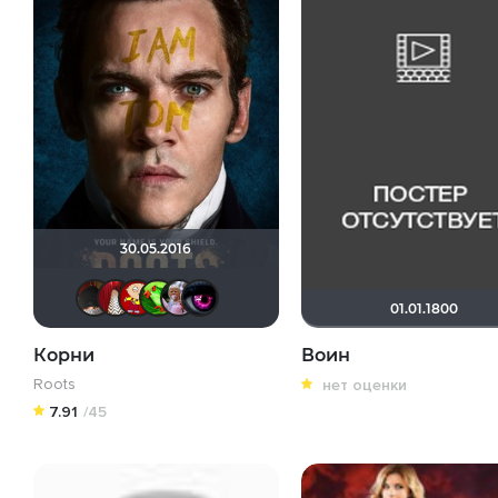
30.05.2016
valdizas
LauraP
Makcimka
Soverato
Someone.
Nadipo
01.01.1800
Корни
Воин
Roots
нет оценки
7.91
/45