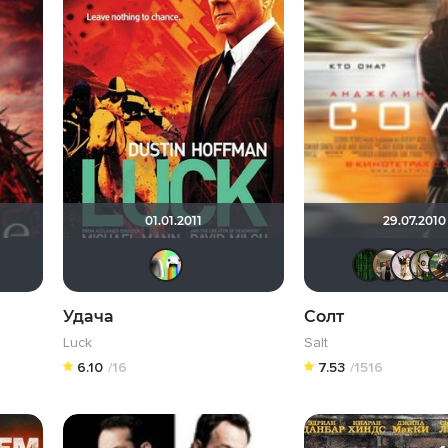
01.01.2011
29.07.2010
enKazami
id410120900
Psychedelic Soul
neizvestnyy
Удача
Солт
Luck
Salt
6.10
/16
7.53
/1516