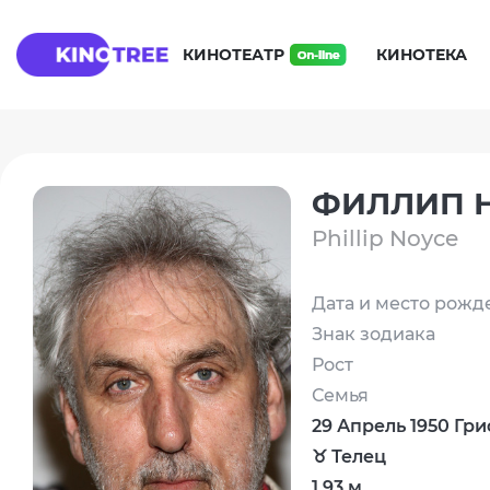
КИНОТЕАТР
КИНОТЕКА
ФИЛЛИП 
Phillip Noyce
Дата и место рожд
Знак зодиака
Рост
Семья
29 Апрель 1950 Гр
♉ Телец
1.93 м