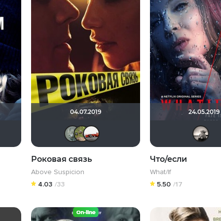
04.07.2019
24.05.2019
дρей
Наташа Фил
Мышь Белая
id1565860
AlexKane19
Taras_7777
xelga7421
Виктор Валентинович
Роковая связь
Что/если
Above Suspicion
What/If
4.03
/33
5.50
/17