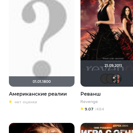
21.09.2011
I
01.01.1800
Американские реалии
Реванш
Revenge
нет оценки
9.07
/484