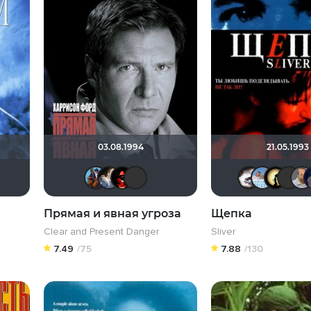
03.08.1994
21.05.1993
_Winchester
Fireball
Ganza
Dmitry Swed
!!!Screamer!!!
draude
Серж
19Soldier78
Прямая и явная угроза
Щепка
Clear and Present Danger
Sliver
7.49
/75
7.88
/130