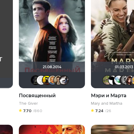
21.08.2014
01.03.2013
xrockx
Equitable
галочка
maxx2035
Кастер Трой
Biker
Посвященный
Мэри и Марта
The Giver
Mary and Martha
7.70
/860
7.24
/26