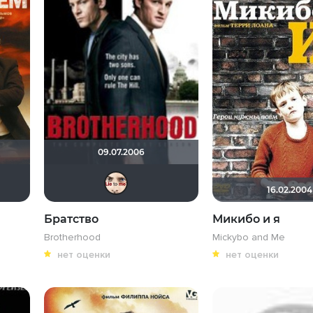
09.07.2006
лиХ
ZOYBERG
Игорь Белов
Алина28
natali04f
YOU J
16.02.2004
Братство
Микибо и я
Brotherhood
Mickybo and Me
нет оценки
нет оценки