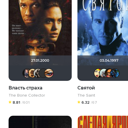
27.01.2000
03.04.1997
GerMaN2019
Leksus81
Magila
Дымыч-Пешеходец
Наташа Фил
Li
Власть страха
Святой
The Bone Collector
The Saint
8.81
/601
6.32
/67