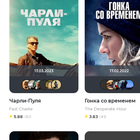
17.03.2023
17.02.2022
Leksus81
Рижанка
NameNameName
brusell
Борька
Derbish
Ан
Чарли-Пуля
Гонка со временем
Fast Charlie
The Desperate Hour
5.88
/83
3.83
/49