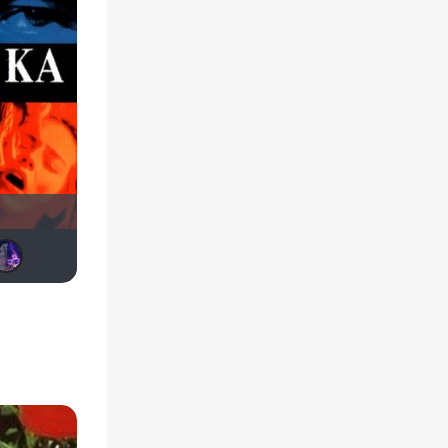
Biker
Андρей
NinelSOL
Юрий.21.87
zorg
amsteltrigun