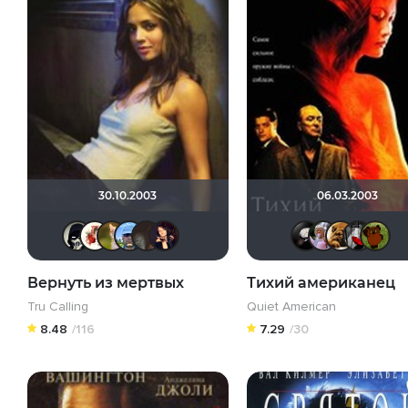
30.10.2003
06.03.2003
OFFERRON
Виктория555
Мя-ха-хау!
Виктор Red
sarra27
id7347889
Da
Вернуть из мертвых
Тихий американец
Tru Calling
Quiet American
8.48
/116
7.29
/30