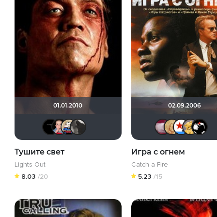
01.01.2010
02.09.2006
aaazzz
АСПИРИН
grv11
Brodyaga
нат
Тушите свет
Игра с огнем
Lights Out
Catch a Fire
8.03
/20
5.23
/15