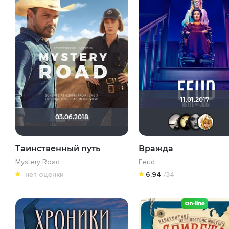
11.01.2017
03.06.2018
Р
Таинственный путь
Вражда
Mystery Road
Feud
нет оценки
6.94
/34