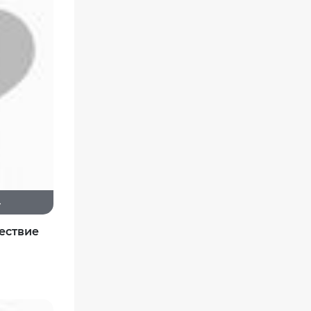
4
ествие