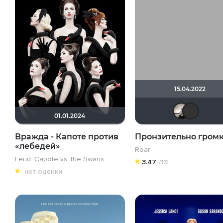
15.04.2022
01.01.2024
Вражда - Капоте против
Пронзительно гром
«лебедей»
Roar
Feud: Capote vs. the Swans
3.47
/13
нет оценки