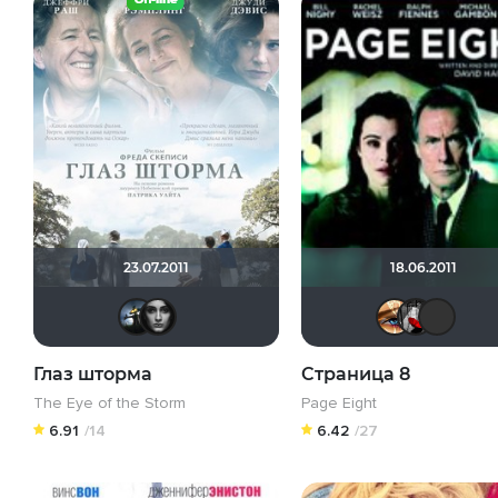
23.07.2011
18.06.2011
spinelage
Помни Мои Макароны
Глаз шторма
Cтраница 8
The Eye of the Storm
Page Eight
6.91
/14
6.42
/27