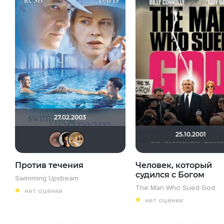
27.02.2003
25.10.2001
Natalini
банзай
Критиканша
Против течения
Человек, который
судился с Богом
Swimming Upstream
The Man Who Sued God
нет оценки
нет оценки