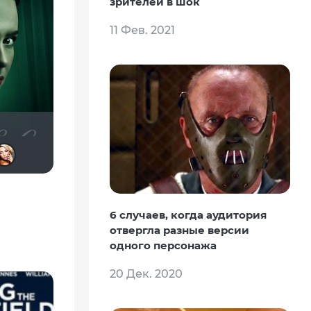
зрителей в шок
11 Фев. 2021
Haotik
Кастер Трой
zuzik
koval_olga
Mr. Casper
Victori_a
6 случаев, когда аудитория
отвергла разные версии
одного персонажа
20 Дек. 2020