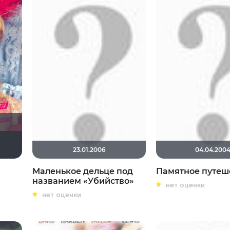
ь Белая
dak2002
krissifat
Лена Кучак
Soverato
Derbish
23.01.2006
04.04.200
Маленькое дельце под
Памятное путеш
названием «Убийство»
нет оценки
нет оценки