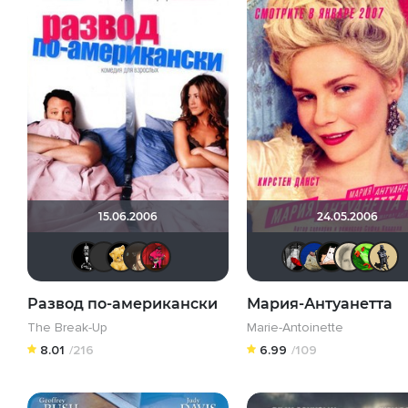
15.06.2006
24.05.2006
Jack123
Владислав Кошель
Алина28
OlesyaShat
ostrovski1
Мыш
di
Развод по-американски
Мария-Антуанетта
The Break-Up
Marie-Antoinette
8.01
/216
6.99
/109