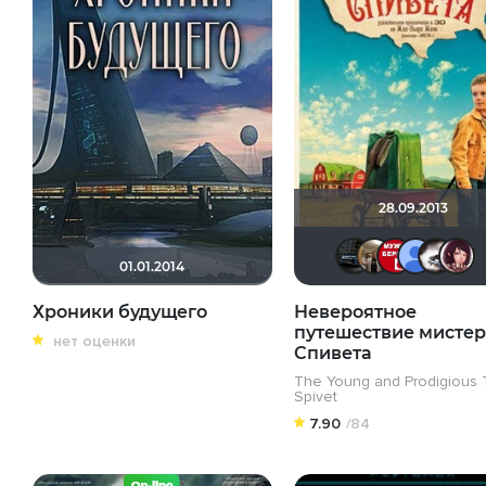
28.09.2013
Алек
Vl
01.01.2014
Хроники будущего
Невероятное
путешествие мистер
нет оценки
Спивета
The Young and Prodigious T
Spivet
7.90
/84