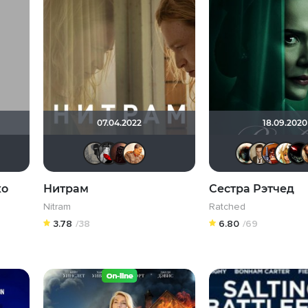
07.04.2022
18.09.2020
Рижанка
KokO
Великий Кукурузо
Мышь Белая
Эрсель
СССРовец!!!!
ко
Нитрам
Сестра Рэтчед
Nitram
Ratched
3.78
/38
6.80
/69