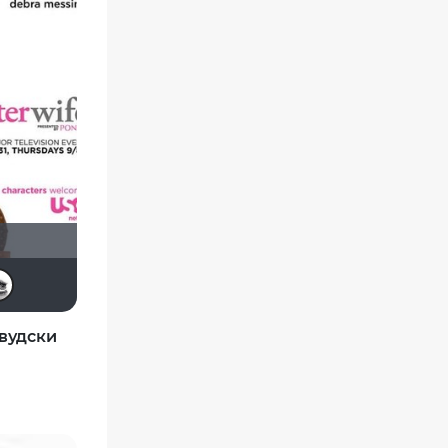
Royal Girl
Lana2013
stasay2003
Tika
gusarenok
вудски