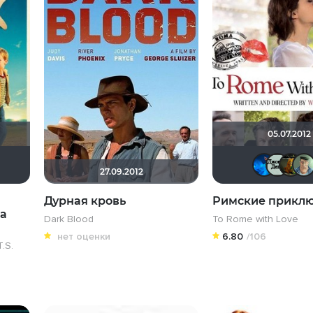
05.07.2012
сей 30107
adimir Samsonov
Валерьянка
Alexandr BOG
Biker
Аникея
27.09.2012
Дурная кровь
Римские прикл
а
Dark Blood
To Rome with Love
нет оценки
6.80
/106
.S.