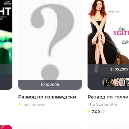
31.05.2007
Наташа Фил
Мышь Белая
19Soldier78
10.10.2008
Развод по-голливудски
Развод по-голли
The Starter Wife
нет оценки
7.00
/21