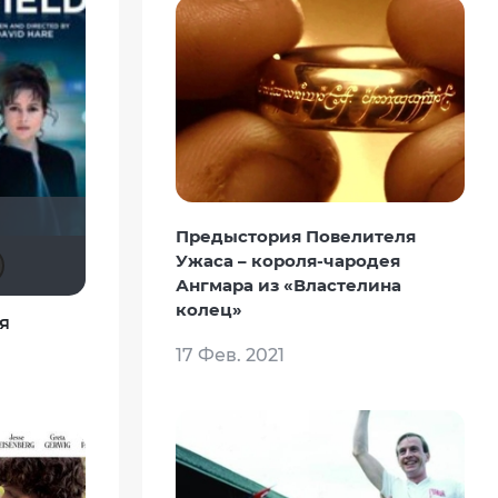
Предыстория Повелителя
Рижанка
Julia75
Кукарямба
19Soldier78
Ужаса – короля-чародея
Ангмара из «Властелина
колец»
я
17 Фев. 2021