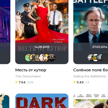
14.09.2015
27.03.2014
ижанка
NinelSOL
Помни Мои Макароны
koval_olga
NataLia
Derbish
Gautama Buddha
Via ad inferos
Li_Winchester
Kashtan
Месть от кутюр
Солёное поле бо
The Dressmaker
Salting the Battlefield
7.64
/235
5.49
/13