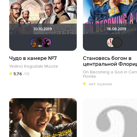
10.10.2019
16.08.2019
MakSon89
valdizas
dana100
Чудо в камере №7
Становясь богом в
центральной Флори
Yedinci Kogustaki Mucize
On Becoming a God in Cent
5.76
/10
Florida
нет оценки