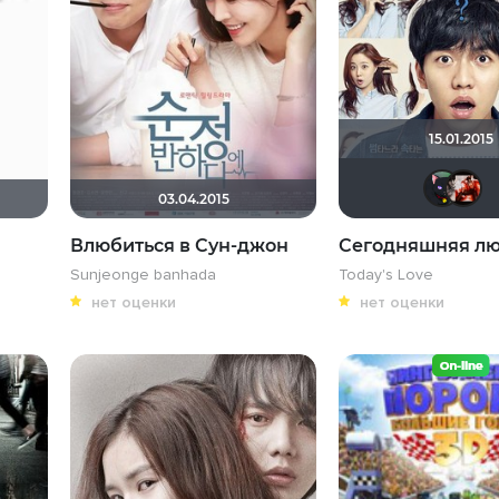
15.01.2015
03.04.2015
Влюбиться в Сун-джон
Сегодняшняя л
Sunjeonge banhada
Today's Love
нет оценки
нет оценки