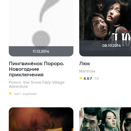
08.10.2014
11.12.2014
Пингвинёнок Пороро.
Люк
Новогодние
Manhole
приключения
4.67
/18
Pororo, the Snow Fairy Village
Adventure
нет оценки