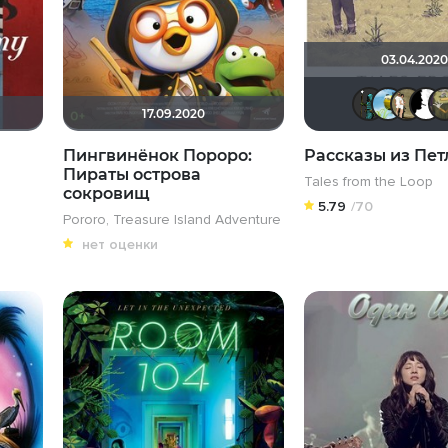
03.04.2020
17.09.2020
Пингвинёнок Пороро:
Рассказы из Пет
Пираты острова
Tales from the Loop
сокровищ
5.79
/70
Pororo, Treasure Island Adventure
нет оценки