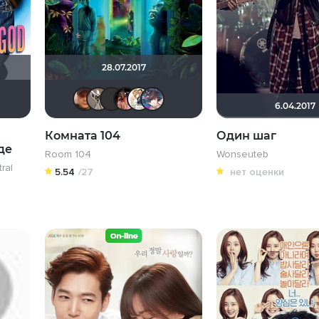
28.07.2017
Hooliganko
Mr Peanutbutter
Alex686
fainik12
Mr Peanutbutter
mike9797
Сергей Лисицкий
RokuRou
6.04.2017
Комната 104
Один шаг
де
Room 104
Wonseuteb
ral
5.54
/27
нет оценки