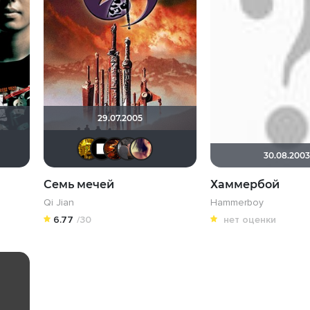
29.07.2005
ةشاهيثرقشى
libertvs
solfreeman
Ночной
karmen1973
Niki_all
30.08.2003
Семь мечей
Хаммербой
Qi Jian
Hammerboy
6.77
/30
нет оценки