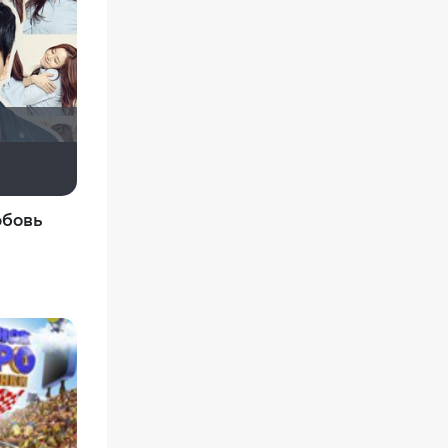
katt-ya
assya
юбовь