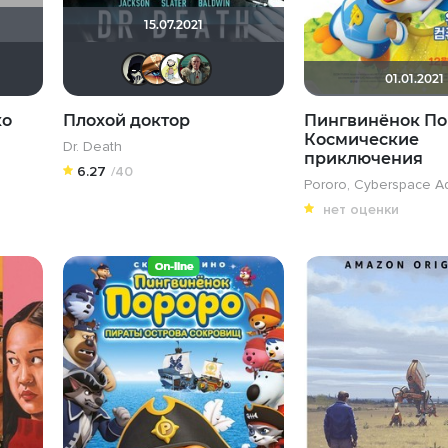
15.07.2021
Рижанка
KokO
OFFERRON
Наташа Фил
ditch
Slartibartfast
01.01.2021
ко
Плохой доктор
Пингвинёнок По
Космические
Dr. Death
приключения
6.27
/40
Pororo, Cyberspace A
нет оценки