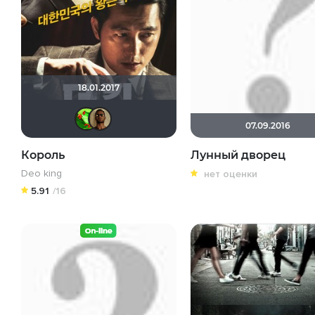
18.01.2017
Soverato
Mad_Max
07.09.2016
Король
Лунный дворец
Deo king
нет оценки
5.91
/16