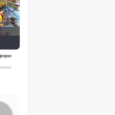
kama45
роро:
venture