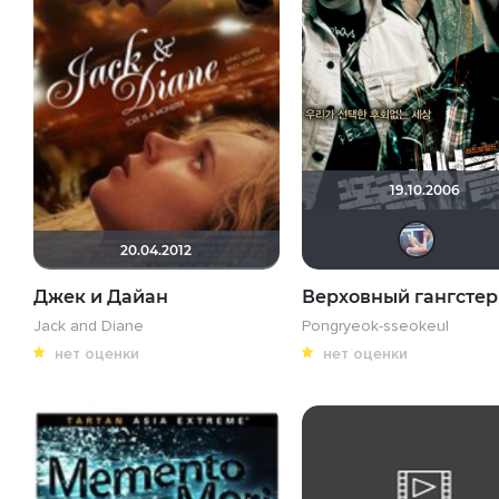
19.10.2006
20.04.2012
Джек и Дайан
Верховный гангстер
Jack and Diane
Pongryeok-sseokeul
нет оценки
нет оценки