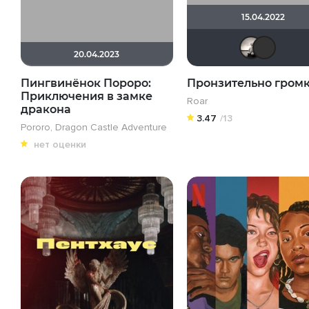
15.04.2022
20.04.2023
Пингвинёнок Пороро:
Пронзительно гром
Приключения в замке
Roar
дракона
3.47
/13
Pororo, Dragon Castle Adventure
нет оценки