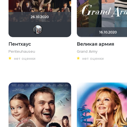
26.10.2020
id95924809
16.10.2020
Пентхаус
Великая армия
Penteuhauseu
Grand Army
нет оценки
нет оценки