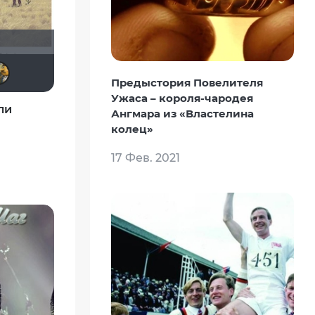
Eternal
sergey_irk
gugazd
DONENS
Пиноккио
Предыстория Повелителя
Ужаса – короля-чародея
ли
Ангмара из «Властелина
колец»
17 Фев. 2021