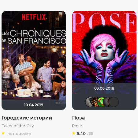
03.06.2018
Великий 
hinja2
Sove
D
10.04.2019
Городские истории
Поза
Tales of the City
Pose
нет оценки
6.40
/35