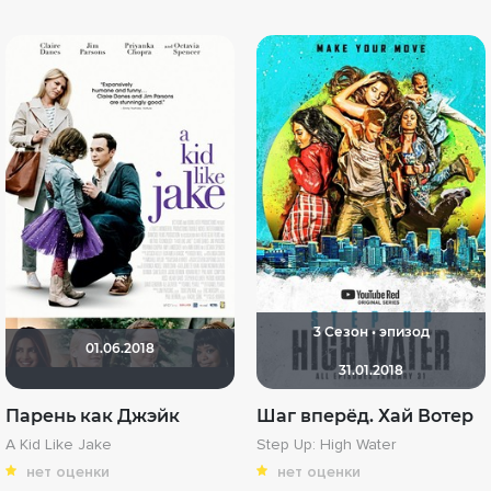
3 Сезон • эпизод
01.06.2018
31.01.2018
Парень как Джэйк
Шаг вперёд. Хай Вотер
A Kid Like Jake
Step Up: High Water
нет оценки
нет оценки