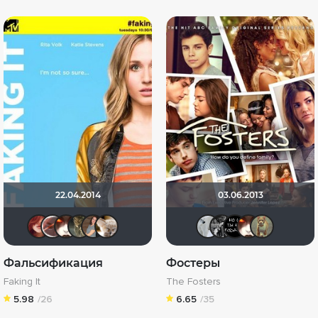
22.04.2014
03.06.2013
IVY
temperanse
Юнипиструм
Shad Tkhom
id15623221
vinip
id355286
Ahan
Ave
Ю
Фальсификация
Фостеры
Faking It
The Fosters
5.98
/26
6.65
/35