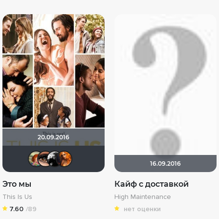
20.09.2016
vesnuschka
Зайка3000
Gi_Ju
Inga_inga
16.09.2016
Это мы
Кайф с доставкой
This Is Us
High Maintenance
7.60
/89
нет оценки