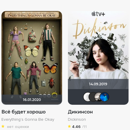
14.09.2019
pozor-f
itsme
Ри
16.01.2020
Всё будет хорошо
Дикинсон
Everything's Gonna Be Okay
Dickinson
нет оценки
4.46
/11