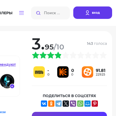
вход
ЙЛЕРЫ
3.
143
голоса
95
/10
мендуют
-
0
91.81
0
0
22925
6
ПОДЕЛИТЬСЯ В СОЦСЕТЯХ
ези