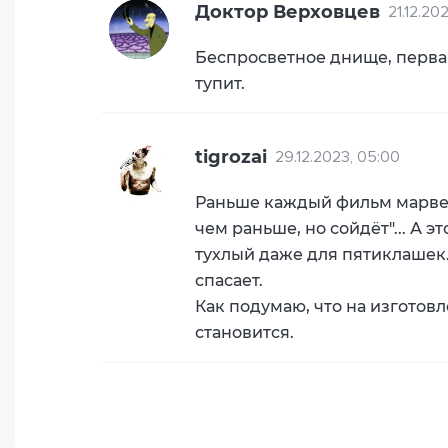
Доктор Верховцев
21.12.20
Беспросветное днище, первая
тупит.
tigrozai
29.12.2023, 05:00
Раньше каждый фильм марвел 
чем раньше, но сойдёт"... А 
тухлый даже для пятиклашек.
спасает.
Как подумаю, что на изготов
становится.