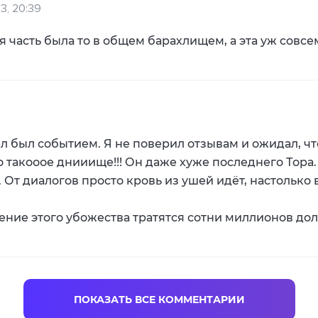
23, 20:39
 часть была то в общем барахлищем, а эта уж совсем
был событием. Я не поверил отзывам и ожидал, что
это такооое днииище!!! Он даже хуже последнего Тора
 От диалогов просто кровь из ушей идёт, настолько 
ление этого убожества тратятся сотни миллионов до
ПОКАЗАТЬ ВСЕ КОММЕНТАРИИ