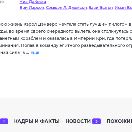
ер
Ниа ДаКоста
Бри Ларсон
Сэмюэл Л. Джексон
Зави Эштон
Иман В
,
,
,
Зави Эштон
Тейона Паррис
Пак Со-джун
Зенобия Ш
,
,
,
Мохан Капур
Саагар Шайх
,
вою жизнь Кэрол Дэнверс мечтала стать лучшим пилотом в
ды, во время своего очередного вылета, она столкнулась с
анетным кораблем и оказалась в Империи Кри, где потеря
минания. Попав в команду элитного разведывательного от
ная сила" в …
Ещё
КАДРЫ И ФАКТЫ
НОВОСТИ
ПОХОЖИ
1
3