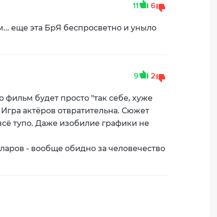
11
6
... еще эта БрЯ беспросветно и уныло
9
2
 фильм будет просто "так себе, хуже
. Игра актёров отвратительна. Сюжет
всё тупо. Даже изобилие графики не
лларов - вообще обидно за человечество