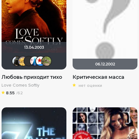
13.04.2003
mrei
Алина28
Maleva55
Klepo4ka
Игорь Белов
xelga7421
06.12.2002
Любовь приходит тихо
Критическая масса
Love Comes Softly
нет оценки
8.55
/62