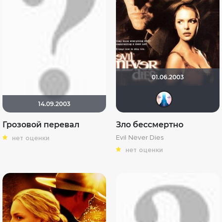
01.06.2003
Kle
14.09.2003
Грозовой перевал
Зло бессмертно
Evil Never Dies
нет оценки
нет оценки