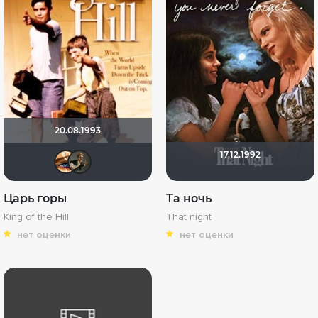
20.08.1993
17.12.1992
Наташа Фил
дядя женя
Царь горы
Та ночь
King of the Hill
That night
нет оценки
нет оценки