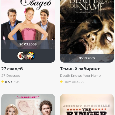
20.03.2008
Виктория555
Askhab Abutalipov
Li_Winchester
05.10.2007
27 свадеб
Темный лабиринт
27 Dresses
Death Knows Your Name
8.57
/519
нет оценки