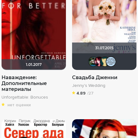
31.07.2015
Zhuzhyl
sweet
Ка
1.01.2017
Наваждение:
Свадьба Дженни
Дополнительные
Jenny's Wedding
материалы
4.89
/27
Unforgettable: Bonuces
нет оценки