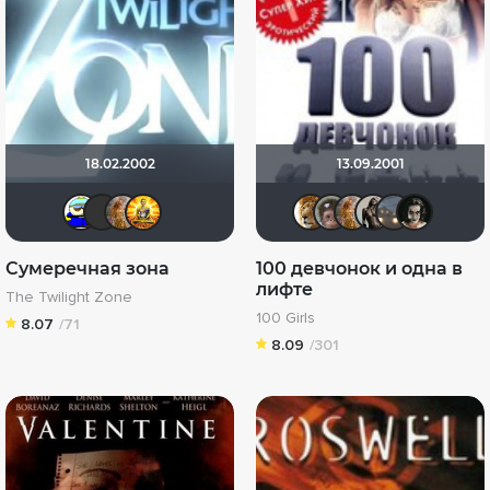
18.02.2002
13.09.2001
Вanderos
The Guest
J.Cooper
:) да прибудет Свет !
murik147
Калура
J.Coo
Ma
Сумеречная зона
100 девчонок и одна в
лифте
The Twilight Zone
100 Girls
8.07
/71
8.09
/301