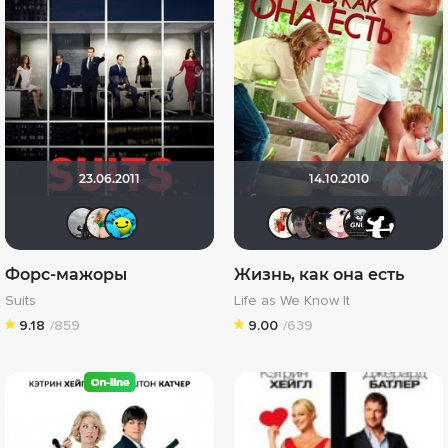
23.06.2011
14.10.2010
metrapm
mazok
DarkAngel
Виктория5
Askhab 
polny
Via
Форс-мажоры
Жизнь, как она есть
Suits
Life as We Know It
9.18
/859
9.00
/639