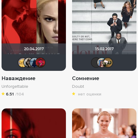
20.04.2017
15.02.2017
Алина28
Magila
id1565860
ostrovski1
Клео0
Боб
n
Наваждение
Сомнение
Unforgettable
Doubt
6.51
/104
нет оценки