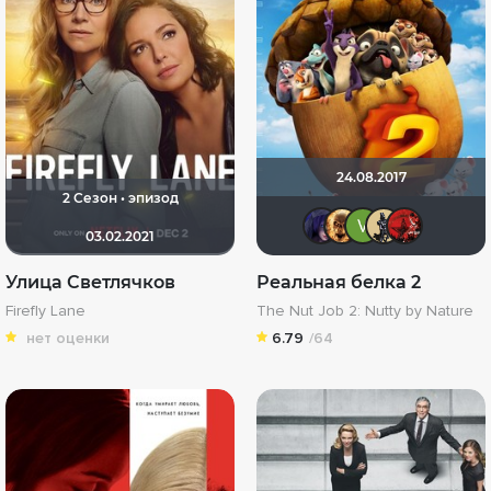
24.08.2017
2 Сезон • эпизод
ЖIНОЧК
Leksus
opa
D
03.02.2021
Улица Светлячков
Реальная белка 2
Firefly Lane
The Nut Job 2: Nutty by Nature
нет оценки
6.79
/64