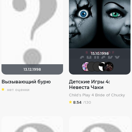
15.10.1998
Dark Ang
Yus90
vad
A
13.12.1998
Вызывающий бурю
Детские Игры 4:
Невеста Чаки
нет оценки
Child's Play 4 Bride of Chucky
8.54
/130