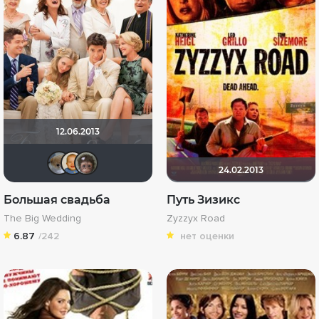
12.06.2013
Анюта*-*
maxx2035
Калура
24.02.2013
Большая свадьба
Путь Зизикс
The Big Wedding
Zyzzyx Road
6.87
/242
нет оценки